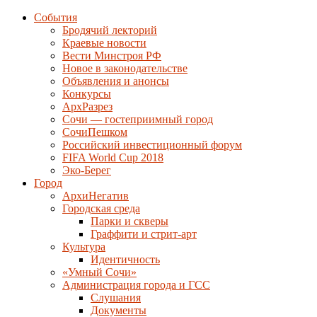
События
Бродячий лекторий
Краевые новости
Вести Минстроя РФ
Новое в законодательстве
Объявления и анонсы
Конкурсы
АрхРазрез
Сочи — гостеприимный город
СочиПешком
Российский инвестиционный форум
FIFA World Cup 2018
Эко-Берег
Город
АрхиНегатив
Городская среда
Парки и скверы
Граффити и стрит-арт
Культура
Идентичность
«Умный Сочи»
Администрация города и ГСС
Слушания
Документы