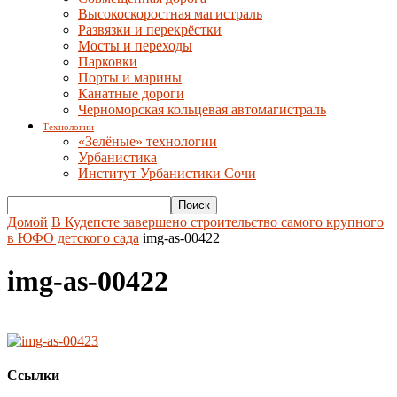
Высокоскоростная магистраль
Развязки и перекрёстки
Мосты и переходы
Парковки
Порты и марины
Канатные дороги
Черноморская кольцевая автомагистраль
Технологии
«Зелёные» технологии
Урбанистика
Институт Урбанистики Сочи
Домой
В Кудепсте завершено строительство самого крупного
в ЮФО детского сада
img-as-00422
img-as-00422
Ссылки