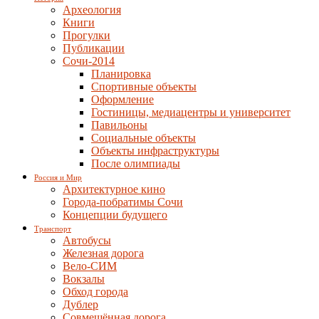
Археология
Книги
Прогулки
Публикации
Сочи-2014
Планировка
Спортивные объекты
Оформление
Гостиницы, медиацентры и университет
Павильоны
Социальные объекты
Объекты инфраструктуры
После олимпиады
Россия и Мир
Архитектурное кино
Города-побратимы Сочи
Концепции будущего
Транспорт
Автобусы
Железная дорога
Вело-СИМ
Вокзалы
Обход города
Дублер
Совмещённая дорога