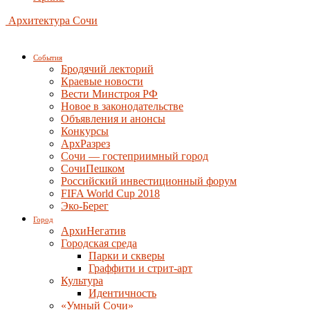
Архитектура Сочи
События
Бродячий лекторий
Краевые новости
Вести Минстроя РФ
Новое в законодательстве
Объявления и анонсы
Конкурсы
АрхРазрез
Сочи — гостеприимный город
СочиПешком
Российский инвестиционный форум
FIFA World Cup 2018
Эко-Берег
Город
АрхиНегатив
Городская среда
Парки и скверы
Граффити и стрит-арт
Культура
Идентичность
«Умный Сочи»