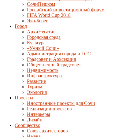
СочиПешком
Российский инвестиционный форум
FIFA World Cup 2018
Эко-Берег
Город
АрхиНегатив
Городская среда
Культура
«Умный Сочи»
Администрация города и ГСС
Градсовет и Архсекция
Общественный градсовет
Недвижимость
Инфраструктура
Развитие
Туризм
Экология
Проекты
Иностранные проекты для Сочи
Реализации проектов
Интерьеры
Дизайн
Сообщество
Союз архитекторов
Имена