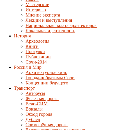
Мастерские
Интервью
Мнение эксперта
Лекции и выступления
Национальная палата архитекторов
Локальная идентичность
История
Археология
Книги
Прогулки
Публикации
Сочи-2014
Россия и Мир
Архитектурное кино
Города-побратимы Сочи
Концепции будущего
Транспорт
Автобусы
Железная дорога
Вело-СИМ
Вокзалы
Обход города
Дублер
Совмещённая дорога
Высокоскоростная магистраль