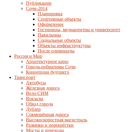
Публикации
Сочи-2014
Планировка
Спортивные объекты
Оформление
Гостиницы, медиацентры и университет
Павильоны
Социальные объекты
Объекты инфраструктуры
После олимпиады
Россия и Мир
Архитектурное кино
Города-побратимы Сочи
Концепции будущего
Транспорт
Автобусы
Железная дорога
Вело-СИМ
Вокзалы
Обход города
Дублер
Совмещённая дорога
Высокоскоростная магистраль
Развязки и перекрёстки
Мосты и переходы