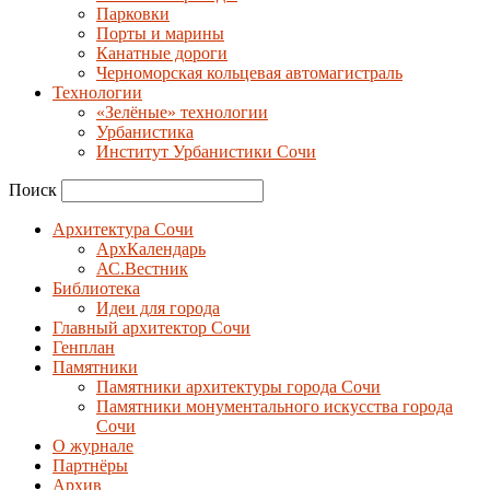
Парковки
Порты и марины
Канатные дороги
Черноморская кольцевая автомагистраль
Технологии
«Зелёные» технологии
Урбанистика
Институт Урбанистики Сочи
Поиск
Архитектура Сочи
АрхКалендарь
АС.Вестник
Библиотека
Идеи для города
Главный архитектор Сочи
Генплан
Памятники
Памятники архитектуры города Сочи
Памятники монументального искусства города
Сочи
О журнале
Партнёры
Архив