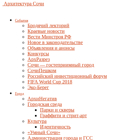
Архитектура Сочи
События
Бродячий лекторий
Краевые новости
Вести Минстроя РФ
Новое в законодательстве
Объявления и анонсы
Конкурсы
АрхРазрез
Сочи — гостеприимный город
СочиПешком
Российский инвестиционный форум
FIFA World Cup 2018
Эко-Берег
Город
АрхиНегатив
Городская среда
Парки и скверы
Граффити и стрит-арт
Культура
Идентичность
«Умный Сочи»
Администрация города и ГСС