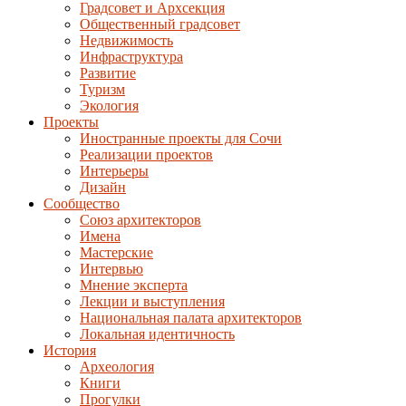
Градсовет и Архсекция
Общественный градсовет
Недвижимость
Инфраструктура
Развитие
Туризм
Экология
Проекты
Иностранные проекты для Сочи
Реализации проектов
Интерьеры
Дизайн
Сообщество
Союз архитекторов
Имена
Мастерские
Интервью
Мнение эксперта
Лекции и выступления
Национальная палата архитекторов
Локальная идентичность
История
Археология
Книги
Прогулки