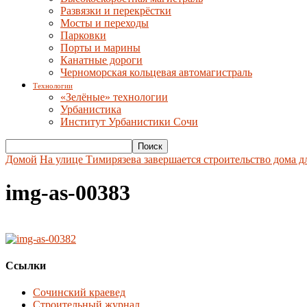
Развязки и перекрёстки
Мосты и переходы
Парковки
Порты и марины
Канатные дороги
Черноморская кольцевая автомагистраль
Технологии
«Зелёные» технологии
Урбанистика
Институт Урбанистики Сочи
Домой
На улице Тимирязева завершается строительство дома д
img-as-00383
Ссылки
Сочинский краевед
Строительный журнал