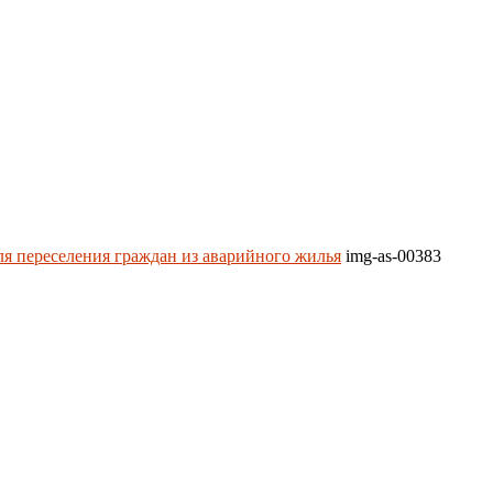
ля переселения граждан из аварийного жилья
img-as-00383