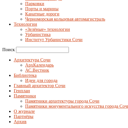
Парковки
Порты и марины
Канатные дороги
Черноморская кольцевая автомагистраль
Технологии
«Зелёные» технологии
Урбанистика
Институт Урбанистики Сочи
Поиск
Архитектура Сочи
АрхКалендарь
АС.Вестник
Библиотека
Идеи для города
Главный архитектор Сочи
Генплан
Памятники
Памятники архитектуры города Сочи
Памятники монументального искусства города Соч
О журнале
Партнёры
Архив