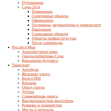
Публикации
Сочи-2014
Планировка
Спортивные объекты
Оформление
Гостиницы, медиацентры и университет
Павильоны
Социальные объекты
Объекты инфраструктуры
После олимпиады
Россия и Мир
Архитектурное кино
Города-побратимы Сочи
Концепции будущего
Транспорт
Автобусы
Железная дорога
Вело-СИМ
Вокзалы
Обход города
Дублер
Совмещённая дорога
Высокоскоростная магистраль
Развязки и перекрёстки
Мосты и переходы