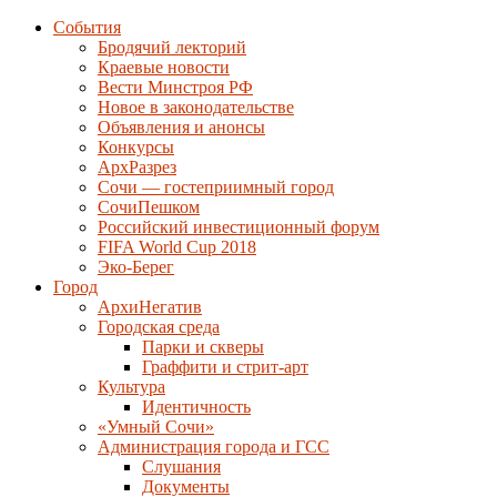
События
Бродячий лекторий
Краевые новости
Вести Минстроя РФ
Новое в законодательстве
Объявления и анонсы
Конкурсы
АрхРазрез
Сочи — гостеприимный город
СочиПешком
Российский инвестиционный форум
FIFA World Cup 2018
Эко-Берег
Город
АрхиНегатив
Городская среда
Парки и скверы
Граффити и стрит-арт
Культура
Идентичность
«Умный Сочи»
Администрация города и ГСС
Слушания
Документы