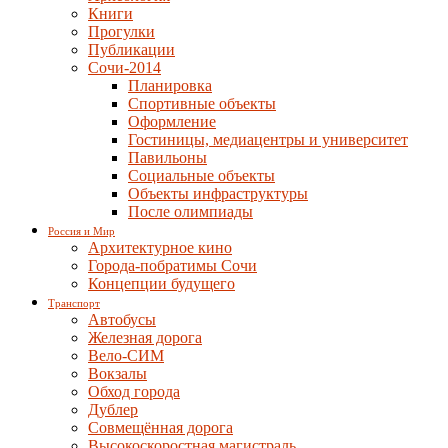
Книги
Прогулки
Публикации
Сочи-2014
Планировка
Спортивные объекты
Оформление
Гостиницы, медиацентры и университет
Павильоны
Социальные объекты
Объекты инфраструктуры
После олимпиады
Россия и Мир
Архитектурное кино
Города-побратимы Сочи
Концепции будущего
Транспорт
Автобусы
Железная дорога
Вело-СИМ
Вокзалы
Обход города
Дублер
Совмещённая дорога
Высокоскоростная магистраль