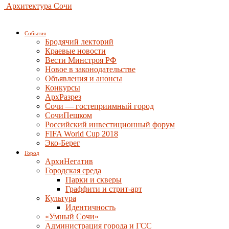
Архитектура Сочи
События
Бродячий лекторий
Краевые новости
Вести Минстроя РФ
Новое в законодательстве
Объявления и анонсы
Конкурсы
АрхРазрез
Сочи — гостеприимный город
СочиПешком
Российский инвестиционный форум
FIFA World Cup 2018
Эко-Берег
Город
АрхиНегатив
Городская среда
Парки и скверы
Граффити и стрит-арт
Культура
Идентичность
«Умный Сочи»
Администрация города и ГСС