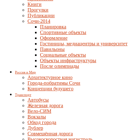
Книги
Прогулки
Публикации
Сочи-2014
Планировка
Спортивные объекты
Оформление
Гостиницы, медиацентры и университет
Павильоны
Социальные объекты
Объекты инфраструктуры
После олимпиады
Россия и Мир
Архитектурное кино
Города-побратимы Сочи
Концепции будущего
Транспорт
Автобусы
Железная дорога
Вело-СИМ
Вокзалы
Обход города
Дублер
Совмещённая дорога
Высокоскоростная магистраль