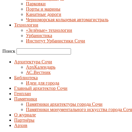
Парковки
Порты и марины
Канатные дороги
Черноморская кольцевая автомагистраль
Технологии
«Зелёные» технологии
Урбанистика
Институт Урбанистики Сочи
Поиск
Архитектура Сочи
АрхКалендарь
АС.Вестник
Библиотека
Идеи для города
Главный архитектор Сочи
Генплан
Памятники
Памятники архитектуры города Сочи
Памятники монументального искусства города Соч
О журнале
Партнёры
Архив