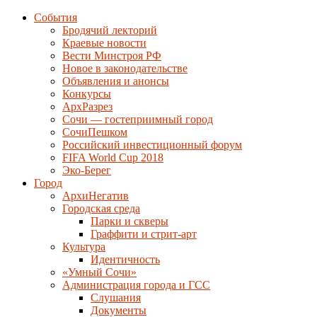
События
Бродячий лекторий
Краевые новости
Вести Минстроя РФ
Новое в законодательстве
Объявления и анонсы
Конкурсы
АрхРазрез
Сочи — гостеприимный город
СочиПешком
Российский инвестиционный форум
FIFA World Cup 2018
Эко-Берег
Город
АрхиНегатив
Городская среда
Парки и скверы
Граффити и стрит-арт
Культура
Идентичность
«Умный Сочи»
Администрация города и ГСС
Слушания
Документы