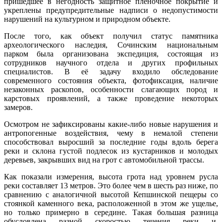
пришедшее в негодность защитное плёночное покрытие и
укреплены предупредительные надписи о недопустимости
нарушений на культурном и природном объекте.
После того, как объект получил статус памятника
археологического наследия, Сочинским национальным
парком была организована экспедиция, состоящая из
сотрудников научного отдела и других профильных
специалистов. В её задачу входило обследование
современного состояния объекта, фотофиксация, наличие
незаконных раскопов, особенности слагающих пород и
карстовых проявлений, а также проведение некоторых
замеров.
Осмотром не зафиксированы какие-либо новые нарушения и
антропогенные воздействия, чему в немалой степени
способствовал выросший за последние годы вдоль берега
реки и склона густой подлесок из кустарников и молодых
деревьев, закрывших вид на грот с автомобильной трассы.
Как показали измерения, высота грота над уровнем русла
реки составляет 13 метров. Это более чем в шесть раз ниже, по
сравнению с аналогичной высотой Кепшинской пещеры со
стоянкой каменного века, расположенной в этом же ущелье,
но только примерно в середине. Такая большая разница
обусловлена разной скоростью течения реки и,