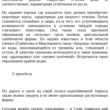
соответственно, параметрами углубления её русла.
На окраине ущелья, где находится грот, долина приобретает
некоторые черты, характерные для нижнего течения. Поток
становится спокойнее и шире, из-за чего его углубляющиеся
возможности уменьшаются в условиях твёрдой породы
слагаемого известняка. Она также стала причиной
образования на «потолке» грота натёков, оригинальной
гребёнчатой формы. По оценке известных в этой области
учёных (Горбунова и Максимович) такая «бахрома» возникает
из воды, просачивающейся из трещины или, стекающей с
уступа. В качестве синонима используются и такие названия,
как «драпировка» или «занавес натёчный». Встречается такие
образования крайне редко.
© npsochi.ru
По дороге к гроту на узкой полосе надпойменной террасы
также можно увидеть и не менее оригинальные растительные
формы.
Сегодня можно сказать однозначно – в Сочи появился ещё