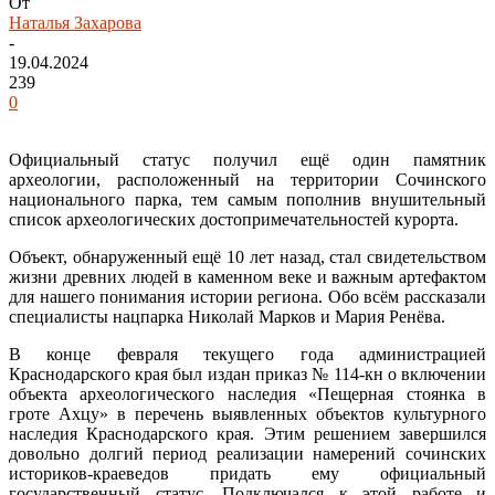
От
Наталья Захарова
-
19.04.2024
239
0
Официальный статус получил ещё один памятник
археологии, расположенный на территории Сочинского
национального парка, тем самым пополнив внушительный
список археологических достопримечательностей курорта.
Объект, обнаруженный ещё 10 лет назад, стал свидетельством
жизни древних людей в каменном веке и важным артефактом
для нашего понимания истории региона. Обо всём рассказали
специалисты нацпарка Николай Марков и Мария Ренёва.
В конце февраля текущего года администрацией
Краснодарского края был издан приказ № 114-кн о включении
объекта археологического наследия «Пещерная стоянка в
гроте Ахцу» в перечень выявленных объектов культурного
наследия Краснодарского края. Этим решением завершился
довольно долгий период реализации намерений сочинских
историков-краеведов придать ему официальный
государственный статус. Подключался к этой работе и