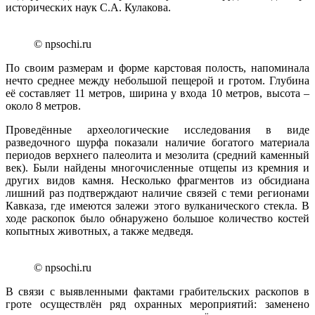
исторических наук С.А. Кулакова.
© npsochi.ru
По своим размерам и форме карстовая полость, напоминала
нечто среднее между небольшой пещерой и гротом. Глубина
её составляет 11 метров, ширина у входа 10 метров, высота –
около 8 метров.
Проведённые археологические исследования в виде
разведочного шурфа показали наличие богатого материала
периодов верхнего палеолита и мезолита (средний каменный
век). Были найдены многочисленные отщепы из кремния и
других видов камня. Несколько фрагментов из обсидиана
лишний раз подтверждают наличие связей с теми регионами
Кавказа, где имеются залежи этого вулканического стекла. В
ходе раскопок было обнаружено большое количество костей
копытных животных, а также медведя.
© npsochi.ru
В связи с выявленными фактами грабительских раскопов в
гроте осуществлён ряд охранных мероприятий: заменено