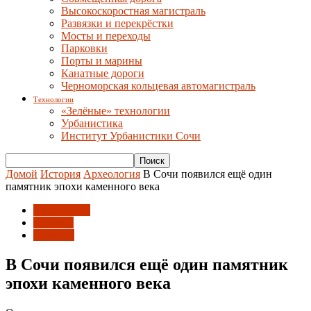
Высокоскоростная магистраль
Развязки и перекрёстки
Мосты и переходы
Парковки
Порты и марины
Канатные дороги
Черноморская кольцевая автомагистраль
Технологии
«Зелёные» технологии
Урбанистика
Институт Урбанистики Сочи
Домой
История
Археология
В Сочи появился ещё один
памятник эпохи каменного века
Археология
История
Новости
В Сочи появился ещё один памятник
эпохи каменного века