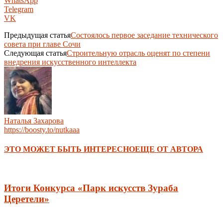
WhatsApp
Telegram
VK
Предыдущая статья
Состоялось первое заседание технического
совета при главе Сочи
Следующая статья
Строительную отрасль оценят по степени
внедрения искусственного интеллекта
Наталья Захарова
https://boosty.to/nutkaaa
ЭТО МОЖЕТ БЫТЬ ИНТЕРЕСНО
ЕЩЕ ОТ АВТОРА
Итоги Конкурса «Парк искусств Зураба
Церетели»