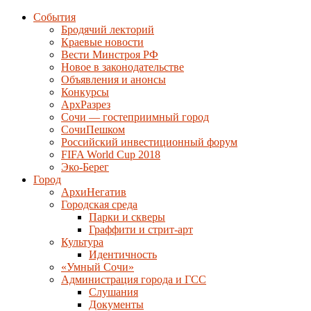
События
Бродячий лекторий
Краевые новости
Вести Минстроя РФ
Новое в законодательстве
Объявления и анонсы
Конкурсы
АрхРазрез
Сочи — гостеприимный город
СочиПешком
Российский инвестиционный форум
FIFA World Cup 2018
Эко-Берег
Город
АрхиНегатив
Городская среда
Парки и скверы
Граффити и стрит-арт
Культура
Идентичность
«Умный Сочи»
Администрация города и ГСС
Слушания
Документы