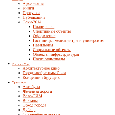
Археология
Книги
Прогулки
Публикации
Сочи-2014
Планировка
Спортивные объекты
Оформление
Гостиницы, медиацентры и университет
Павильоны
Социальные объекты
Объекты инфраструктуры
После олимпиады
Россия и Мир
Архитектурное кино
Города-побратимы Сочи
Концепции будущего
Транспорт
Автобусы
Железная дорога
Вело-СИМ
Вокзалы
Обход города
Дублер
Совмещённая дорога