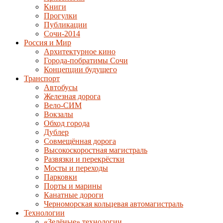
Книги
Прогулки
Публикации
Сочи-2014
Россия и Мир
Архитектурное кино
Города-побратимы Сочи
Концепции будущего
Транспорт
Автобусы
Железная дорога
Вело-СИМ
Вокзалы
Обход города
Дублер
Совмещённая дорога
Высокоскоростная магистраль
Развязки и перекрёстки
Мосты и переходы
Парковки
Порты и марины
Канатные дороги
Черноморская кольцевая автомагистраль
Технологии
«Зелёные» технологии