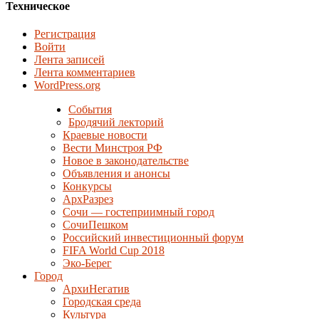
Техническое
Регистрация
Войти
Лента записей
Лента комментариев
WordPress.org
События
Бродячий лекторий
Краевые новости
Вести Минстроя РФ
Новое в законодательстве
Объявления и анонсы
Конкурсы
АрхРазрез
Сочи — гостеприимный город
СочиПешком
Российский инвестиционный форум
FIFA World Cup 2018
Эко-Берег
Город
АрхиНегатив
Городская среда
Культура