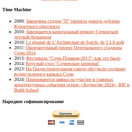
Time Machine
2009
:
Закончена стадия "П" проекта дороги-дублера
Курортного проспекта
2010
:
Завершается капитальный ремонт Сочинской
детской больницы
2010
:
Le résumé de L’Architecture de Sotchi, de 2 à 8 août
2011
:
Окончательный проект Центрального стадиона
Сочи-2014
2013
:
Фестиваль "Сочи-Пешком-2013": как это было
2014
:
Круглый стол "Сочинские хроники"
2023
:
На Градостроительном совете обсудили создание
водно-зеленого каркаса Сочи
2024
:
Принимаются заявки на участие в главных
архитектурных событиях осени: «Зодчестве 2024», BIF и
Build School
Народное софинансирование