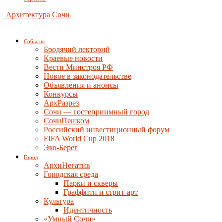
Архитектура Сочи
События
Бродячий лекторий
Краевые новости
Вести Минстроя РФ
Новое в законодательстве
Объявления и анонсы
Конкурсы
АрхРазрез
Сочи — гостеприимный город
СочиПешком
Российский инвестиционный форум
FIFA World Cup 2018
Эко-Берег
Город
АрхиНегатив
Городская среда
Парки и скверы
Граффити и стрит-арт
Культура
Идентичность
«Умный Сочи»