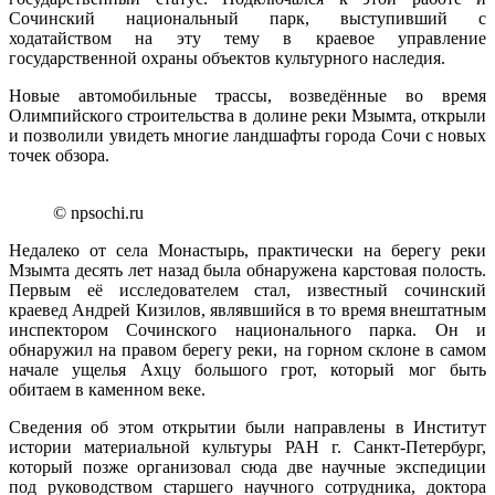
Сочинский национальный парк, выступивший с
ходатайством на эту тему в краевое управление
государственной охраны объектов культурного наследия.
Новые автомобильные трассы, возведённые во время
Олимпийского строительства в долине реки Мзымта, открыли
и позволили увидеть многие ландшафты города Сочи с новых
точек обзора.
© npsochi.ru
Недалеко от села Монастырь, практически на берегу реки
Мзымта десять лет назад была обнаружена карстовая полость.
Первым её исследователем стал, известный сочинский
краевед Андрей Кизилов, являвшийся в то время внештатным
инспектором Сочинского национального парка. Он и
обнаружил на правом берегу реки, на горном склоне в самом
начале ущелья Ахцу большого грот, который мог быть
обитаем в каменном веке.
Сведения об этом открытии были направлены в Институт
истории материальной культуры РАН г. Санкт-Петербург,
который позже организовал сюда две научные экспедиции
под руководством старшего научного сотрудника, доктора