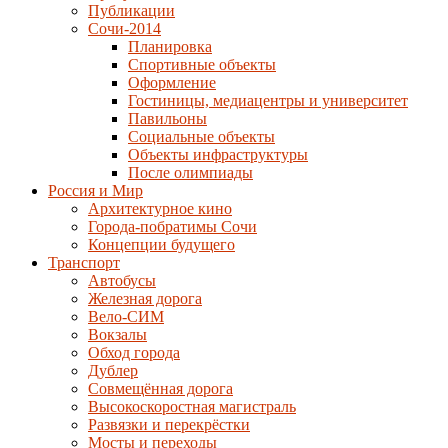
Публикации
Сочи-2014
Планировка
Спортивные объекты
Оформление
Гостиницы, медиацентры и университет
Павильоны
Социальные объекты
Объекты инфраструктуры
После олимпиады
Россия и Мир
Архитектурное кино
Города-побратимы Сочи
Концепции будущего
Транспорт
Автобусы
Железная дорога
Вело-СИМ
Вокзалы
Обход города
Дублер
Совмещённая дорога
Высокоскоростная магистраль
Развязки и перекрёстки
Мосты и переходы