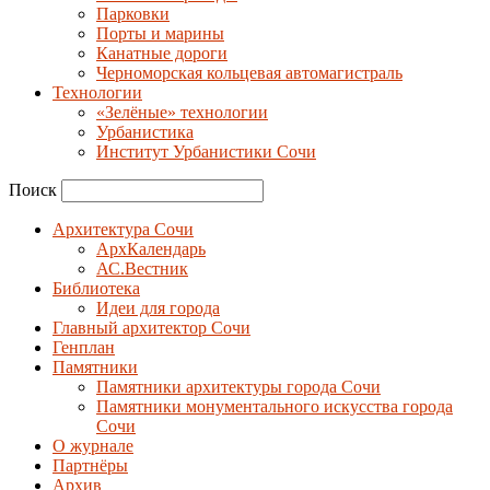
Парковки
Порты и марины
Канатные дороги
Черноморская кольцевая автомагистраль
Технологии
«Зелёные» технологии
Урбанистика
Институт Урбанистики Сочи
Поиск
Архитектура Сочи
АрхКалендарь
АС.Вестник
Библиотека
Идеи для города
Главный архитектор Сочи
Генплан
Памятники
Памятники архитектуры города Сочи
Памятники монументального искусства города
Сочи
О журнале
Партнёры
Архив