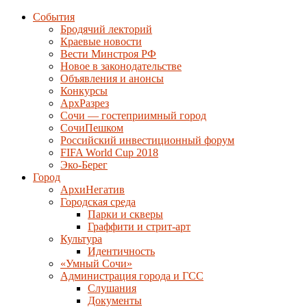
События
Бродячий лекторий
Краевые новости
Вести Минстроя РФ
Новое в законодательстве
Объявления и анонсы
Конкурсы
АрхРазрез
Сочи — гостеприимный город
СочиПешком
Российский инвестиционный форум
FIFA World Cup 2018
Эко-Берег
Город
АрхиНегатив
Городская среда
Парки и скверы
Граффити и стрит-арт
Культура
Идентичность
«Умный Сочи»
Администрация города и ГСС
Слушания
Документы