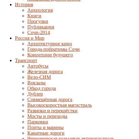
История
Археология
Книги
Прогулки
Публикации
Сочи-2014
Россия и Мир
Архитектурное кино
Города-побратимы Сочи
Концепции будущего
Транспорт
Автобусы
Железная дорога
Вело-СИМ
Вокзалы
Обход города
Дублер
Совмещённая дорога
Высокоскоростная магистраль
Развязки и перекрёстки
Мосты и переходы
Парковки
Порты и марины
Канатные дороги
Черноморская кольцевая автомагистраль