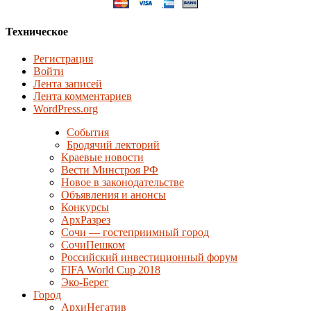
Техническое
Регистрация
Войти
Лента записей
Лента комментариев
WordPress.org
События
Бродячий лекторий
Краевые новости
Вести Минстроя РФ
Новое в законодательстве
Объявления и анонсы
Конкурсы
АрхРазрез
Сочи — гостеприимный город
СочиПешком
Российский инвестиционный форум
FIFA World Cup 2018
Эко-Берег
Город
АрхиНегатив