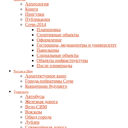
Археология
Книги
Прогулки
Публикации
Сочи-2014
Планировка
Спортивные объекты
Оформление
Гостиницы, медиацентры и университет
Павильоны
Социальные объекты
Объекты инфраструктуры
После олимпиады
Россия и Мир
Архитектурное кино
Города-побратимы Сочи
Концепции будущего
Транспорт
Автобусы
Железная дорога
Вело-СИМ
Вокзалы
Обход города
Дублер
Совмещённая дорога