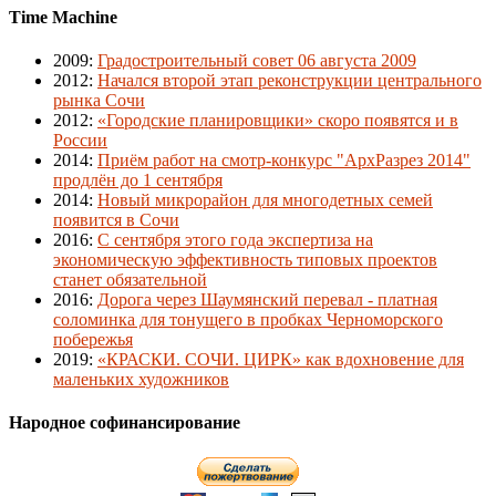
Time Machine
2009
:
Градостроительный совет 06 августа 2009
2012
:
Начался второй этап реконструкции центрального
рынка Сочи
2012
:
«Городские планировщики» скоро появятся и в
России
2014
:
Приём работ на смотр-конкурс "АрхРазрез 2014"
продлён до 1 сентября
2014
:
Новый микрорайон для многодетных семей
появится в Сочи
2016
:
С сентября этого года экспертиза на
экономическую эффективность типовых проектов
станет обязательной
2016
:
Дорога через Шаумянский перевал - платная
соломинка для тонущего в пробках Черноморского
побережья
2019
:
«КРАСКИ. СОЧИ. ЦИРК» как вдохновение для
маленьких художников
Народное софинансирование