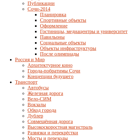
Публикации
Сочи-2014
Планировка
Спортивные объекты
Оформление
Гостиницы, медиацентры и университет
Павильоны
Социальные объекты
Объекты инфраструктуры
После олимпиады
Россия и Мир
Архитектурное кино
Города-побратимы Сочи
Концепции будущего
Транспорт
Автобусы
Железная дорога
Вело-СИМ
Вокзалы
Обход города
Дублер
Совмещённая дорога
Высокоскоростная магистраль
Развязки и перекрёстки
Мосты и переходы