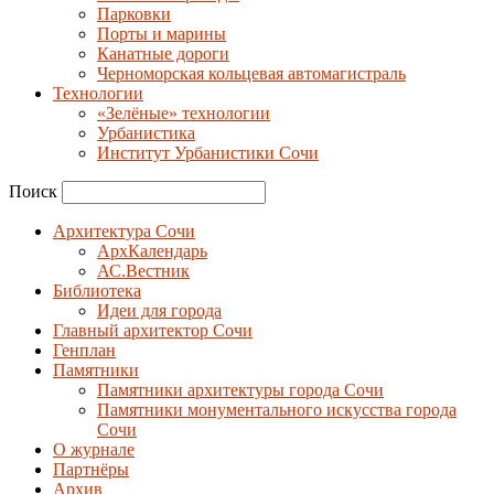
Парковки
Порты и марины
Канатные дороги
Черноморская кольцевая автомагистраль
Технологии
«Зелёные» технологии
Урбанистика
Институт Урбанистики Сочи
Поиск
Архитектура Сочи
АрхКалендарь
АС.Вестник
Библиотека
Идеи для города
Главный архитектор Сочи
Генплан
Памятники
Памятники архитектуры города Сочи
Памятники монументального искусства города
Сочи
О журнале
Партнёры
Архив