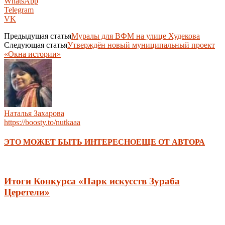
WhatsApp
Telegram
VK
Предыдущая статья
Муралы для ВФМ на улице Худекова
Следующая статья
Утверждён новый муниципальный проект
«Окна истории»
Наталья Захарова
https://boosty.to/nutkaaa
ЭТО МОЖЕТ БЫТЬ ИНТЕРЕСНО
ЕЩЕ ОТ АВТОРА
Итоги Конкурса «Парк искусств Зураба
Церетели»