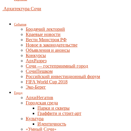
Архитектура Сочи
События
Бродячий лекторий
Краевые новости
Вести Минстроя РФ
Новое в законодательстве
Объявления и анонсы
Конкурсы
АрхРазрез
Сочи — гостеприимный город
СочиПешком
Российский инвестиционный форум
FIFA World Cup 2018
Эко-Берег
Город
АрхиНегатив
Городская среда
Парки и скверы
Граффити и стрит-арт
Культура
Идентичность
«Умный Сочи»