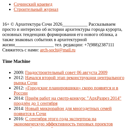
Сочинский краевед
Строительный журнал
16+ © Архитектура Сочи 2026___________ Рассказываем
просто и интересно об истории архитектуры города курорта,
основных тенденциях формирования его нового облика, а
также знаковых событиях в архитектурной
жизни_________________ тел. редакции: +7(988)2387111
Свяжитесь с нами:
arch-sochi@mail.ru
Time Machine
2009
:
Градостроительный совет 06 августа 2009
2012
:
Начался второй этап реконструкции центрального
рынка Сочи
2012
:
«Городские планировщики» скоро появятся и в
России
2014
:
Приём работ на смотр-конкурс "АрхРазрез 2014"
продлён до 1 сентября
2014
:
Новый микрорайон для многодетных семей
появится в Сочи
2016
:
С сентября этого года экспертиза на
экономическую эффективность типовых проектов