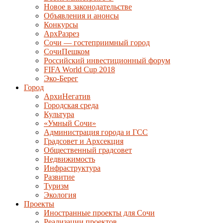
Новое в законодательстве
Объявления и анонсы
Конкурсы
АрхРазрез
Сочи — гостеприимный город
СочиПешком
Российский инвестиционный форум
FIFA World Cup 2018
Эко-Берег
Город
АрхиНегатив
Городская среда
Культура
«Умный Сочи»
Администрация города и ГСС
Градсовет и Архсекция
Общественный градсовет
Недвижимость
Инфраструктура
Развитие
Туризм
Экология
Проекты
Иностранные проекты для Сочи
Реализации проектов