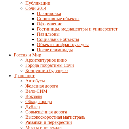
Публикации
Сочи-2014
Планировка
Спортивные объекты
Оформление
Гостиницы, медиацентры и университет
Павильоны
Социальные объекты
Объекты инфраструктуры
После олимпиады
Россия и Мир
Архитектурное кино
Города-побратимы Сочи
Концепции будущего
Транспорт
Автобусы
Железная дорога
Вело-СИМ
Вокзалы
Обход города
Дублер
Совмещённая дорога
Высокоскоростная магистраль
Развязки и перекрёстки
Мосты и переходы