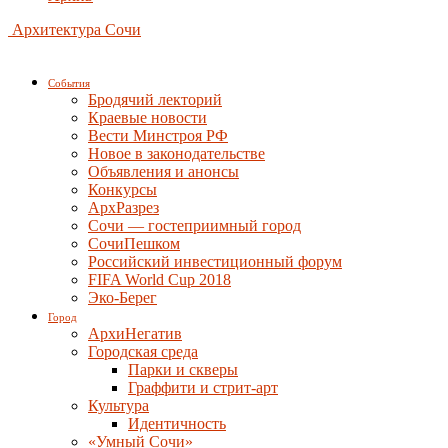
Архитектура Сочи
События
Бродячий лекторий
Краевые новости
Вести Минстроя РФ
Новое в законодательстве
Объявления и анонсы
Конкурсы
АрхРазрез
Сочи — гостеприимный город
СочиПешком
Российский инвестиционный форум
FIFA World Cup 2018
Эко-Берег
Город
АрхиНегатив
Городская среда
Парки и скверы
Граффити и стрит-арт
Культура
Идентичность
«Умный Сочи»