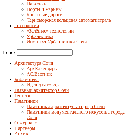
Парковки
Порты и марины
Канатные дороги
Черноморская кольцевая автомагистраль
Технологии
«Зелёные» технологии
Урбанистика
Институт Урбанистики Сочи
Поиск
Архитектура Сочи
АрхКалендарь
АС.Вестник
Библиотека
Идеи для города
Главный архитектор Сочи
Генплан
Памятники
Памятники архитектуры города Сочи
Памятники монументального искусства города
Сочи
О журнале
Партнёры
Архив