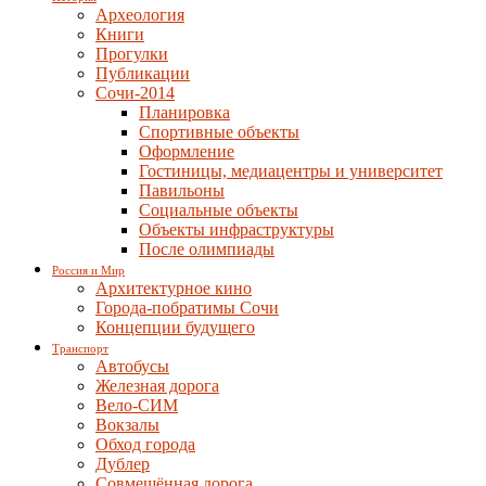
Археология
Книги
Прогулки
Публикации
Сочи-2014
Планировка
Спортивные объекты
Оформление
Гостиницы, медиацентры и университет
Павильоны
Социальные объекты
Объекты инфраструктуры
После олимпиады
Россия и Мир
Архитектурное кино
Города-побратимы Сочи
Концепции будущего
Транспорт
Автобусы
Железная дорога
Вело-СИМ
Вокзалы
Обход города
Дублер
Совмещённая дорога