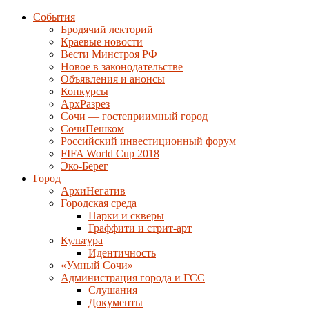
События
Бродячий лекторий
Краевые новости
Вести Минстроя РФ
Новое в законодательстве
Объявления и анонсы
Конкурсы
АрхРазрез
Сочи — гостеприимный город
СочиПешком
Российский инвестиционный форум
FIFA World Cup 2018
Эко-Берег
Город
АрхиНегатив
Городская среда
Парки и скверы
Граффити и стрит-арт
Культура
Идентичность
«Умный Сочи»
Администрация города и ГСС
Слушания
Документы