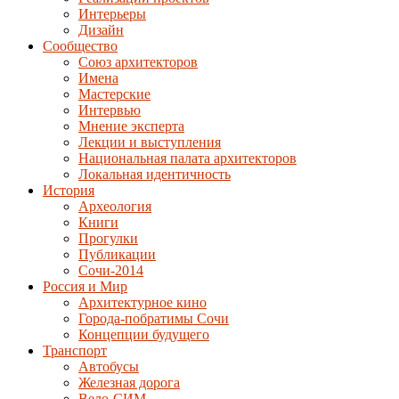
Интерьеры
Дизайн
Сообщество
Союз архитекторов
Имена
Мастерские
Интервью
Мнение эксперта
Лекции и выступления
Национальная палата архитекторов
Локальная идентичность
История
Археология
Книги
Прогулки
Публикации
Сочи-2014
Россия и Мир
Архитектурное кино
Города-побратимы Сочи
Концепции будущего
Транспорт
Автобусы
Железная дорога
Вело-СИМ