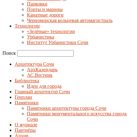
Парковки
Порты и марины
Канатные дороги
Черноморская кольцевая автомагистраль
Технологии
«Зелёные» технологии
Урбанистика
Институт Урбанистики Сочи
Поиск
Архитектура Сочи
АрхКалендарь
АС.Вестник
Библиотека
Идеи для города
Главный архитектор Сочи
Генплан
Памятники
Памятники архитектуры города Сочи
Памятники монументального искусства города
Сочи
О журнале
Партнёры
Архив