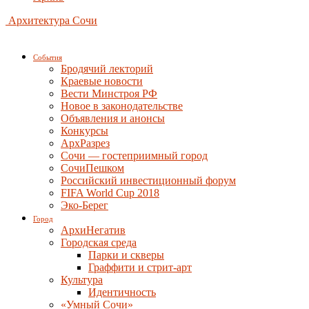
Архитектура Сочи
События
Бродячий лекторий
Краевые новости
Вести Минстроя РФ
Новое в законодательстве
Объявления и анонсы
Конкурсы
АрхРазрез
Сочи — гостеприимный город
СочиПешком
Российский инвестиционный форум
FIFA World Cup 2018
Эко-Берег
Город
АрхиНегатив
Городская среда
Парки и скверы
Граффити и стрит-арт
Культура
Идентичность
«Умный Сочи»