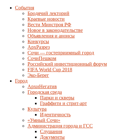
События
Бродячий лекторий
Краевые новости
Вести Минстроя РФ
Новое в законодательстве
Объявления и анонсы
Конкурсы
АрхРазрез
Сочи — гостеприимный город
СочиПешком
Российский инвестиционный форум
FIFA World Cup 2018
Эко-Берег
Город
АрхиНегатив
Городская среда
Парки и скверы
Граффити и стрит-арт
Культура
Идентичность
«Умный Сочи»
Администрация города и ГСС
Слушания
Документы