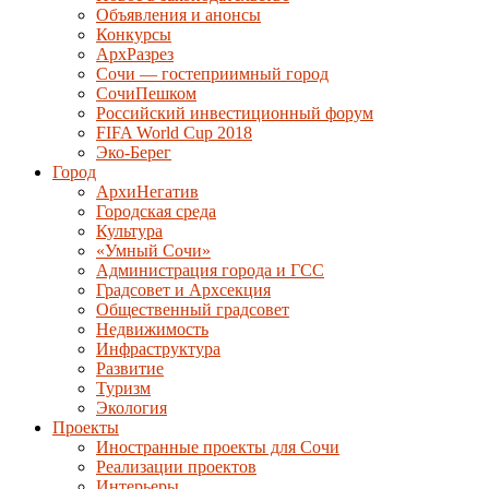
Объявления и анонсы
Конкурсы
АрхРазрез
Сочи — гостеприимный город
СочиПешком
Российский инвестиционный форум
FIFA World Cup 2018
Эко-Берег
Город
АрхиНегатив
Городская среда
Культура
«Умный Сочи»
Администрация города и ГСС
Градсовет и Архсекция
Общественный градсовет
Недвижимость
Инфраструктура
Развитие
Туризм
Экология
Проекты
Иностранные проекты для Сочи
Реализации проектов
Интерьеры