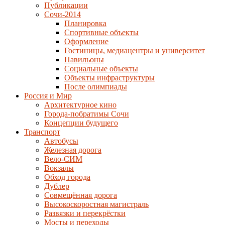
Публикации
Сочи-2014
Планировка
Спортивные объекты
Оформление
Гостиницы, медиацентры и университет
Павильоны
Социальные объекты
Объекты инфраструктуры
После олимпиады
Россия и Мир
Архитектурное кино
Города-побратимы Сочи
Концепции будущего
Транспорт
Автобусы
Железная дорога
Вело-СИМ
Вокзалы
Обход города
Дублер
Совмещённая дорога
Высокоскоростная магистраль
Развязки и перекрёстки
Мосты и переходы