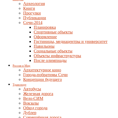
Археология
Книги
Прогулки
Публикации
Сочи-2014
Планировка
Спортивные объекты
Оформление
Гостиницы, медиацентры и университет
Павильоны
Социальные объекты
Объекты инфраструктуры
После олимпиады
Россия и Мир
Архитектурное кино
Города-побратимы Сочи
Концепции будущего
Транспорт
Автобусы
Железная дорога
Вело-СИМ
Вокзалы
Обход города
Дублер
Совмещённая дорога