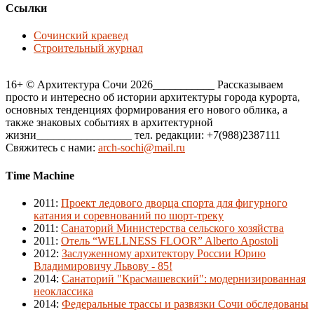
Ссылки
Сочинский краевед
Строительный журнал
16+ © Архитектура Сочи 2026___________ Рассказываем
просто и интересно об истории архитектуры города курорта,
основных тенденциях формирования его нового облика, а
также знаковых событиях в архитектурной
жизни_________________ тел. редакции: +7(988)2387111
Свяжитесь с нами:
arch-sochi@mail.ru
Time Machine
2011
:
Проект ледового дворца спорта для фигурного
катания и соревнований по шорт-треку
2011
:
Санаторий Министерства сельского хозяйства
2011
:
Отель “WELLNESS FLOOR” Alberto Apostoli
2012
:
Заслуженному архитектору России Юрию
Владимировичу Львову - 85!
2014
:
Санаторий "Красмашевский": модернизированная
неоклассика
2014
:
Федеральные трассы и развязки Сочи обследованы