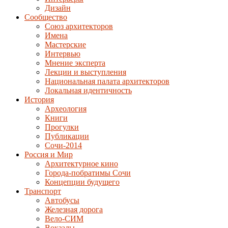
Дизайн
Сообщество
Союз архитекторов
Имена
Мастерские
Интервью
Мнение эксперта
Лекции и выступления
Национальная палата архитекторов
Локальная идентичность
История
Археология
Книги
Прогулки
Публикации
Сочи-2014
Россия и Мир
Архитектурное кино
Города-побратимы Сочи
Концепции будущего
Транспорт
Автобусы
Железная дорога
Вело-СИМ
Вокзалы