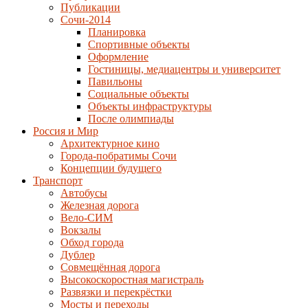
Публикации
Сочи-2014
Планировка
Спортивные объекты
Оформление
Гостиницы, медиацентры и университет
Павильоны
Социальные объекты
Объекты инфраструктуры
После олимпиады
Россия и Мир
Архитектурное кино
Города-побратимы Сочи
Концепции будущего
Транспорт
Автобусы
Железная дорога
Вело-СИМ
Вокзалы
Обход города
Дублер
Совмещённая дорога
Высокоскоростная магистраль
Развязки и перекрёстки
Мосты и переходы