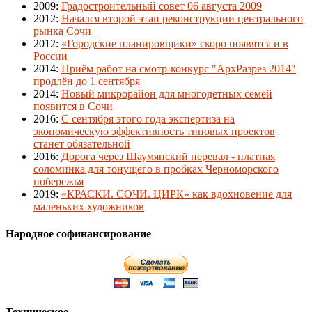
2009
:
Градостроительный совет 06 августа 2009
2012
:
Начался второй этап реконструкции центрального
рынка Сочи
2012
:
«Городские планировщики» скоро появятся и в
России
2014
:
Приём работ на смотр-конкурс "АрхРазрез 2014"
продлён до 1 сентября
2014
:
Новый микрорайон для многодетных семей
появится в Сочи
2016
:
С сентября этого года экспертиза на
экономическую эффективность типовых проектов
станет обязательной
2016
:
Дорога через Шаумянский перевал - платная
соломинка для тонущего в пробках Черноморского
побережья
2019
:
«КРАСКИ. СОЧИ. ЦИРК» как вдохновение для
маленьких художников
Народное софинансирование
Техническое