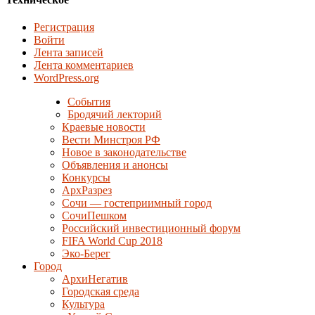
Регистрация
Войти
Лента записей
Лента комментариев
WordPress.org
События
Бродячий лекторий
Краевые новости
Вести Минстроя РФ
Новое в законодательстве
Объявления и анонсы
Конкурсы
АрхРазрез
Сочи — гостеприимный город
СочиПешком
Российский инвестиционный форум
FIFA World Cup 2018
Эко-Берег
Город
АрхиНегатив
Городская среда
Культура