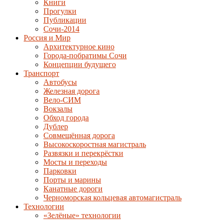
Книги
Прогулки
Публикации
Сочи-2014
Россия и Мир
Архитектурное кино
Города-побратимы Сочи
Концепции будущего
Транспорт
Автобусы
Железная дорога
Вело-СИМ
Вокзалы
Обход города
Дублер
Совмещённая дорога
Высокоскоростная магистраль
Развязки и перекрёстки
Мосты и переходы
Парковки
Порты и марины
Канатные дороги
Черноморская кольцевая автомагистраль
Технологии
«Зелёные» технологии