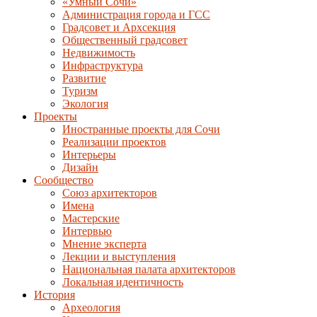
«Умный Сочи»
Администрация города и ГСС
Градсовет и Архсекция
Общественный градсовет
Недвижимость
Инфраструктура
Развитие
Туризм
Экология
Проекты
Иностранные проекты для Сочи
Реализации проектов
Интерьеры
Дизайн
Сообщество
Союз архитекторов
Имена
Мастерские
Интервью
Мнение эксперта
Лекции и выступления
Национальная палата архитекторов
Локальная идентичность
История
Археология