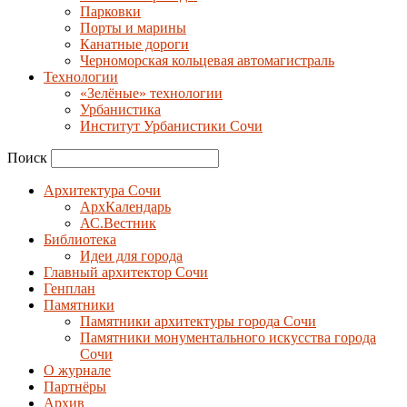
Парковки
Порты и марины
Канатные дороги
Черноморская кольцевая автомагистраль
Технологии
«Зелёные» технологии
Урбанистика
Институт Урбанистики Сочи
Поиск
Архитектура Сочи
АрхКалендарь
АС.Вестник
Библиотека
Идеи для города
Главный архитектор Сочи
Генплан
Памятники
Памятники архитектуры города Сочи
Памятники монументального искусства города
Сочи
О журнале
Партнёры
Архив