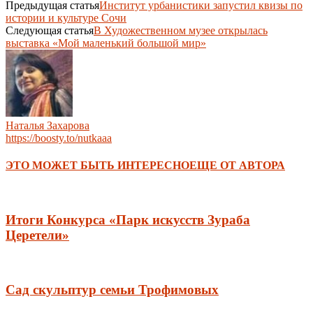
Предыдущая статья
Институт урбанистики запустил квизы по
истории и культуре Сочи
Следующая статья
В Художественном музее открылась
выставка «Мой маленький большой мир»
Наталья Захарова
https://boosty.to/nutkaaa
ЭТО МОЖЕТ БЫТЬ ИНТЕРЕСНО
ЕЩЕ ОТ АВТОРА
Итоги Конкурса «Парк искусств Зураба
Церетели»
Сад скульптур семьи Трофимовых