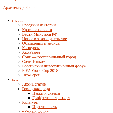
Архитектура Сочи
События
Бродячий лекторий
Краевые новости
Вести Минстроя РФ
Новое в законодательстве
Объявления и анонсы
Конкурсы
АрхРазрез
Сочи — гостеприимный город
СочиПешком
Российский инвестиционный форум
FIFA World Cup 2018
Эко-Берег
Город
АрхиНегатив
Городская среда
Парки и скверы
Граффити и стрит-арт
Культура
Идентичность
«Умный Сочи»