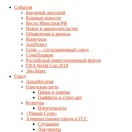
События
Бродячий лекторий
Краевые новости
Вести Минстроя РФ
Новое в законодательстве
Объявления и анонсы
Конкурсы
АрхРазрез
Сочи — гостеприимный город
СочиПешком
Российский инвестиционный форум
FIFA World Cup 2018
Эко-Берег
Город
АрхиНегатив
Городская среда
Парки и скверы
Граффити и стрит-арт
Культура
Идентичность
«Умный Сочи»
Администрация города и ГСС
Слушания
Документы