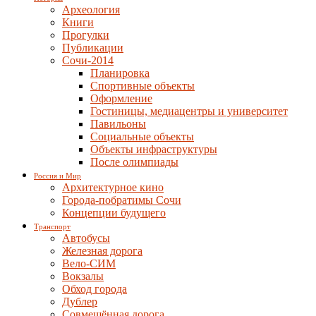
Археология
Книги
Прогулки
Публикации
Сочи-2014
Планировка
Спортивные объекты
Оформление
Гостиницы, медиацентры и университет
Павильоны
Социальные объекты
Объекты инфраструктуры
После олимпиады
Россия и Мир
Архитектурное кино
Города-побратимы Сочи
Концепции будущего
Транспорт
Автобусы
Железная дорога
Вело-СИМ
Вокзалы
Обход города
Дублер
Совмещённая дорога