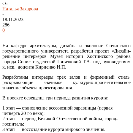
От
Наталья Захарова
-
18.11.2023
286
0
На кафедре архитектуры, дизайна и экологии Сочинского
государственного университета разработан проект «Дизайн-
решение интерьеров Музея истории Хостинского района
города Сочи» студенткой Пятачковой Т.А. под руководством
к. иск., доцента Кириенко И.П.
Разработаны интерьеры трёх залов и фирменный стиль,
раскрывающие значимое культурно-просветительское
значение объекта проектирования.
В проекте освещены три периода развития курорта:
1 этап — становление всесоюзной здравницы (первая
четверть 20-го века);
2 этап — период Великой Отечественной войны, город-
госпиталь;
3 этап — воссоздание курорта мирового значения.