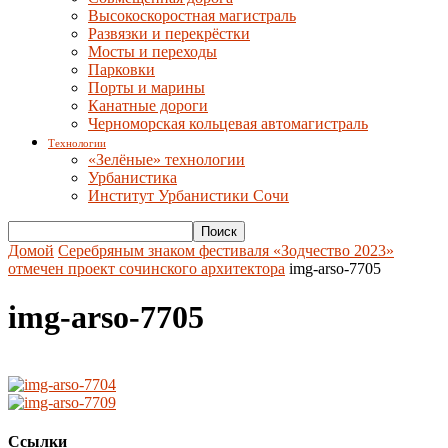
Высокоскоростная магистраль
Развязки и перекрёстки
Мосты и переходы
Парковки
Порты и марины
Канатные дороги
Черноморская кольцевая автомагистраль
Технологии
«Зелёные» технологии
Урбанистика
Институт Урбанистики Сочи
Домой
Серебряным знаком фестиваля «Зодчество 2023»
отмечен проект сочинского архитектора
img-arso-7705
img-arso-7705
Ссылки