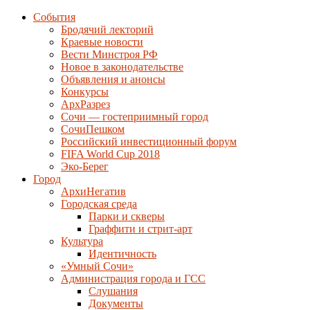
События
Бродячий лекторий
Краевые новости
Вести Минстроя РФ
Новое в законодательстве
Объявления и анонсы
Конкурсы
АрхРазрез
Сочи — гостеприимный город
СочиПешком
Российский инвестиционный форум
FIFA World Cup 2018
Эко-Берег
Город
АрхиНегатив
Городская среда
Парки и скверы
Граффити и стрит-арт
Культура
Идентичность
«Умный Сочи»
Администрация города и ГСС
Слушания
Документы