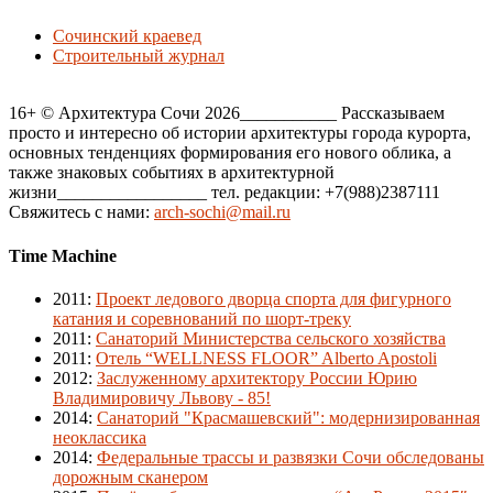
Сочинский краевед
Строительный журнал
16+ © Архитектура Сочи 2026___________ Рассказываем
просто и интересно об истории архитектуры города курорта,
основных тенденциях формирования его нового облика, а
также знаковых событиях в архитектурной
жизни_________________ тел. редакции: +7(988)2387111
Свяжитесь с нами:
arch-sochi@mail.ru
Time Machine
2011
:
Проект ледового дворца спорта для фигурного
катания и соревнований по шорт-треку
2011
:
Санаторий Министерства сельского хозяйства
2011
:
Отель “WELLNESS FLOOR” Alberto Apostoli
2012
:
Заслуженному архитектору России Юрию
Владимировичу Львову - 85!
2014
:
Санаторий "Красмашевский": модернизированная
неоклассика
2014
:
Федеральные трассы и развязки Сочи обследованы
дорожным сканером