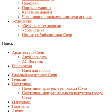
Парковки
Порты и марины
Канатные дороги
Черноморская кольцевая автомагистраль
Технологии
«Зелёные» технологии
Урбанистика
Институт Урбанистики Сочи
Поиск
Архитектура Сочи
АрхКалендарь
АС.Вестник
Библиотека
Идеи для города
Главный архитектор Сочи
Генплан
Памятники
Памятники архитектуры города Сочи
Памятники монументального искусства города
Сочи
О журнале
Партнёры
Архив