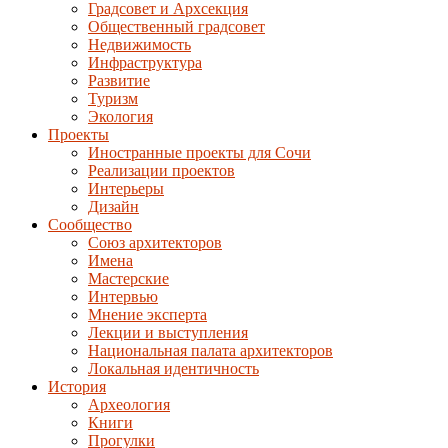
Градсовет и Архсекция
Общественный градсовет
Недвижимость
Инфраструктура
Развитие
Туризм
Экология
Проекты
Иностранные проекты для Сочи
Реализации проектов
Интерьеры
Дизайн
Сообщество
Союз архитекторов
Имена
Мастерские
Интервью
Мнение эксперта
Лекции и выступления
Национальная палата архитекторов
Локальная идентичность
История
Археология
Книги
Прогулки