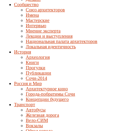
Сообщество
Союз архитекторов
Имена
Мастерские
Интервью
Мнение эксперта
Лекции и выступления
Национальная палата архитекторов
Локальная идентичность
История
Археология
Книги
Прогулки
Публикации
Сочи-2014
Россия и Мир
Архитектурное кино
Города-побратимы Сочи
Концепции будущего
Транспорт
Автобусы
Железная дорога
Вело-СИМ
Вокзалы
Обход города