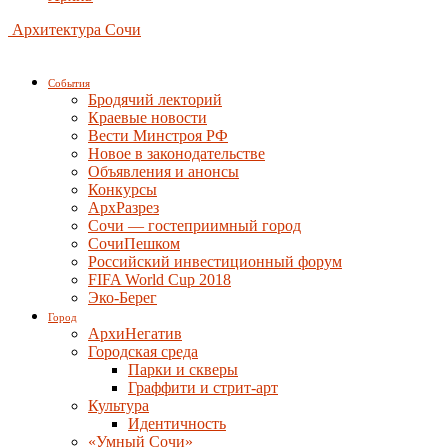
Архитектура Сочи
События
Бродячий лекторий
Краевые новости
Вести Минстроя РФ
Новое в законодательстве
Объявления и анонсы
Конкурсы
АрхРазрез
Сочи — гостеприимный город
СочиПешком
Российский инвестиционный форум
FIFA World Cup 2018
Эко-Берег
Город
АрхиНегатив
Городская среда
Парки и скверы
Граффити и стрит-арт
Культура
Идентичность
«Умный Сочи»