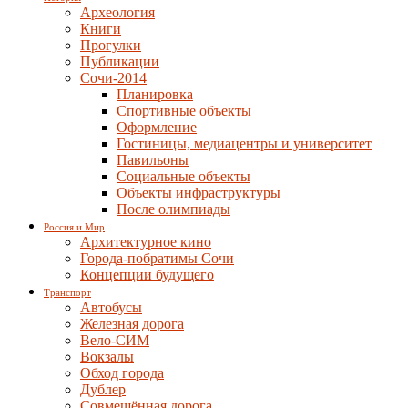
Археология
Книги
Прогулки
Публикации
Сочи-2014
Планировка
Спортивные объекты
Оформление
Гостиницы, медиацентры и университет
Павильоны
Социальные объекты
Объекты инфраструктуры
После олимпиады
Россия и Мир
Архитектурное кино
Города-побратимы Сочи
Концепции будущего
Транспорт
Автобусы
Железная дорога
Вело-СИМ
Вокзалы
Обход города
Дублер
Совмещённая дорога