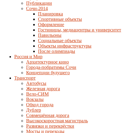
Публикации
Сочи-2014
Планировка
Спортивные объекты
Оформление
Гостиницы, медиацентры и университет
Павильоны
Социальные объекты
Объекты инфраструктуры
После олимпиады
Россия и Мир
Архитектурное кино
Города-побратимы Сочи
Концепции будущего
Транспорт
Автобусы
Железная дорога
Вело-СИМ
Вокзалы
Обход города
Дублер
Совмещённая дорога
Высокоскоростная магистраль
Развязки и перекрёстки
Мосты и переходы