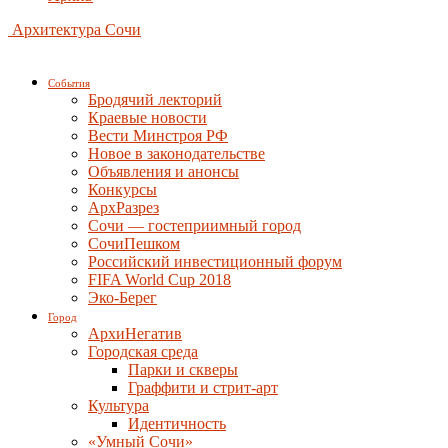
Архитектура Сочи
События
Бродячий лекторий
Краевые новости
Вести Минстроя РФ
Новое в законодательстве
Объявления и анонсы
Конкурсы
АрхРазрез
Сочи — гостеприимный город
СочиПешком
Российский инвестиционный форум
FIFA World Cup 2018
Эко-Берег
Город
АрхиНегатив
Городская среда
Парки и скверы
Граффити и стрит-арт
Культура
Идентичность
«Умный Сочи»