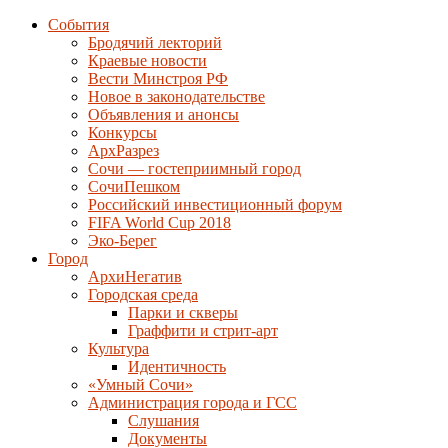
События
Бродячий лекторий
Краевые новости
Вести Минстроя РФ
Новое в законодательстве
Объявления и анонсы
Конкурсы
АрхРазрез
Сочи — гостеприимный город
СочиПешком
Российский инвестиционный форум
FIFA World Cup 2018
Эко-Берег
Город
АрхиНегатив
Городская среда
Парки и скверы
Граффити и стрит-арт
Культура
Идентичность
«Умный Сочи»
Администрация города и ГСС
Слушания
Документы