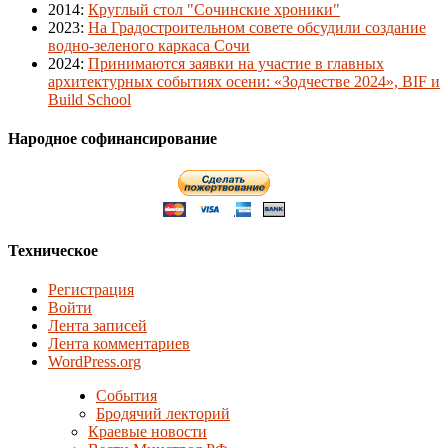
2014
:
Круглый стол "Сочинские хроники"
2023
:
На Градостроительном совете обсудили создание
водно-зеленого каркаса Сочи
2024
:
Принимаются заявки на участие в главных
архитектурных событиях осени: «Зодчестве 2024», BIF и
Build School
Народное софинансирование
Техническое
Регистрация
Войти
Лента записей
Лента комментариев
WordPress.org
События
Бродячий лекторий
Краевые новости