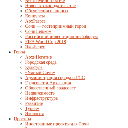
Вести Минстроя РФ
Новое в законодательстве
Объявления и анонсы
Конкурсы
АрхРазрез
Сочи — гостеприимный город
СочиПешком
Российский инвестиционный форум
FIFA World Cup 2018
Эко-Берег
Город
АрхиНегатив
Городская среда
Культура
«Умный Сочи»
Администрация города и ГСС
Градсовет и Архсекция
Общественный градсовет
Недвижимость
Инфраструктура
Развитие
Туризм
Экология
Проекты
Иностранные проекты для Сочи