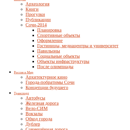
Археология
Книги
Прогулки
Публикации
Сочи-2014
Планировка
Спортивные объекты
Оформление
Гостиницы, медиацентры и университет
Павильоны
Социальные объекты
Объекты инфраструктуры
После олимпиады
Россия и Мир
Архитектурное кино
Города-побратимы Сочи
Концепции будущего
Транспорт
Автобусы
Железная дорога
Вело-СИМ
Вокзалы
Обход города
Дублер
Совмещённая дорога