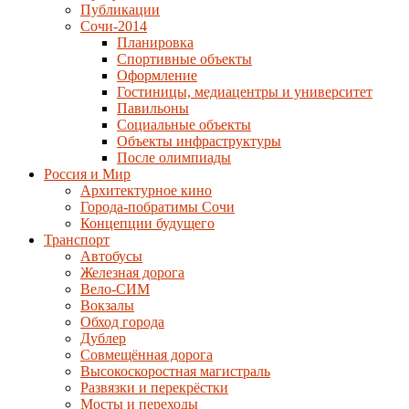
Публикации
Сочи-2014
Планировка
Спортивные объекты
Оформление
Гостиницы, медиацентры и университет
Павильоны
Социальные объекты
Объекты инфраструктуры
После олимпиады
Россия и Мир
Архитектурное кино
Города-побратимы Сочи
Концепции будущего
Транспорт
Автобусы
Железная дорога
Вело-СИМ
Вокзалы
Обход города
Дублер
Совмещённая дорога
Высокоскоростная магистраль
Развязки и перекрёстки
Мосты и переходы