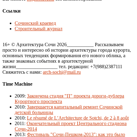
Ссылки
Сочинский краевед
Строительный журнал
16+ © Архитектура Сочи 2026___________ Рассказываем
просто и интересно об истории архитектуры города курорта,
основных тенденциях формирования его нового облика, а
также знаковых событиях в архитектурной
жизни_________________ тел. редакции: +7(988)2387111
Свяжитесь с нами:
arch-sochi@mail.ru
Time Machine
2009
:
Закончена стадия "П" проекта дороги-дублера
Курортного проспекта
2010
:
Завершается капитальный ремонт Сочинской
детской больницы
2010
:
Le résumé de L’Architecture de Sotchi, de 2 à 8 août
2011
:
Окончательный проект Центрального стадиона
Сочи-2014
2013
:
Фестиваль "Сочи-Пешком-2013": как это было