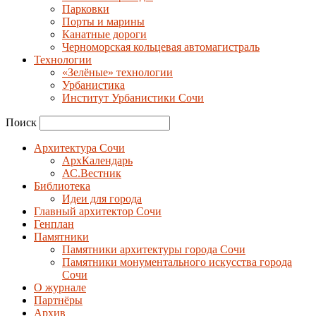
Парковки
Порты и марины
Канатные дороги
Черноморская кольцевая автомагистраль
Технологии
«Зелёные» технологии
Урбанистика
Институт Урбанистики Сочи
Поиск
Архитектура Сочи
АрхКалендарь
АС.Вестник
Библиотека
Идеи для города
Главный архитектор Сочи
Генплан
Памятники
Памятники архитектуры города Сочи
Памятники монументального искусства города
Сочи
О журнале
Партнёры
Архив