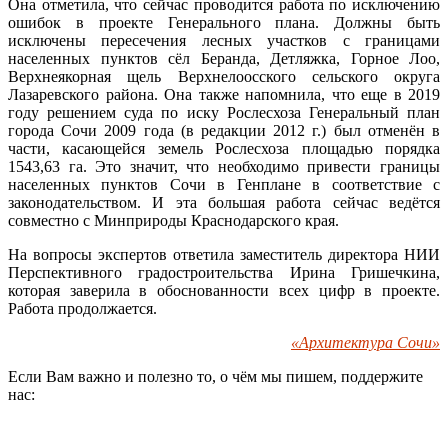
Она отметила, что сейчас проводится работа по исключению
ошибок в проекте Генерального плана. Должны быть
исключены пересечения лесных участков с границами
населенных пунктов сёл Беранда, Детляжка, Горное Лоо,
Верхнеякорная щель Верхнелоосского сельского округа
Лазаревского района. Она также напомнила, что еще в 2019
году решением суда по иску Рослесхоза Генеральный план
города Сочи 2009 года (в редакции 2012 г.) был отменён в
части, касающейся земель Рослесхоза площадью порядка
1543,63 га. Это значит, что необходимо привести границы
населенных пунктов Сочи в Генплане в соответствие с
законодательством. И эта большая работа сейчас ведётся
совместно с Минприроды Краснодарского края.
На вопросы экспертов ответила заместитель директора НИИ
Перспективного градостроительства Ирина Гришечкина,
которая заверила в обоснованности всех цифр в проекте.
Работа продолжается.
«Архитектура Сочи»
Если Вам важно и полезно то, о чём мы пишем, поддержите
нас: