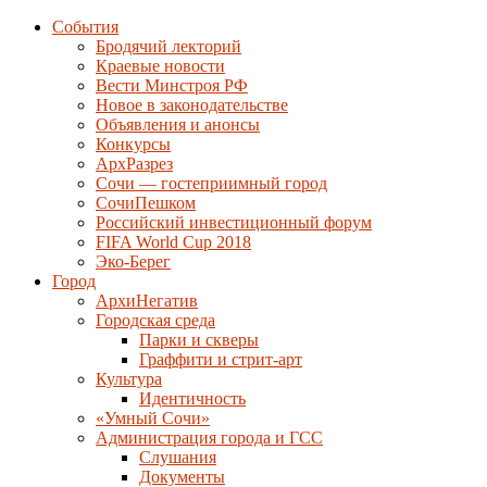
События
Бродячий лекторий
Краевые новости
Вести Минстроя РФ
Новое в законодательстве
Объявления и анонсы
Конкурсы
АрхРазрез
Сочи — гостеприимный город
СочиПешком
Российский инвестиционный форум
FIFA World Cup 2018
Эко-Берег
Город
АрхиНегатив
Городская среда
Парки и скверы
Граффити и стрит-арт
Культура
Идентичность
«Умный Сочи»
Администрация города и ГСС
Слушания
Документы