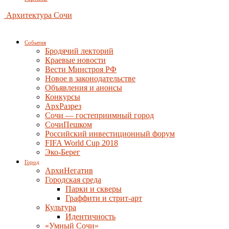
Архитектура Сочи
События
Бродячий лекторий
Краевые новости
Вести Минстроя РФ
Новое в законодательстве
Объявления и анонсы
Конкурсы
АрхРазрез
Сочи — гостеприимный город
СочиПешком
Российский инвестиционный форум
FIFA World Cup 2018
Эко-Берег
Город
АрхиНегатив
Городская среда
Парки и скверы
Граффити и стрит-арт
Культура
Идентичность
«Умный Сочи»