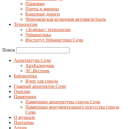
Парковки
Порты и марины
Канатные дороги
Черноморская кольцевая автомагистраль
Технологии
«Зелёные» технологии
Урбанистика
Институт Урбанистики Сочи
Поиск
Архитектура Сочи
АрхКалендарь
АС.Вестник
Библиотека
Идеи для города
Главный архитектор Сочи
Генплан
Памятники
Памятники архитектуры города Сочи
Памятники монументального искусства города
Сочи
О журнале
Партнёры
Архив