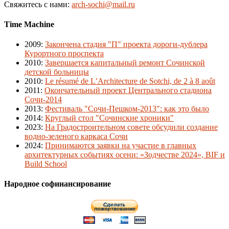
Свяжитесь с нами:
arch-sochi@mail.ru
Time Machine
2009
:
Закончена стадия "П" проекта дороги-дублера
Курортного проспекта
2010
:
Завершается капитальный ремонт Сочинской
детской больницы
2010
:
Le résumé de L’Architecture de Sotchi, de 2 à 8 août
2011
:
Окончательный проект Центрального стадиона
Сочи-2014
2013
:
Фестиваль "Сочи-Пешком-2013": как это было
2014
:
Круглый стол "Сочинские хроники"
2023
:
На Градостроительном совете обсудили создание
водно-зеленого каркаса Сочи
2024
:
Принимаются заявки на участие в главных
архитектурных событиях осени: «Зодчестве 2024», BIF и
Build School
Народное софинансирование