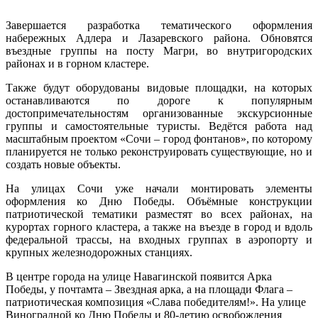
Завершается разработка тематического оформления
набережных Адлера и Лазаревского района. Обновятся
въездные группы на посту Магри, во внутригородских
районах и в горном кластере.
Также будут оборудованы видовые площадки, на которых
останавливаются по дороге к популярным
достопримечательностям организованные экскурсионные
группы и самостоятельные туристы. Ведётся работа над
масштабным проектом «Сочи – город фонтанов», по которому
планируется не только реконструировать существующие, но и
создать новые объекты.
На улицах Сочи уже начали монтировать элементы
оформления ко Дню Победы. Объёмные конструкции
патриотической тематики разместят во всех районах, на
курортах горного кластера, а также на въезде в город и вдоль
федеральной трассы, на входных группах в аэропорту и
крупных железнодорожных станциях.
В центре города на улице Навагинской появится Арка
Победы, у почтамта – Звездная арка, а на площади Флага –
патриотическая композиция «Слава победителям!». На улице
Виноградной ко Дню Победы и 80-летию освобождения