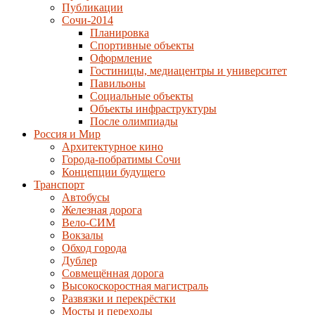
Публикации
Сочи-2014
Планировка
Спортивные объекты
Оформление
Гостиницы, медиацентры и университет
Павильоны
Социальные объекты
Объекты инфраструктуры
После олимпиады
Россия и Мир
Архитектурное кино
Города-побратимы Сочи
Концепции будущего
Транспорт
Автобусы
Железная дорога
Вело-СИМ
Вокзалы
Обход города
Дублер
Совмещённая дорога
Высокоскоростная магистраль
Развязки и перекрёстки
Мосты и переходы