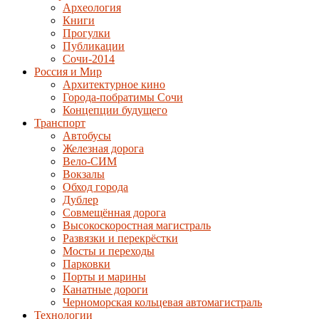
Археология
Книги
Прогулки
Публикации
Сочи-2014
Россия и Мир
Архитектурное кино
Города-побратимы Сочи
Концепции будущего
Транспорт
Автобусы
Железная дорога
Вело-СИМ
Вокзалы
Обход города
Дублер
Совмещённая дорога
Высокоскоростная магистраль
Развязки и перекрёстки
Мосты и переходы
Парковки
Порты и марины
Канатные дороги
Черноморская кольцевая автомагистраль
Технологии