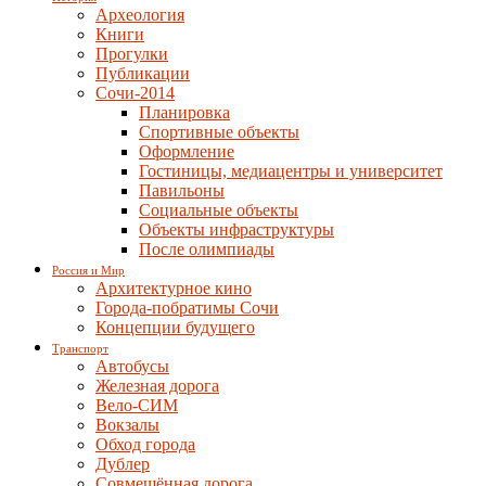
Археология
Книги
Прогулки
Публикации
Сочи-2014
Планировка
Спортивные объекты
Оформление
Гостиницы, медиацентры и университет
Павильоны
Социальные объекты
Объекты инфраструктуры
После олимпиады
Россия и Мир
Архитектурное кино
Города-побратимы Сочи
Концепции будущего
Транспорт
Автобусы
Железная дорога
Вело-СИМ
Вокзалы
Обход города
Дублер
Совмещённая дорога