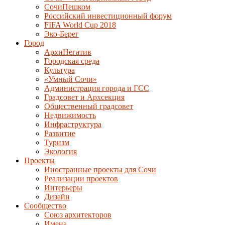
СочиПешком
Российский инвестиционный форум
FIFA World Cup 2018
Эко-Берег
Город
АрхиНегатив
Городская среда
Культура
«Умный Сочи»
Администрация города и ГСС
Градсовет и Архсекция
Общественный градсовет
Недвижимость
Инфраструктура
Развитие
Туризм
Экология
Проекты
Иностранные проекты для Сочи
Реализации проектов
Интерьеры
Дизайн
Сообщество
Союз архитекторов
Имена