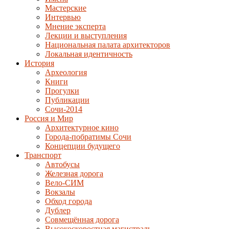
Мастерские
Интервью
Мнение эксперта
Лекции и выступления
Национальная палата архитекторов
Локальная идентичность
История
Археология
Книги
Прогулки
Публикации
Сочи-2014
Россия и Мир
Архитектурное кино
Города-побратимы Сочи
Концепции будущего
Транспорт
Автобусы
Железная дорога
Вело-СИМ
Вокзалы
Обход города
Дублер
Совмещённая дорога
Высокоскоростная магистраль