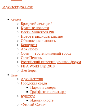
Архитектура Сочи
События
Бродячий лекторий
Краевые новости
Вести Минстроя РФ
Новое в законодательстве
Объявления и анонсы
Конкурсы
АрхРазрез
Сочи — гостеприимный город
СочиПешком
Российский инвестиционный форум
FIFA World Cup 2018
Эко-Берег
Город
АрхиНегатив
Городская среда
Парки и скверы
Граффити и стрит-арт
Культура
Идентичность
«Умный Сочи»