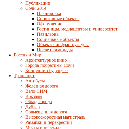
Публикации
Сочи-2014
Планировка
Спортивные объекты
Оформление
Гостиницы, медиацентры и университет
Павильоны
Социальные объекты
Объекты инфраструктуры
После олимпиады
Россия и Мир
Архитектурное кино
Города-побратимы Сочи
Концепции будущего
Транспорт
Автобусы
Железная дорога
Вело-СИМ
Вокзалы
Обход города
Дублер
Совмещённая дорога
Высокоскоростная магистраль
Развязки и перекрёстки
Мосты и переходы