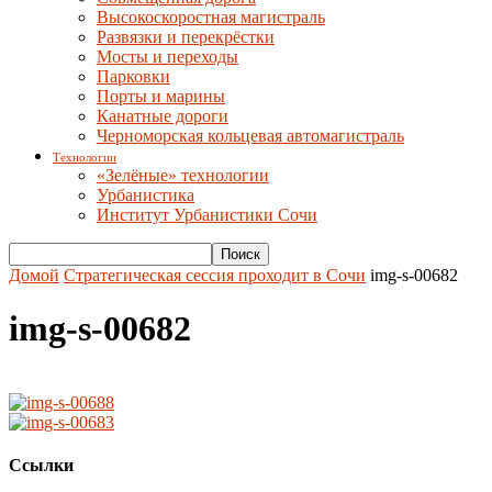
Высокоскоростная магистраль
Развязки и перекрёстки
Мосты и переходы
Парковки
Порты и марины
Канатные дороги
Черноморская кольцевая автомагистраль
Технологии
«Зелёные» технологии
Урбанистика
Институт Урбанистики Сочи
Домой
Стратегическая сессия проходит в Сочи
img-s-00682
img-s-00682
Ссылки