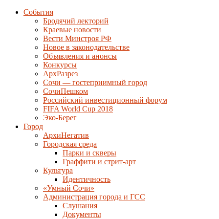
События
Бродячий лекторий
Краевые новости
Вести Минстроя РФ
Новое в законодательстве
Объявления и анонсы
Конкурсы
АрхРазрез
Сочи — гостеприимный город
СочиПешком
Российский инвестиционный форум
FIFA World Cup 2018
Эко-Берег
Город
АрхиНегатив
Городская среда
Парки и скверы
Граффити и стрит-арт
Культура
Идентичность
«Умный Сочи»
Администрация города и ГСС
Слушания
Документы