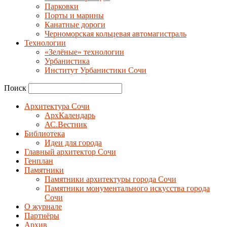
Парковки
Порты и марины
Канатные дороги
Черноморская кольцевая автомагистраль
Технологии
«Зелёные» технологии
Урбанистика
Институт Урбанистики Сочи
Поиск
Архитектура Сочи
АрхКалендарь
АС.Вестник
Библиотека
Идеи для города
Главный архитектор Сочи
Генплан
Памятники
Памятники архитектуры города Сочи
Памятники монументального искусства города
Сочи
О журнале
Партнёры
Архив