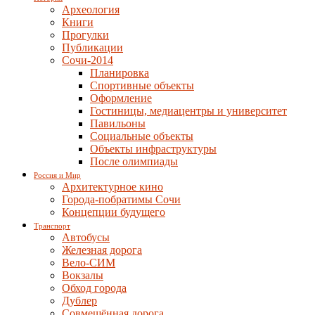
Археология
Книги
Прогулки
Публикации
Сочи-2014
Планировка
Спортивные объекты
Оформление
Гостиницы, медиацентры и университет
Павильоны
Социальные объекты
Объекты инфраструктуры
После олимпиады
Россия и Мир
Архитектурное кино
Города-побратимы Сочи
Концепции будущего
Транспорт
Автобусы
Железная дорога
Вело-СИМ
Вокзалы
Обход города
Дублер
Совмещённая дорога