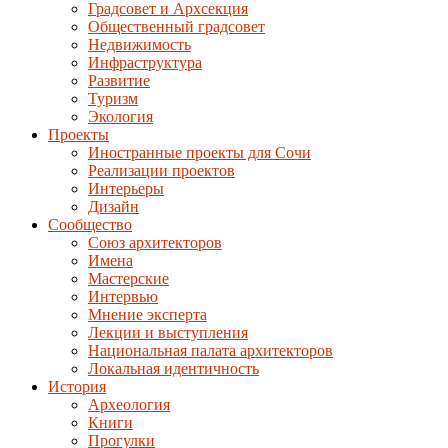
Градсовет и Архсекция
Общественный градсовет
Недвижимость
Инфраструктура
Развитие
Туризм
Экология
Проекты
Иностранные проекты для Сочи
Реализации проектов
Интерьеры
Дизайн
Сообщество
Союз архитекторов
Имена
Мастерские
Интервью
Мнение эксперта
Лекции и выступления
Национальная палата архитекторов
Локальная идентичность
История
Археология
Книги
Прогулки