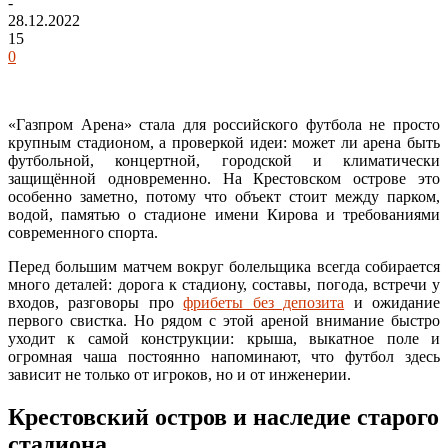
-
28.12.2022
15
0
«Газпром Арена» стала для российского футбола не просто
крупным стадионом, а проверкой идеи: может ли арена быть
футбольной, концертной, городской и климатически
защищённой одновременно. На Крестовском острове это
особенно заметно, потому что объект стоит между парком,
водой, памятью о стадионе имени Кирова и требованиями
современного спорта.
Перед большим матчем вокруг болельщика всегда собирается
много деталей: дорога к стадиону, составы, погода, встречи у
входов, разговоры про
фрибеты без депозита
и ожидание
первого свистка. Но рядом с этой ареной внимание быстро
уходит к самой конструкции: крыша, выкатное поле и
огромная чаша постоянно напоминают, что футбол здесь
зависит не только от игроков, но и от инженерии.
Крестовский остров и наследие старого
стадиона