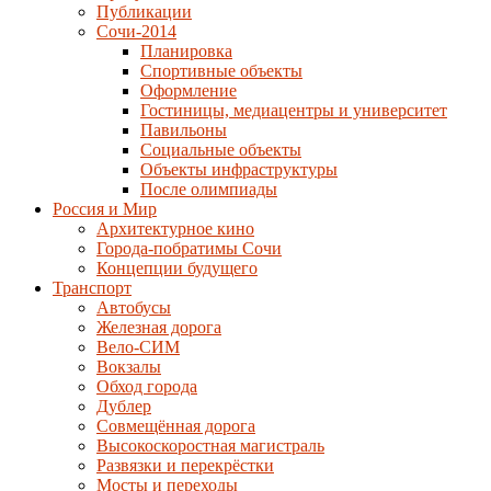
Публикации
Сочи-2014
Планировка
Спортивные объекты
Оформление
Гостиницы, медиацентры и университет
Павильоны
Социальные объекты
Объекты инфраструктуры
После олимпиады
Россия и Мир
Архитектурное кино
Города-побратимы Сочи
Концепции будущего
Транспорт
Автобусы
Железная дорога
Вело-СИМ
Вокзалы
Обход города
Дублер
Совмещённая дорога
Высокоскоростная магистраль
Развязки и перекрёстки
Мосты и переходы