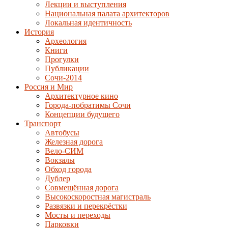
Лекции и выступления
Национальная палата архитекторов
Локальная идентичность
История
Археология
Книги
Прогулки
Публикации
Сочи-2014
Россия и Мир
Архитектурное кино
Города-побратимы Сочи
Концепции будущего
Транспорт
Автобусы
Железная дорога
Вело-СИМ
Вокзалы
Обход города
Дублер
Совмещённая дорога
Высокоскоростная магистраль
Развязки и перекрёстки
Мосты и переходы
Парковки