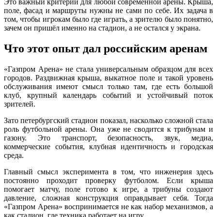
Это важный критерий для любой современной арены. Крыша,
поле, фасад и маршруты нужны не сами по себе. Их задача в
том, чтобы игрокам было где играть, а зрителю было понятно,
зачем он пришёл именно на стадион, а не остался у экрана.
Что этот опыт дал российским аренам
«Газпром Арена» не стала универсальным образцом для всех
городов. Раздвижная крыша, выкатное поле и такой уровень
обслуживания имеют смысл только там, где есть большой
клуб, крупный календарь событий и устойчивый поток
зрителей.
Зато петербургский стадион показал, насколько сложной стала
роль футбольной арены. Она уже не сводится к трибунам и
газону. Это транспорт, безопасность, звук, медиа,
коммерческие события, клубная идентичность и городская
среда.
Главный смысл эксперимента в том, что инженерия здесь
постоянно проходит проверку футболом. Если крыша
помогает матчу, поле готово к игре, а трибуны создают
давление, сложная конструкция оправдывает себя. Тогда
«Газпром Арена» воспринимается не как набор механизмов, а
как стадион, где техника работает на игру.