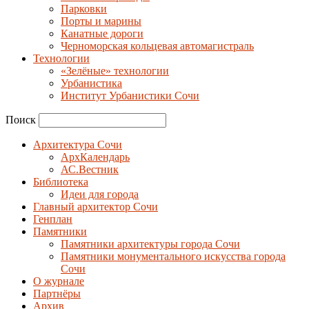
Парковки
Порты и марины
Канатные дороги
Черноморская кольцевая автомагистраль
Технологии
«Зелёные» технологии
Урбанистика
Институт Урбанистики Сочи
Поиск
Архитектура Сочи
АрхКалендарь
АС.Вестник
Библиотека
Идеи для города
Главный архитектор Сочи
Генплан
Памятники
Памятники архитектуры города Сочи
Памятники монументального искусства города
Сочи
О журнале
Партнёры
Архив