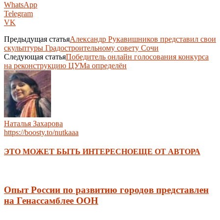
WhatsApp
Telegram
VK
Предыдущая статья
Александр Рукавишников представил свои
скульптуры Градостроительному совету Сочи
Следующая статья
Победитель онлайн голосования конкурса
на реконструкцию ЦУМа определён
Наталья Захарова
https://boosty.to/nutkaaa
ЭТО МОЖЕТ БЫТЬ ИНТЕРЕСНО
ЕЩЕ ОТ АВТОРА
Опыт России по развитию городов представлен
на Генассамблее ООН