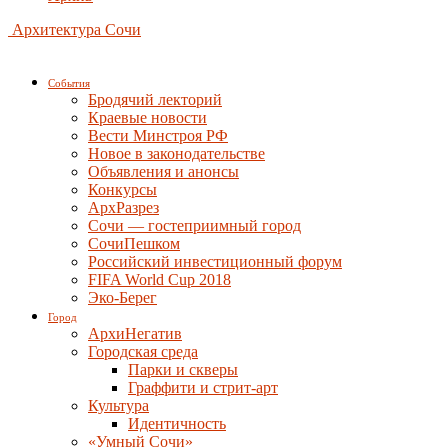
Архитектура Сочи
События
Бродячий лекторий
Краевые новости
Вести Минстроя РФ
Новое в законодательстве
Объявления и анонсы
Конкурсы
АрхРазрез
Сочи — гостеприимный город
СочиПешком
Российский инвестиционный форум
FIFA World Cup 2018
Эко-Берег
Город
АрхиНегатив
Городская среда
Парки и скверы
Граффити и стрит-арт
Культура
Идентичность
«Умный Сочи»