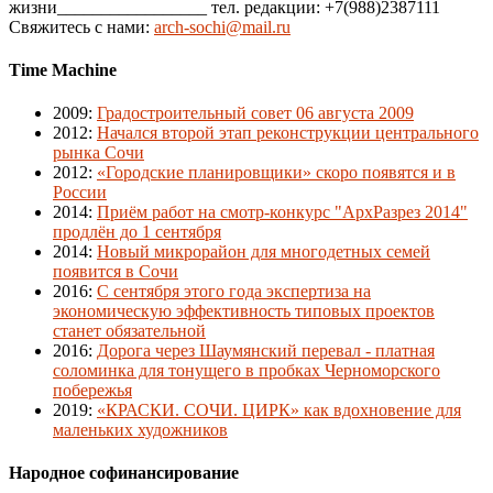
жизни_________________ тел. редакции: +7(988)2387111
Свяжитесь с нами:
arch-sochi@mail.ru
Time Machine
2009
:
Градостроительный совет 06 августа 2009
2012
:
Начался второй этап реконструкции центрального
рынка Сочи
2012
:
«Городские планировщики» скоро появятся и в
России
2014
:
Приём работ на смотр-конкурс "АрхРазрез 2014"
продлён до 1 сентября
2014
:
Новый микрорайон для многодетных семей
появится в Сочи
2016
:
С сентября этого года экспертиза на
экономическую эффективность типовых проектов
станет обязательной
2016
:
Дорога через Шаумянский перевал - платная
соломинка для тонущего в пробках Черноморского
побережья
2019
:
«КРАСКИ. СОЧИ. ЦИРК» как вдохновение для
маленьких художников
Народное софинансирование