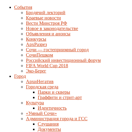
События
Бродячий лекторий
Краевые новости
Вести Минстроя РФ
Новое в законодательстве
Объявления и анонсы
Конкурсы
АрхРазрез
Сочи — гостеприимный город
СочиПешком
Российский инвестиционный форум
FIFA World Cup 2018
Эко-Берег
Город
АрхиНегатив
Городская среда
Парки и скверы
Граффити и стрит-арт
Культура
Идентичность
«Умный Сочи»
Администрация города и ГСС
Слушания
Документы