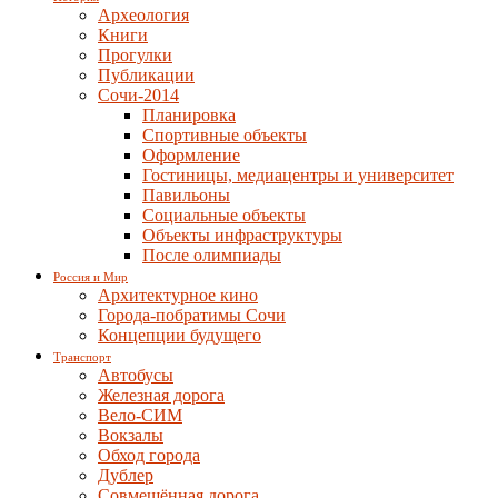
Археология
Книги
Прогулки
Публикации
Сочи-2014
Планировка
Спортивные объекты
Оформление
Гостиницы, медиацентры и университет
Павильоны
Социальные объекты
Объекты инфраструктуры
После олимпиады
Россия и Мир
Архитектурное кино
Города-побратимы Сочи
Концепции будущего
Транспорт
Автобусы
Железная дорога
Вело-СИМ
Вокзалы
Обход города
Дублер
Совмещённая дорога