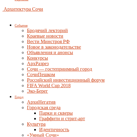
Архитектура Сочи
События
Бродячий лекторий
Краевые новости
Вести Минстроя РФ
Новое в законодательстве
Объявления и анонсы
Конкурсы
АрхРазрез
Сочи — гостеприимный город
СочиПешком
Российский инвестиционный форум
FIFA World Cup 2018
Эко-Берег
Город
АрхиНегатив
Городская среда
Парки и скверы
Граффити и стрит-арт
Культура
Идентичность
«Умный Сочи»