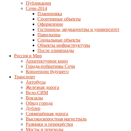
Публикации
Сочи-2014
Планировка
Спортивные объекты
Оформление
Гостиницы, медиацентры и университет
Павильоны
Социальные объекты
Объекты инфраструктуры
После олимпиады
Россия и Мир
Архитектурное кино
Города-побратимы Сочи
Концепции будущего
Транспорт
Автобусы
Железная дорога
Вело-СИМ
Вокзалы
Обход города
Дублер
Совмещённая дорога
Высокоскоростная магистраль
Развязки и перекрёстки
Мосты и переходы