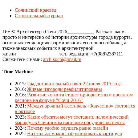
Сочинский краевед
Строительный журнал
16+ © Архитектура Сочи 2026___________ Рассказываем
просто и интересно об истории архитектуры города курорта,
основных тенденциях формирования его нового облика, а
также знаковых событиях в архитектурной
жизни_________________ тел. редакции: +7(988)2387111
Свяжитесь с нами:
arch-sochi@mail.ru
Time Machine
2015
:
Градостроительный совет 22 июля 2015 года
2016
:
Живые изгороди реабилитированы
2016
:
Развитие яхтинга станет приоритетным проектом
региона на форуме "Сочи-2016"
2021
:
Международный фестиваль «Зодчество» состоится
в октябре
2023
:
Какие объекты могут составить паломнический
маршрут в Сочинском нацпарке обсудили эксперты
2024
:
Почему удобно слушать радио онлайн
2025
:
На сколько можно забронировать квартиру в