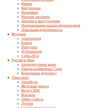
Имена
Мастерские
Интервью
Мнение эксперта
Лекции и выступления
Национальная палата архитекторов
Локальная идентичность
История
Археология
Книги
Прогулки
Публикации
Сочи-2014
Россия и Мир
Архитектурное кино
Города-побратимы Сочи
Концепции будущего
Транспорт
Автобусы
Железная дорога
Вело-СИМ
Вокзалы
Обход города
Дублер
Совмещённая дорога