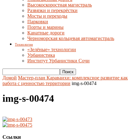
Высокоскоростная магистраль
Развязки и перекрёстки
Мосты и переходы
Парковки
Порты и марины
Канатные дороги
Черноморская кольцевая автомагистраль
Технологии
«Зелёные» технологии
Урбанистика
Институт Урбанистики Сочи
Домой
Мастер-план Караваихи: комплексное развитие как
работа с ценностью территории
img-s-00474
img-s-00474
Ссылки