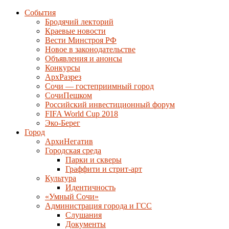
События
Бродячий лекторий
Краевые новости
Вести Минстроя РФ
Новое в законодательстве
Объявления и анонсы
Конкурсы
АрхРазрез
Сочи — гостеприимный город
СочиПешком
Российский инвестиционный форум
FIFA World Cup 2018
Эко-Берег
Город
АрхиНегатив
Городская среда
Парки и скверы
Граффити и стрит-арт
Культура
Идентичность
«Умный Сочи»
Администрация города и ГСС
Слушания
Документы