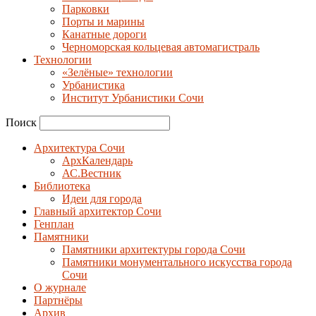
Парковки
Порты и марины
Канатные дороги
Черноморская кольцевая автомагистраль
Технологии
«Зелёные» технологии
Урбанистика
Институт Урбанистики Сочи
Поиск
Архитектура Сочи
АрхКалендарь
АС.Вестник
Библиотека
Идеи для города
Главный архитектор Сочи
Генплан
Памятники
Памятники архитектуры города Сочи
Памятники монументального искусства города
Сочи
О журнале
Партнёры
Архив