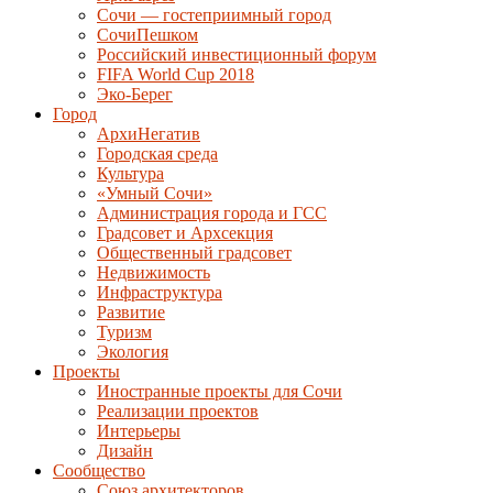
Сочи — гостеприимный город
СочиПешком
Российский инвестиционный форум
FIFA World Cup 2018
Эко-Берег
Город
АрхиНегатив
Городская среда
Культура
«Умный Сочи»
Администрация города и ГСС
Градсовет и Архсекция
Общественный градсовет
Недвижимость
Инфраструктура
Развитие
Туризм
Экология
Проекты
Иностранные проекты для Сочи
Реализации проектов
Интерьеры
Дизайн
Сообщество
Союз архитекторов