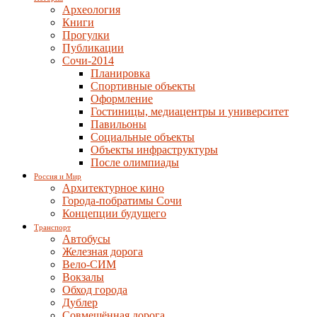
Археология
Книги
Прогулки
Публикации
Сочи-2014
Планировка
Спортивные объекты
Оформление
Гостиницы, медиацентры и университет
Павильоны
Социальные объекты
Объекты инфраструктуры
После олимпиады
Россия и Мир
Архитектурное кино
Города-побратимы Сочи
Концепции будущего
Транспорт
Автобусы
Железная дорога
Вело-СИМ
Вокзалы
Обход города
Дублер
Совмещённая дорога