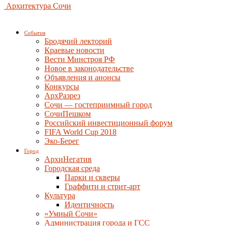
Архитектура Сочи
События
Бродячий лекторий
Краевые новости
Вести Минстроя РФ
Новое в законодательстве
Объявления и анонсы
Конкурсы
АрхРазрез
Сочи — гостеприимный город
СочиПешком
Российский инвестиционный форум
FIFA World Cup 2018
Эко-Берег
Город
АрхиНегатив
Городская среда
Парки и скверы
Граффити и стрит-арт
Культура
Идентичность
«Умный Сочи»
Администрация города и ГСС