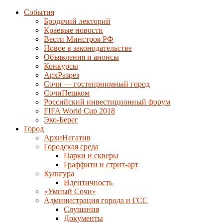
События
Бродячий лекторий
Краевые новости
Вести Минстроя РФ
Новое в законодательстве
Объявления и анонсы
Конкурсы
АрхРазрез
Сочи — гостеприимный город
СочиПешком
Российский инвестиционный форум
FIFA World Cup 2018
Эко-Берег
Город
АрхиНегатив
Городская среда
Парки и скверы
Граффити и стрит-арт
Культура
Идентичность
«Умный Сочи»
Администрация города и ГСС
Слушания
Документы