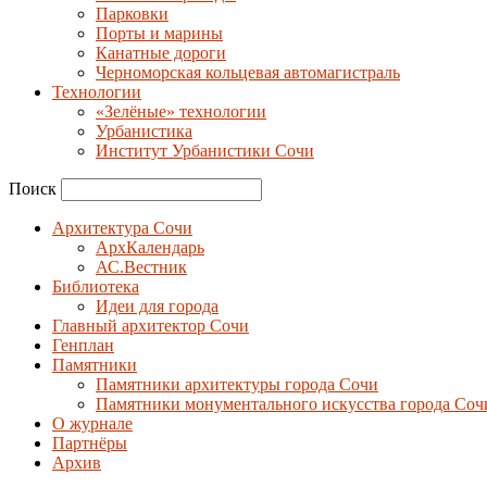
Парковки
Порты и марины
Канатные дороги
Черноморская кольцевая автомагистраль
Технологии
«Зелёные» технологии
Урбанистика
Институт Урбанистики Сочи
Поиск
Архитектура Сочи
АрхКалендарь
АС.Вестник
Библиотека
Идеи для города
Главный архитектор Сочи
Генплан
Памятники
Памятники архитектуры города Сочи
Памятники монументального искусства города Соч
О журнале
Партнёры
Архив