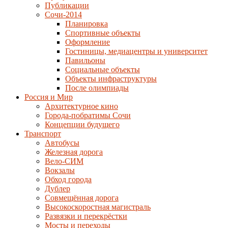
Публикации
Сочи-2014
Планировка
Спортивные объекты
Оформление
Гостиницы, медиацентры и университет
Павильоны
Социальные объекты
Объекты инфраструктуры
После олимпиады
Россия и Мир
Архитектурное кино
Города-побратимы Сочи
Концепции будущего
Транспорт
Автобусы
Железная дорога
Вело-СИМ
Вокзалы
Обход города
Дублер
Совмещённая дорога
Высокоскоростная магистраль
Развязки и перекрёстки
Мосты и переходы