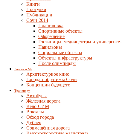
Книги
Прогулки
Публикации
Сочи-2014
Планировка
Спортивные объекты
Оформление
Гостиницы, медиацентры и университет
Павильоны
Социальные объекты
Объекты инфраструктуры
После олимпиады
Россия и Мир
Архитектурное кино
Города-побратимы Сочи
Концепции будущего
Транспорт
Автобусы
Железная дорога
Вело-СИМ
Вокзалы
Обход города
Дублер
Совмещённая дорога
Высокоскоростная магистраль