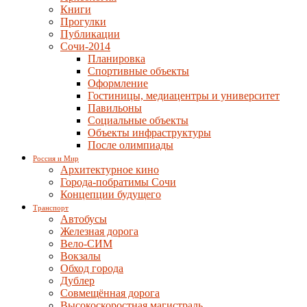
Книги
Прогулки
Публикации
Сочи-2014
Планировка
Спортивные объекты
Оформление
Гостиницы, медиацентры и университет
Павильоны
Социальные объекты
Объекты инфраструктуры
После олимпиады
Россия и Мир
Архитектурное кино
Города-побратимы Сочи
Концепции будущего
Транспорт
Автобусы
Железная дорога
Вело-СИМ
Вокзалы
Обход города
Дублер
Совмещённая дорога
Высокоскоростная магистраль