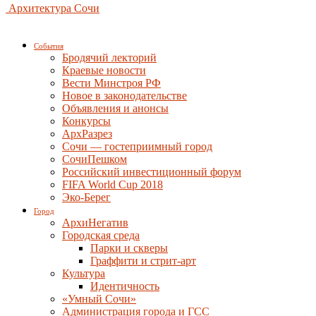
Архитектура Сочи
События
Бродячий лекторий
Краевые новости
Вести Минстроя РФ
Новое в законодательстве
Объявления и анонсы
Конкурсы
АрхРазрез
Сочи — гостеприимный город
СочиПешком
Российский инвестиционный форум
FIFA World Cup 2018
Эко-Берег
Город
АрхиНегатив
Городская среда
Парки и скверы
Граффити и стрит-арт
Культура
Идентичность
«Умный Сочи»
Администрация города и ГСС