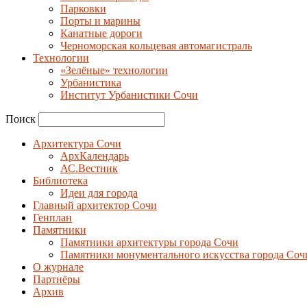
Парковки
Порты и марины
Канатные дороги
Черноморская кольцевая автомагистраль
Технологии
«Зелёные» технологии
Урбанистика
Институт Урбанистики Сочи
Поиск
Архитектура Сочи
АрхКалендарь
АС.Вестник
Библиотека
Идеи для города
Главный архитектор Сочи
Генплан
Памятники
Памятники архитектуры города Сочи
Памятники монументального искусства города Соч
О журнале
Партнёры
Архив