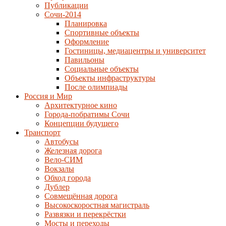
Публикации
Сочи-2014
Планировка
Спортивные объекты
Оформление
Гостиницы, медиацентры и университет
Павильоны
Социальные объекты
Объекты инфраструктуры
После олимпиады
Россия и Мир
Архитектурное кино
Города-побратимы Сочи
Концепции будущего
Транспорт
Автобусы
Железная дорога
Вело-СИМ
Вокзалы
Обход города
Дублер
Совмещённая дорога
Высокоскоростная магистраль
Развязки и перекрёстки
Мосты и переходы