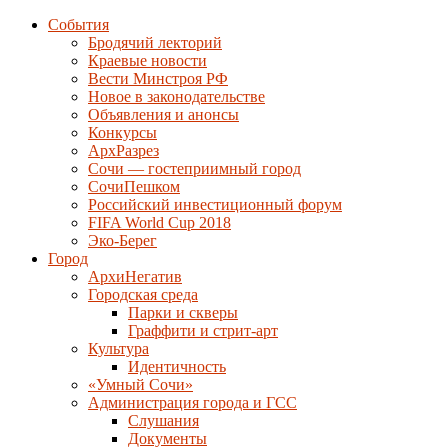
События
Бродячий лекторий
Краевые новости
Вести Минстроя РФ
Новое в законодательстве
Объявления и анонсы
Конкурсы
АрхРазрез
Сочи — гостеприимный город
СочиПешком
Российский инвестиционный форум
FIFA World Cup 2018
Эко-Берег
Город
АрхиНегатив
Городская среда
Парки и скверы
Граффити и стрит-арт
Культура
Идентичность
«Умный Сочи»
Администрация города и ГСС
Слушания
Документы