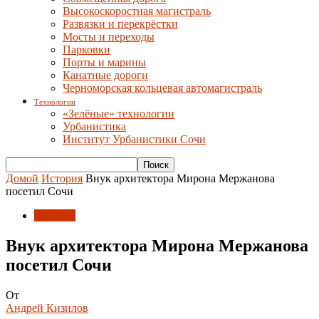
Высокоскоростная магистраль
Развязки и перекрёстки
Мосты и переходы
Парковки
Порты и марины
Канатные дороги
Черноморская кольцевая автомагистраль
Технологии
«Зелёные» технологии
Урбанистика
Институт Урбанистики Сочи
Домой
История
Внук архитектора Мирона Мержанова
посетил Сочи
История
Внук архитектора Мирона Мержанова
посетил Сочи
От
Андрей Кизилов