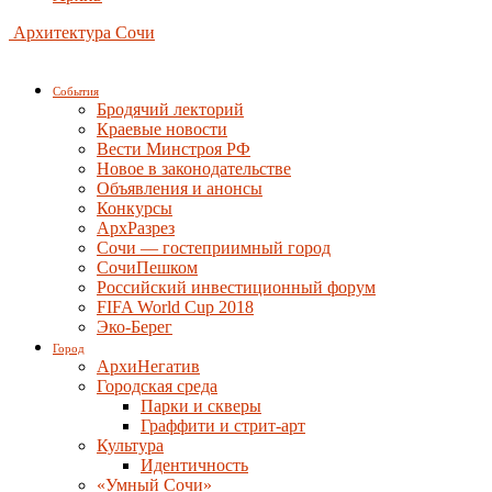
Архитектура Сочи
События
Бродячий лекторий
Краевые новости
Вести Минстроя РФ
Новое в законодательстве
Объявления и анонсы
Конкурсы
АрхРазрез
Сочи — гостеприимный город
СочиПешком
Российский инвестиционный форум
FIFA World Cup 2018
Эко-Берег
Город
АрхиНегатив
Городская среда
Парки и скверы
Граффити и стрит-арт
Культура
Идентичность
«Умный Сочи»