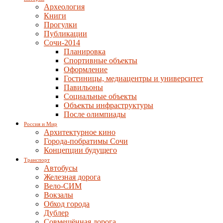
Археология
Книги
Прогулки
Публикации
Сочи-2014
Планировка
Спортивные объекты
Оформление
Гостиницы, медиацентры и университет
Павильоны
Социальные объекты
Объекты инфраструктуры
После олимпиады
Россия и Мир
Архитектурное кино
Города-побратимы Сочи
Концепции будущего
Транспорт
Автобусы
Железная дорога
Вело-СИМ
Вокзалы
Обход города
Дублер
Совмещённая дорога