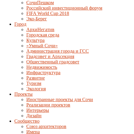
СочиПешком
Российский инвестиционный форум
FIFA World Cup 2018
Эко-Берег
Город
АрхиНегатив
Городская среда
Культура
«Умный Сочи»
Администрация города и ГСС
Градсовет и Архсекция
Общественный градсовет
Недвижимость
Инфраструктура
Развитие
Туризм
Экология
Проекты
Иностранные проекты для Сочи
Реализации проектов
Интерьеры
Дизайн
Сообщество
Союз архитекторов
Имена