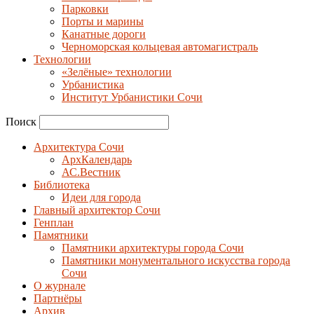
Парковки
Порты и марины
Канатные дороги
Черноморская кольцевая автомагистраль
Технологии
«Зелёные» технологии
Урбанистика
Институт Урбанистики Сочи
Поиск
Архитектура Сочи
АрхКалендарь
АС.Вестник
Библиотека
Идеи для города
Главный архитектор Сочи
Генплан
Памятники
Памятники архитектуры города Сочи
Памятники монументального искусства города
Сочи
О журнале
Партнёры
Архив