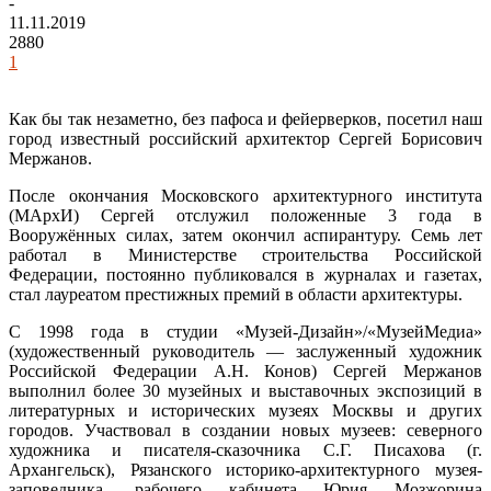
-
11.11.2019
2880
1
Как бы так незаметно, без пафоса и фейерверков, посетил наш
город известный российский архитектор Сергей Борисович
Мержанов.
После окончания Московского архитектурного института
(МАрхИ) Сергей отслужил положенные 3 года в
Вооружённых силах, затем окончил аспирантуру. Семь лет
работал в Министерстве строительства Российской
Федерации, постоянно публиковался в журналах и газетах,
стал лауреатом престижных премий в области архитектуры.
С 1998 года в студии «Музей-Дизайн»/«МузейМедиа»
(художественный руководитель — заслуженный художник
Российской Федерации А.Н. Конов) Сергей Мержанов
выполнил более 30 музейных и выставочных экспозиций в
литературных и исторических музеях Москвы и других
городов. Участвовал в создании новых музеев: северного
художника и писателя-сказочника С.Г. Писахова (г.
Архангельск), Рязанского историко-архитектурного музея-
заповедника, рабочего кабинета Юрия Мозжорина