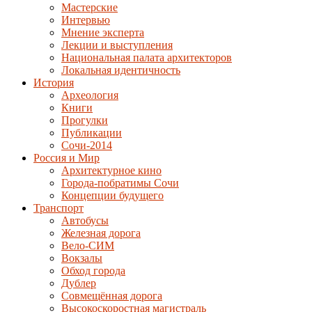
Мастерские
Интервью
Мнение эксперта
Лекции и выступления
Национальная палата архитекторов
Локальная идентичность
История
Археология
Книги
Прогулки
Публикации
Сочи-2014
Россия и Мир
Архитектурное кино
Города-побратимы Сочи
Концепции будущего
Транспорт
Автобусы
Железная дорога
Вело-СИМ
Вокзалы
Обход города
Дублер
Совмещённая дорога
Высокоскоростная магистраль