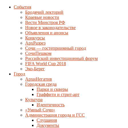
События
Бродячий лекторий
Краевые новости
Вести Минстроя РФ
Новое в законодательстве
Объявления и анонсы
Конкурсы
АрхРазрез
Сочи — гостеприимный город
СочиПешком
Российский инвестиционный форум
FIFA World Cup 2018
Эко-Берег
Город
АрхиНегатив
Городская среда
Парки и скверы
Граффити и стрит-арт
Культура
Идентичность
«Умный Сочи»
Администрация города и ГСС
Слушания
Документы