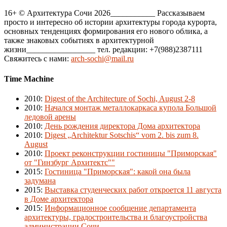
16+ © Архитектура Сочи 2026___________ Рассказываем
просто и интересно об истории архитектуры города курорта,
основных тенденциях формирования его нового облика, а
также знаковых событиях в архитектурной
жизни_________________ тел. редакции: +7(988)2387111
Свяжитесь с нами:
arch-sochi@mail.ru
Time Machine
2010
:
Digest of the Architecture of Sochi, August 2-8
2010
:
Начался монтаж металлокаркаса купола Большой
ледовой арены
2010
:
День рождения директора Дома архитектора
2010
:
Digest „Architektur Sotschis“ vom 2. bis zum 8.
August
2010
:
Проект реконструкции гостиницы "Приморская"
от "Гинзбург Архитектс""
2015
:
Гостиница "Приморская": какой она была
задумана
2015
:
Выставка студенческих работ откроется 11 августа
в Доме архитектора
2015
:
Информационное сообщение департамента
архитектуры, градостроительства и благоустройства
администрации Сочи