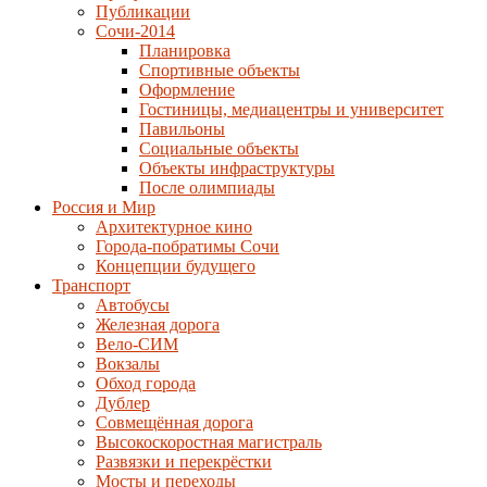
Публикации
Сочи-2014
Планировка
Спортивные объекты
Оформление
Гостиницы, медиацентры и университет
Павильоны
Социальные объекты
Объекты инфраструктуры
После олимпиады
Россия и Мир
Архитектурное кино
Города-побратимы Сочи
Концепции будущего
Транспорт
Автобусы
Железная дорога
Вело-СИМ
Вокзалы
Обход города
Дублер
Совмещённая дорога
Высокоскоростная магистраль
Развязки и перекрёстки
Мосты и переходы