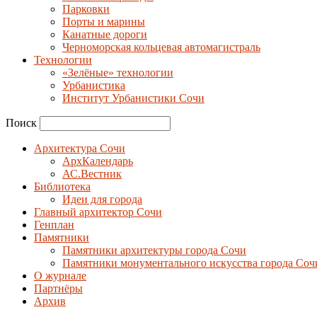
Парковки
Порты и марины
Канатные дороги
Черноморская кольцевая автомагистраль
Технологии
«Зелёные» технологии
Урбанистика
Институт Урбанистики Сочи
Поиск
Архитектура Сочи
АрхКалендарь
АС.Вестник
Библиотека
Идеи для города
Главный архитектор Сочи
Генплан
Памятники
Памятники архитектуры города Сочи
Памятники монументального искусства города Соч
О журнале
Партнёры
Архив