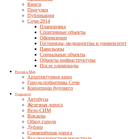
Книги
Прогулки
Публикации
Сочи-2014
Планировка
Спортивные объекты
Оформление
Гостиницы, медиацентры и университет
Павильоны
Социальные объекты
Объекты инфраструктуры
После олимпиады
Россия и Мир
Архитектурное кино
Города-побратимы Сочи
Концепции будущего
Транспорт
Автобусы
Железная дорога
Вело-СИМ
Вокзалы
Обход города
Дублер
Совмещённая дорога
Высокоскоростная магистраль