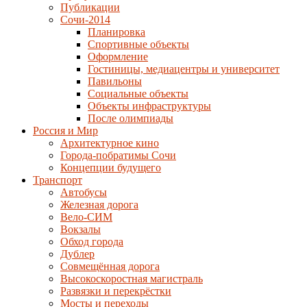
Публикации
Сочи-2014
Планировка
Спортивные объекты
Оформление
Гостиницы, медиацентры и университет
Павильоны
Социальные объекты
Объекты инфраструктуры
После олимпиады
Россия и Мир
Архитектурное кино
Города-побратимы Сочи
Концепции будущего
Транспорт
Автобусы
Железная дорога
Вело-СИМ
Вокзалы
Обход города
Дублер
Совмещённая дорога
Высокоскоростная магистраль
Развязки и перекрёстки
Мосты и переходы