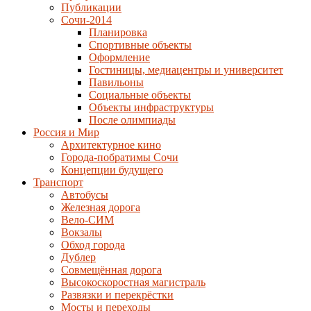
Публикации
Сочи-2014
Планировка
Спортивные объекты
Оформление
Гостиницы, медиацентры и университет
Павильоны
Социальные объекты
Объекты инфраструктуры
После олимпиады
Россия и Мир
Архитектурное кино
Города-побратимы Сочи
Концепции будущего
Транспорт
Автобусы
Железная дорога
Вело-СИМ
Вокзалы
Обход города
Дублер
Совмещённая дорога
Высокоскоростная магистраль
Развязки и перекрёстки
Мосты и переходы