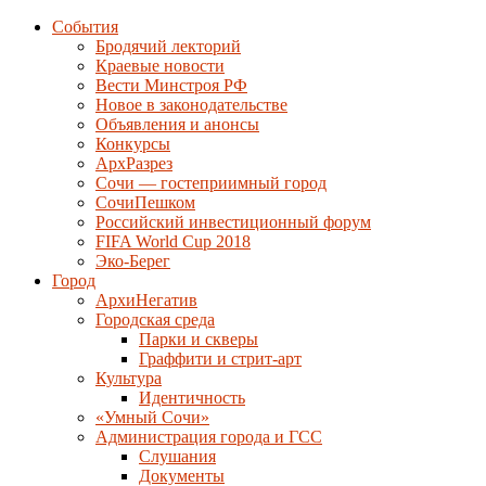
События
Бродячий лекторий
Краевые новости
Вести Минстроя РФ
Новое в законодательстве
Объявления и анонсы
Конкурсы
АрхРазрез
Сочи — гостеприимный город
СочиПешком
Российский инвестиционный форум
FIFA World Cup 2018
Эко-Берег
Город
АрхиНегатив
Городская среда
Парки и скверы
Граффити и стрит-арт
Культура
Идентичность
«Умный Сочи»
Администрация города и ГСС
Слушания
Документы