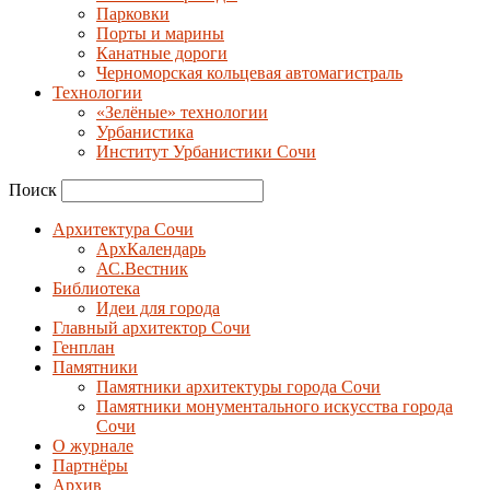
Парковки
Порты и марины
Канатные дороги
Черноморская кольцевая автомагистраль
Технологии
«Зелёные» технологии
Урбанистика
Институт Урбанистики Сочи
Поиск
Архитектура Сочи
АрхКалендарь
АС.Вестник
Библиотека
Идеи для города
Главный архитектор Сочи
Генплан
Памятники
Памятники архитектуры города Сочи
Памятники монументального искусства города
Сочи
О журнале
Партнёры
Архив