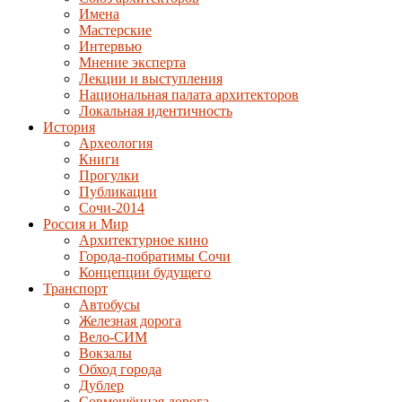
Имена
Мастерские
Интервью
Мнение эксперта
Лекции и выступления
Национальная палата архитекторов
Локальная идентичность
История
Археология
Книги
Прогулки
Публикации
Сочи-2014
Россия и Мир
Архитектурное кино
Города-побратимы Сочи
Концепции будущего
Транспорт
Автобусы
Железная дорога
Вело-СИМ
Вокзалы
Обход города
Дублер
Совмещённая дорога