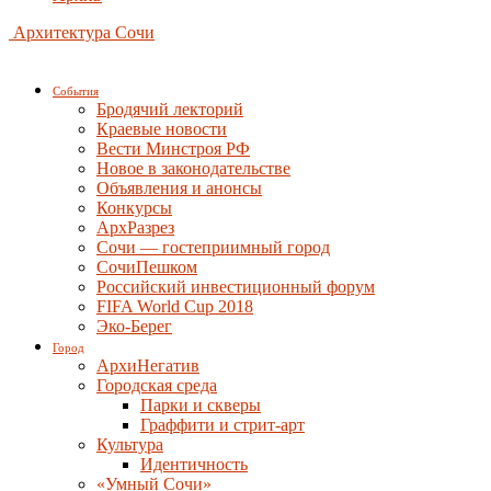
Архитектура Сочи
События
Бродячий лекторий
Краевые новости
Вести Минстроя РФ
Новое в законодательстве
Объявления и анонсы
Конкурсы
АрхРазрез
Сочи — гостеприимный город
СочиПешком
Российский инвестиционный форум
FIFA World Cup 2018
Эко-Берег
Город
АрхиНегатив
Городская среда
Парки и скверы
Граффити и стрит-арт
Культура
Идентичность
«Умный Сочи»