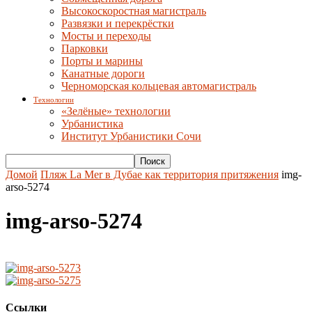
Высокоскоростная магистраль
Развязки и перекрёстки
Мосты и переходы
Парковки
Порты и марины
Канатные дороги
Черноморская кольцевая автомагистраль
Технологии
«Зелёные» технологии
Урбанистика
Институт Урбанистики Сочи
Домой
Пляж La Mer в Дубае как территория притяжения
img-
arso-5274
img-arso-5274
Ссылки