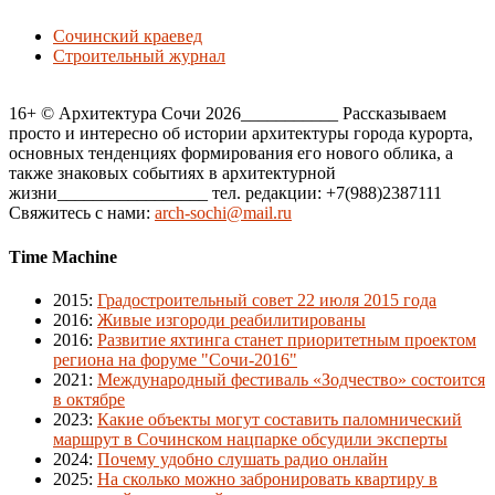
Сочинский краевед
Строительный журнал
16+ © Архитектура Сочи 2026___________ Рассказываем
просто и интересно об истории архитектуры города курорта,
основных тенденциях формирования его нового облика, а
также знаковых событиях в архитектурной
жизни_________________ тел. редакции: +7(988)2387111
Свяжитесь с нами:
arch-sochi@mail.ru
Time Machine
2015
:
Градостроительный совет 22 июля 2015 года
2016
:
Живые изгороди реабилитированы
2016
:
Развитие яхтинга станет приоритетным проектом
региона на форуме "Сочи-2016"
2021
:
Международный фестиваль «Зодчество» состоится
в октябре
2023
:
Какие объекты могут составить паломнический
маршрут в Сочинском нацпарке обсудили эксперты
2024
:
Почему удобно слушать радио онлайн
2025
:
На сколько можно забронировать квартиру в