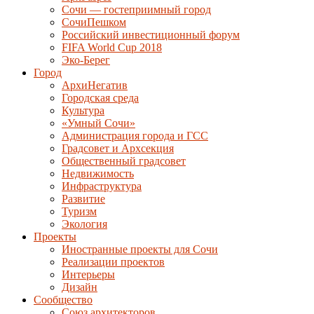
Сочи — гостеприимный город
СочиПешком
Российский инвестиционный форум
FIFA World Cup 2018
Эко-Берег
Город
АрхиНегатив
Городская среда
Культура
«Умный Сочи»
Администрация города и ГСС
Градсовет и Архсекция
Общественный градсовет
Недвижимость
Инфраструктура
Развитие
Туризм
Экология
Проекты
Иностранные проекты для Сочи
Реализации проектов
Интерьеры
Дизайн
Сообщество
Союз архитекторов