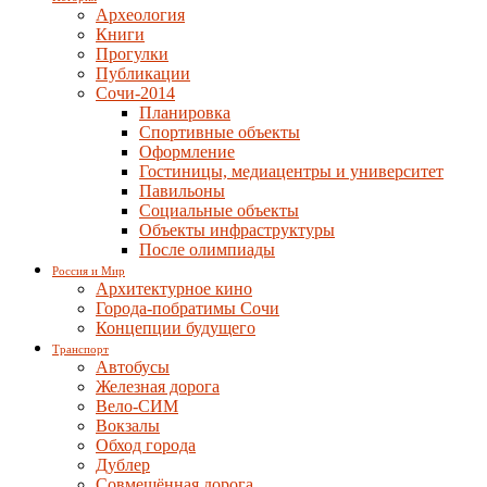
Археология
Книги
Прогулки
Публикации
Сочи-2014
Планировка
Спортивные объекты
Оформление
Гостиницы, медиацентры и университет
Павильоны
Социальные объекты
Объекты инфраструктуры
После олимпиады
Россия и Мир
Архитектурное кино
Города-побратимы Сочи
Концепции будущего
Транспорт
Автобусы
Железная дорога
Вело-СИМ
Вокзалы
Обход города
Дублер
Совмещённая дорога