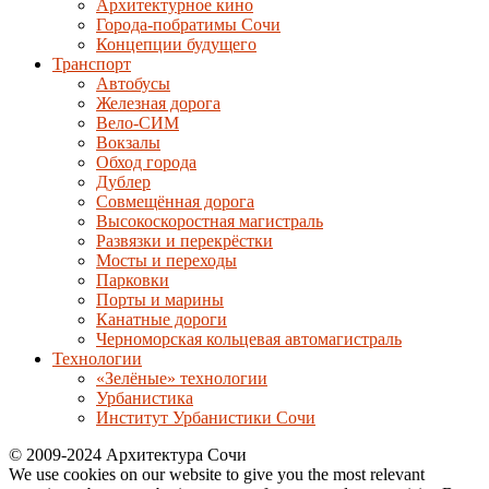
Архитектурное кино
Города-побратимы Сочи
Концепции будущего
Транспорт
Автобусы
Железная дорога
Вело-СИМ
Вокзалы
Обход города
Дублер
Совмещённая дорога
Высокоскоростная магистраль
Развязки и перекрёстки
Мосты и переходы
Парковки
Порты и марины
Канатные дороги
Черноморская кольцевая автомагистраль
Технологии
«Зелёные» технологии
Урбанистика
Институт Урбанистики Сочи
© 2009-2024 Архитектура Сочи
We use cookies on our website to give you the most relevant