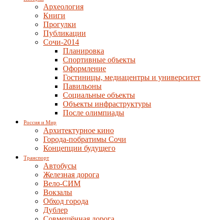
Археология
Книги
Прогулки
Публикации
Сочи-2014
Планировка
Спортивные объекты
Оформление
Гостиницы, медиацентры и университет
Павильоны
Социальные объекты
Объекты инфраструктуры
После олимпиады
Россия и Мир
Архитектурное кино
Города-побратимы Сочи
Концепции будущего
Транспорт
Автобусы
Железная дорога
Вело-СИМ
Вокзалы
Обход города
Дублер
Совмещённая дорога