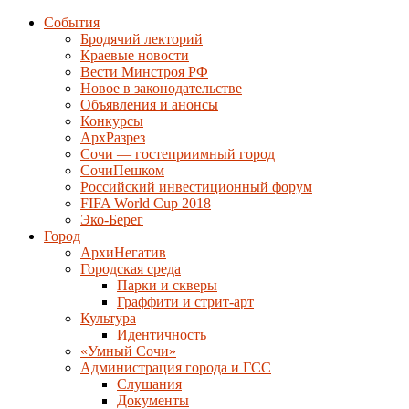
События
Бродячий лекторий
Краевые новости
Вести Минстроя РФ
Новое в законодательстве
Объявления и анонсы
Конкурсы
АрхРазрез
Сочи — гостеприимный город
СочиПешком
Российский инвестиционный форум
FIFA World Cup 2018
Эко-Берег
Город
АрхиНегатив
Городская среда
Парки и скверы
Граффити и стрит-арт
Культура
Идентичность
«Умный Сочи»
Администрация города и ГСС
Слушания
Документы