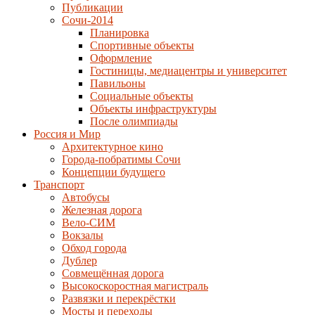
Публикации
Сочи-2014
Планировка
Спортивные объекты
Оформление
Гостиницы, медиацентры и университет
Павильоны
Социальные объекты
Объекты инфраструктуры
После олимпиады
Россия и Мир
Архитектурное кино
Города-побратимы Сочи
Концепции будущего
Транспорт
Автобусы
Железная дорога
Вело-СИМ
Вокзалы
Обход города
Дублер
Совмещённая дорога
Высокоскоростная магистраль
Развязки и перекрёстки
Мосты и переходы