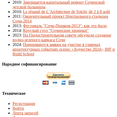
2010
:
Завершается капитальный ремонт Сочинской
детской больницы
2010
:
Le résumé de L’Architecture de Sotchi, de 2 à 8 août
2011
:
Окончательный проект Центрального стадиона
Сочи-2014
2013
:
Фестиваль "Сочи-Пешком-2013": как это было
2014
:
Круглый стол "Сочинские хроники"
2023
:
На Градостроительном совете обсудили создание
водно-зеленого каркаса Сочи
2024
:
Принимаются заявки на участие в главных
архитектурных событиях осени: «Зодчестве 2024», BIF и
Build School
Народное софинансирование
Техническое
Регистрация
Войти
Лента записей