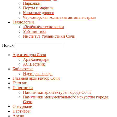
Парковки
Порты и марины
Канатные дороги
Черноморская кольцевая автомагистраль
Технологии
«Зелёные» технологии
Урбанистика
Институт Урбанистики Сочи
Поиск
Архитектура Сочи
АрхКалендарь
АС.Вестник
Библиотека
Идеи для города
Главный архитектор Сочи
Генплан
Памятники
Памятники архитектуры города Сочи
Памятники монументального искусства города
Сочи
О журнале
Партнёры
Архив