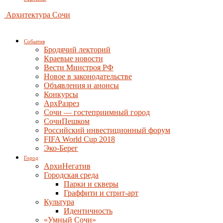
Архитектура Сочи
События
Бродячий лекторий
Краевые новости
Вести Минстроя РФ
Новое в законодательстве
Объявления и анонсы
Конкурсы
АрхРазрез
Сочи — гостеприимный город
СочиПешком
Российский инвестиционный форум
FIFA World Cup 2018
Эко-Берег
Город
АрхиНегатив
Городская среда
Парки и скверы
Граффити и стрит-арт
Культура
Идентичность
«Умный Сочи»