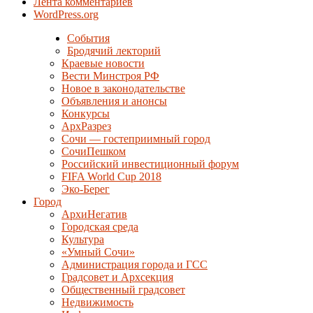
Лента комментариев
WordPress.org
События
Бродячий лекторий
Краевые новости
Вести Минстроя РФ
Новое в законодательстве
Объявления и анонсы
Конкурсы
АрхРазрез
Сочи — гостеприимный город
СочиПешком
Российский инвестиционный форум
FIFA World Cup 2018
Эко-Берег
Город
АрхиНегатив
Городская среда
Культура
«Умный Сочи»
Администрация города и ГСС
Градсовет и Архсекция
Общественный градсовет
Недвижимость