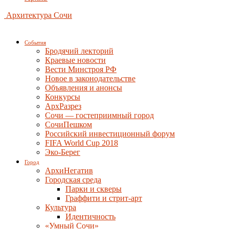
Архитектура Сочи
События
Бродячий лекторий
Краевые новости
Вести Минстроя РФ
Новое в законодательстве
Объявления и анонсы
Конкурсы
АрхРазрез
Сочи — гостеприимный город
СочиПешком
Российский инвестиционный форум
FIFA World Cup 2018
Эко-Берег
Город
АрхиНегатив
Городская среда
Парки и скверы
Граффити и стрит-арт
Культура
Идентичность
«Умный Сочи»