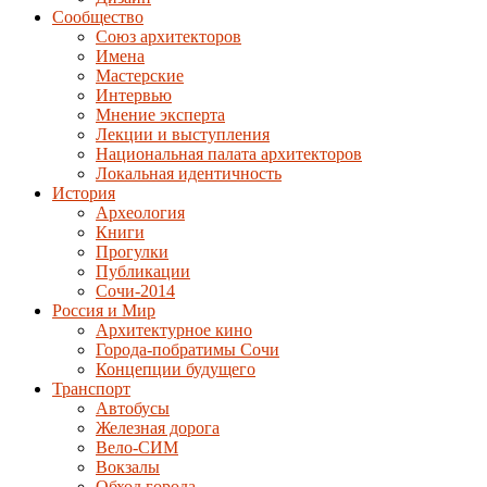
Сообщество
Союз архитекторов
Имена
Мастерские
Интервью
Мнение эксперта
Лекции и выступления
Национальная палата архитекторов
Локальная идентичность
История
Археология
Книги
Прогулки
Публикации
Сочи-2014
Россия и Мир
Архитектурное кино
Города-побратимы Сочи
Концепции будущего
Транспорт
Автобусы
Железная дорога
Вело-СИМ
Вокзалы
Обход города