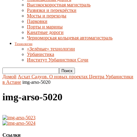
Высокоскоростная магистраль
Развязки и перекрёстки
Мосты и переходы
Парковки
Порты и марины
Канатные дороги
Черноморская кольцевая автомагистраль
Технологии
«Зелёные» технологии
Урбанистика
Институт Урбанистики Сочи
Домой
Асхат Садуов. О новых проектах Центра Урбанистики
в Астане
img-arso-5020
img-arso-5020
Ссылки