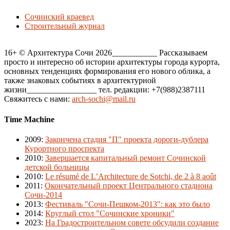
Сочинский краевед
Строительный журнал
16+ © Архитектура Сочи 2026___________ Рассказываем
просто и интересно об истории архитектуры города курорта,
основных тенденциях формирования его нового облика, а
также знаковых событиях в архитектурной
жизни_________________ тел. редакции: +7(988)2387111
Свяжитесь с нами:
arch-sochi@mail.ru
Time Machine
2009
:
Закончена стадия "П" проекта дороги-дублера
Курортного проспекта
2010
:
Завершается капитальный ремонт Сочинской
детской больницы
2010
:
Le résumé de L’Architecture de Sotchi, de 2 à 8 août
2011
:
Окончательный проект Центрального стадиона
Сочи-2014
2013
:
Фестиваль "Сочи-Пешком-2013": как это было
2014
:
Круглый стол "Сочинские хроники"
2023
:
На Градостроительном совете обсудили создание