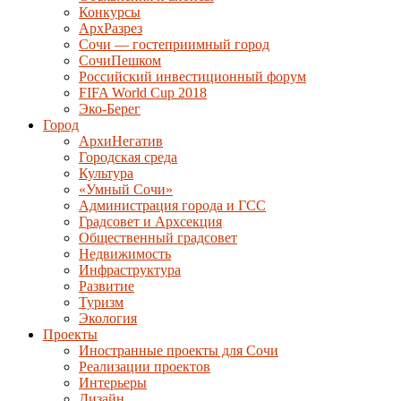
Конкурсы
АрхРазрез
Сочи — гостеприимный город
СочиПешком
Российский инвестиционный форум
FIFA World Cup 2018
Эко-Берег
Город
АрхиНегатив
Городская среда
Культура
«Умный Сочи»
Администрация города и ГСС
Градсовет и Архсекция
Общественный градсовет
Недвижимость
Инфраструктура
Развитие
Туризм
Экология
Проекты
Иностранные проекты для Сочи
Реализации проектов
Интерьеры
Дизайн