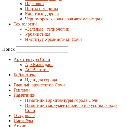
Парковки
Порты и марины
Канатные дороги
Черноморская кольцевая автомагистраль
Технологии
«Зелёные» технологии
Урбанистика
Институт Урбанистики Сочи
Поиск
Архитектура Сочи
АрхКалендарь
АС.Вестник
Библиотека
Идеи для города
Главный архитектор Сочи
Генплан
Памятники
Памятники архитектуры города Сочи
Памятники монументального искусства города
Сочи
О журнале
Партнёры
Архив