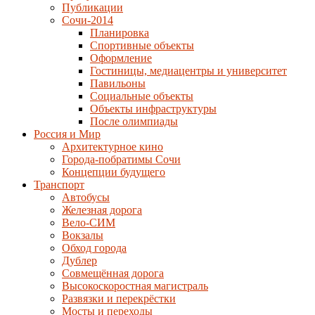
Публикации
Сочи-2014
Планировка
Спортивные объекты
Оформление
Гостиницы, медиацентры и университет
Павильоны
Социальные объекты
Объекты инфраструктуры
После олимпиады
Россия и Мир
Архитектурное кино
Города-побратимы Сочи
Концепции будущего
Транспорт
Автобусы
Железная дорога
Вело-СИМ
Вокзалы
Обход города
Дублер
Совмещённая дорога
Высокоскоростная магистраль
Развязки и перекрёстки
Мосты и переходы