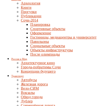
Археология
Книги
Прогулки
Публикации
Сочи-2014
Планировка
Спортивные объекты
Оформление
Гостиницы, медиацентры и университет
Павильоны
Социальные объекты
Объекты инфраструктуры
После олимпиады
Россия и Мир
Архитектурное кино
Города-побратимы Сочи
Концепции будущего
Транспорт
Автобусы
Железная дорога
Вело-СИМ
Вокзалы
Обход города
Дублер
Совмещённая дорога