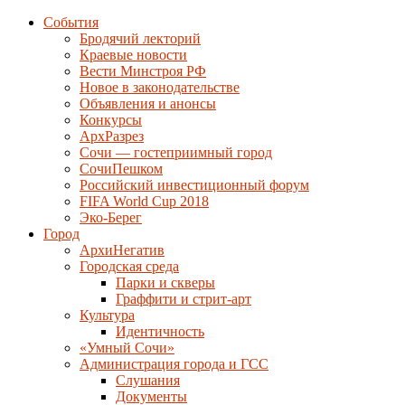
События
Бродячий лекторий
Краевые новости
Вести Минстроя РФ
Новое в законодательстве
Объявления и анонсы
Конкурсы
АрхРазрез
Сочи — гостеприимный город
СочиПешком
Российский инвестиционный форум
FIFA World Cup 2018
Эко-Берег
Город
АрхиНегатив
Городская среда
Парки и скверы
Граффити и стрит-арт
Культура
Идентичность
«Умный Сочи»
Администрация города и ГСС
Слушания
Документы