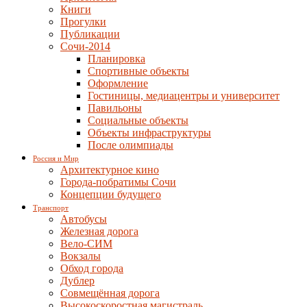
Книги
Прогулки
Публикации
Сочи-2014
Планировка
Спортивные объекты
Оформление
Гостиницы, медиацентры и университет
Павильоны
Социальные объекты
Объекты инфраструктуры
После олимпиады
Россия и Мир
Архитектурное кино
Города-побратимы Сочи
Концепции будущего
Транспорт
Автобусы
Железная дорога
Вело-СИМ
Вокзалы
Обход города
Дублер
Совмещённая дорога
Высокоскоростная магистраль