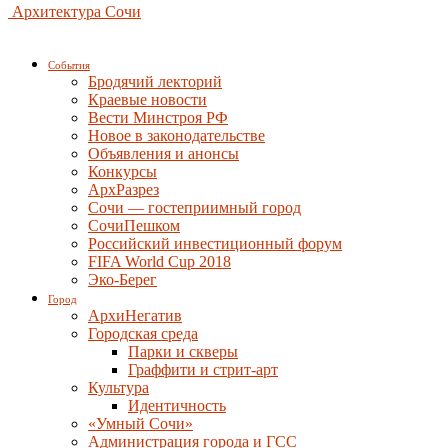
Архитектура Сочи
События
Бродячий лекторий
Краевые новости
Вести Минстроя РФ
Новое в законодательстве
Объявления и анонсы
Конкурсы
АрхРазрез
Сочи — гостеприимный город
СочиПешком
Российский инвестиционный форум
FIFA World Cup 2018
Эко-Берег
Город
АрхиНегатив
Городская среда
Парки и скверы
Граффити и стрит-арт
Культура
Идентичность
«Умный Сочи»
Администрация города и ГСС