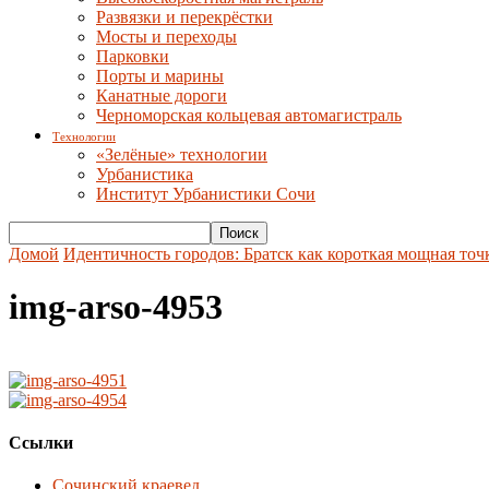
Развязки и перекрёстки
Мосты и переходы
Парковки
Порты и марины
Канатные дороги
Черноморская кольцевая автомагистраль
Технологии
«Зелёные» технологии
Урбанистика
Институт Урбанистики Сочи
Домой
Идентичность городов: Братск как короткая мощная точ
img-arso-4953
Ссылки
Сочинский краевед