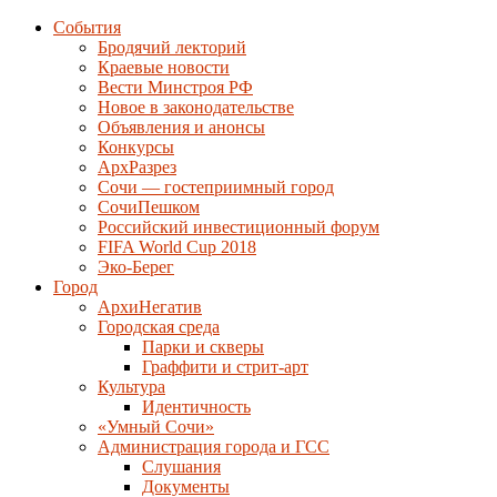
События
Бродячий лекторий
Краевые новости
Вести Минстроя РФ
Новое в законодательстве
Объявления и анонсы
Конкурсы
АрхРазрез
Сочи — гостеприимный город
СочиПешком
Российский инвестиционный форум
FIFA World Cup 2018
Эко-Берег
Город
АрхиНегатив
Городская среда
Парки и скверы
Граффити и стрит-арт
Культура
Идентичность
«Умный Сочи»
Администрация города и ГСС
Слушания
Документы