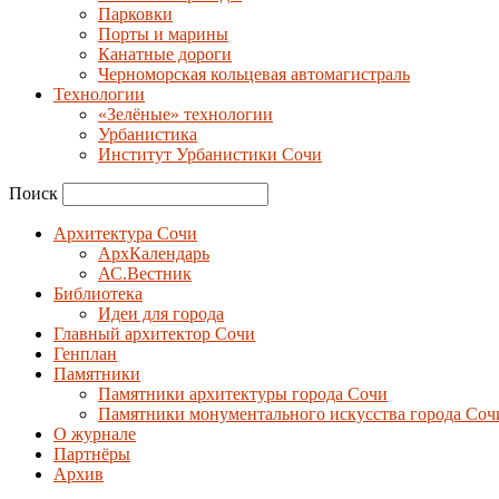
Парковки
Порты и марины
Канатные дороги
Черноморская кольцевая автомагистраль
Технологии
«Зелёные» технологии
Урбанистика
Институт Урбанистики Сочи
Поиск
Архитектура Сочи
АрхКалендарь
АС.Вестник
Библиотека
Идеи для города
Главный архитектор Сочи
Генплан
Памятники
Памятники архитектуры города Сочи
Памятники монументального искусства города Соч
О журнале
Партнёры
Архив