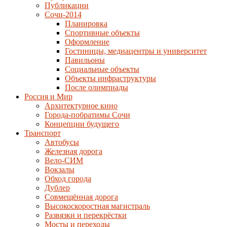
Публикации
Сочи-2014
Планировка
Спортивные объекты
Оформление
Гостиницы, медиацентры и университет
Павильоны
Социальные объекты
Объекты инфраструктуры
После олимпиады
Россия и Мир
Архитектурное кино
Города-побратимы Сочи
Концепции будущего
Транспорт
Автобусы
Железная дорога
Вело-СИМ
Вокзалы
Обход города
Дублер
Совмещённая дорога
Высокоскоростная магистраль
Развязки и перекрёстки
Мосты и переходы