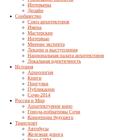
Интерьеры
Дизайн
Сообщество
Союз архитекторов
Имена
Мастерские
Интервью
Мнение эксперта
Лекции и выступления
Национальная палата архитекторов
Локальная идентичность
История
Археология
Книги
Прогулки
Публикации
Сочи-2014
Россия и Мир
Архитектурное кино
Города-побратимы Сочи
Концепции будущего
Транспорт
Автобусы
Железная дорога
Вело-СИМ