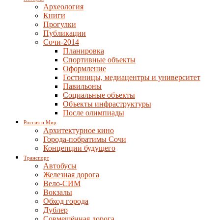
Археология
Книги
Прогулки
Публикации
Сочи-2014
Планировка
Спортивные объекты
Оформление
Гостиницы, медиацентры и университет
Павильоны
Социальные объекты
Объекты инфраструктуры
После олимпиады
Россия и Мир
Архитектурное кино
Города-побратимы Сочи
Концепции будущего
Транспорт
Автобусы
Железная дорога
Вело-СИМ
Вокзалы
Обход города
Дублер
Совмещённая дорога