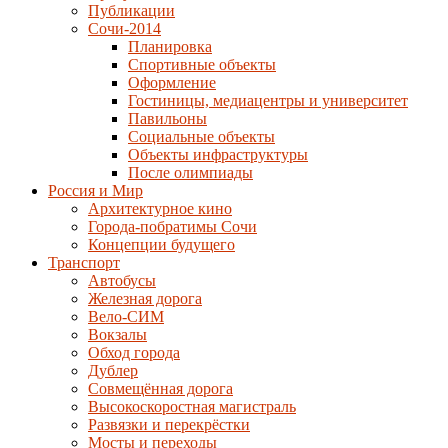
Публикации
Сочи-2014
Планировка
Спортивные объекты
Оформление
Гостиницы, медиацентры и университет
Павильоны
Социальные объекты
Объекты инфраструктуры
После олимпиады
Россия и Мир
Архитектурное кино
Города-побратимы Сочи
Концепции будущего
Транспорт
Автобусы
Железная дорога
Вело-СИМ
Вокзалы
Обход города
Дублер
Совмещённая дорога
Высокоскоростная магистраль
Развязки и перекрёстки
Мосты и переходы