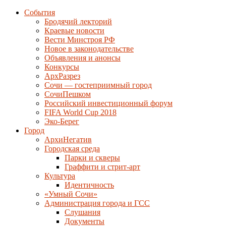
События
Бродячий лекторий
Краевые новости
Вести Минстроя РФ
Новое в законодательстве
Объявления и анонсы
Конкурсы
АрхРазрез
Сочи — гостеприимный город
СочиПешком
Российский инвестиционный форум
FIFA World Cup 2018
Эко-Берег
Город
АрхиНегатив
Городская среда
Парки и скверы
Граффити и стрит-арт
Культура
Идентичность
«Умный Сочи»
Администрация города и ГСС
Слушания
Документы