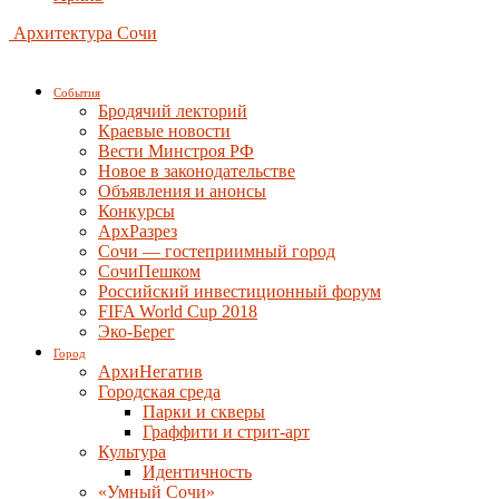
Архитектура Сочи
События
Бродячий лекторий
Краевые новости
Вести Минстроя РФ
Новое в законодательстве
Объявления и анонсы
Конкурсы
АрхРазрез
Сочи — гостеприимный город
СочиПешком
Российский инвестиционный форум
FIFA World Cup 2018
Эко-Берег
Город
АрхиНегатив
Городская среда
Парки и скверы
Граффити и стрит-арт
Культура
Идентичность
«Умный Сочи»