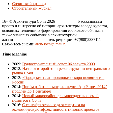
Сочинский краевед
Строительный журнал
16+ © Архитектура Сочи 2026___________ Рассказываем
просто и интересно об истории архитектуры города курорта,
основных тенденциях формирования его нового облика, а
также знаковых событиях в архитектурной
жизни_________________ тел. редакции: +7(988)2387111
Свяжитесь с нами:
arch-sochi@mail.ru
Time Machine
2009
:
Градостроительный совет 06 августа 2009
2012
:
Начался второй этап реконструкции центрального
рынка Сочи
2012
:
«Городские планировщики» скоро появятся и в
России
2014
:
Приём работ на смотр-конкурс "АрхРазрез 2014"
продлён до 1 сентября
2014
:
Новый микрорайон для многодетных семей
появится в Сочи
2016
:
С сентября этого года экспертиза на
экономическую эффективность типовых проектов