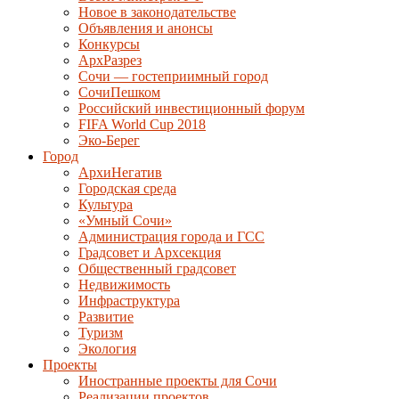
Новое в законодательстве
Объявления и анонсы
Конкурсы
АрхРазрез
Сочи — гостеприимный город
СочиПешком
Российский инвестиционный форум
FIFA World Cup 2018
Эко-Берег
Город
АрхиНегатив
Городская среда
Культура
«Умный Сочи»
Администрация города и ГСС
Градсовет и Архсекция
Общественный градсовет
Недвижимость
Инфраструктура
Развитие
Туризм
Экология
Проекты
Иностранные проекты для Сочи
Реализации проектов