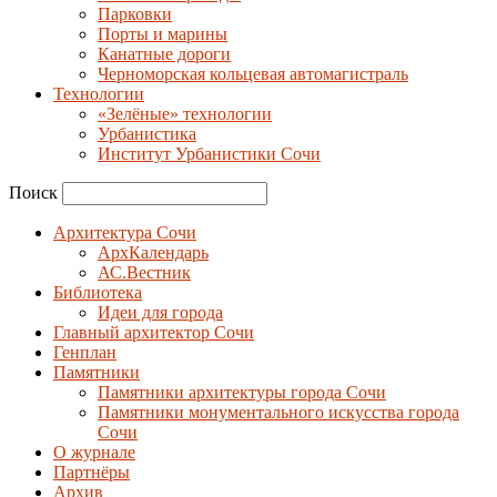
Парковки
Порты и марины
Канатные дороги
Черноморская кольцевая автомагистраль
Технологии
«Зелёные» технологии
Урбанистика
Институт Урбанистики Сочи
Поиск
Архитектура Сочи
АрхКалендарь
АС.Вестник
Библиотека
Идеи для города
Главный архитектор Сочи
Генплан
Памятники
Памятники архитектуры города Сочи
Памятники монументального искусства города
Сочи
О журнале
Партнёры
Архив