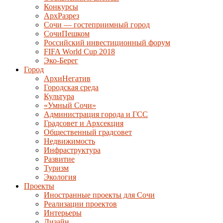
Конкурсы
АрхРазрез
Сочи — гостеприимный город
СочиПешком
Российский инвестиционный форум
FIFA World Cup 2018
Эко-Берег
Город
АрхиНегатив
Городская среда
Культура
«Умный Сочи»
Администрация города и ГСС
Градсовет и Архсекция
Общественный градсовет
Недвижимость
Инфраструктура
Развитие
Туризм
Экология
Проекты
Иностранные проекты для Сочи
Реализации проектов
Интерьеры
Дизайн