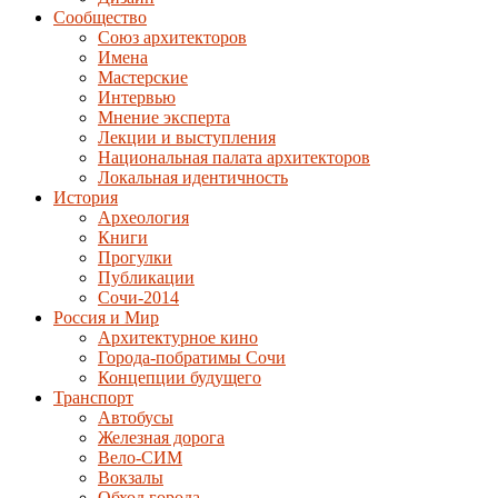
Сообщество
Союз архитекторов
Имена
Мастерские
Интервью
Мнение эксперта
Лекции и выступления
Национальная палата архитекторов
Локальная идентичность
История
Археология
Книги
Прогулки
Публикации
Сочи-2014
Россия и Мир
Архитектурное кино
Города-побратимы Сочи
Концепции будущего
Транспорт
Автобусы
Железная дорога
Вело-СИМ
Вокзалы
Обход города