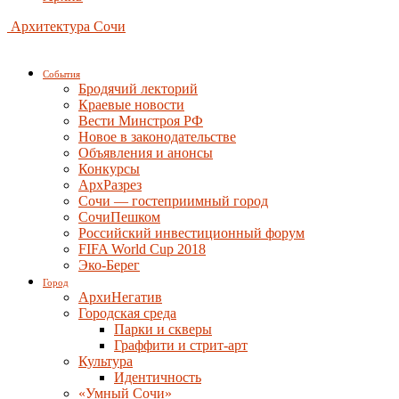
Архитектура Сочи
События
Бродячий лекторий
Краевые новости
Вести Минстроя РФ
Новое в законодательстве
Объявления и анонсы
Конкурсы
АрхРазрез
Сочи — гостеприимный город
СочиПешком
Российский инвестиционный форум
FIFA World Cup 2018
Эко-Берег
Город
АрхиНегатив
Городская среда
Парки и скверы
Граффити и стрит-арт
Культура
Идентичность
«Умный Сочи»