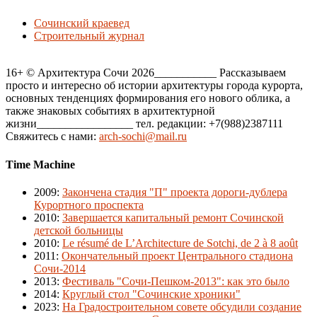
Сочинский краевед
Строительный журнал
16+ © Архитектура Сочи 2026___________ Рассказываем
просто и интересно об истории архитектуры города курорта,
основных тенденциях формирования его нового облика, а
также знаковых событиях в архитектурной
жизни_________________ тел. редакции: +7(988)2387111
Свяжитесь с нами:
arch-sochi@mail.ru
Time Machine
2009
:
Закончена стадия "П" проекта дороги-дублера
Курортного проспекта
2010
:
Завершается капитальный ремонт Сочинской
детской больницы
2010
:
Le résumé de L’Architecture de Sotchi, de 2 à 8 août
2011
:
Окончательный проект Центрального стадиона
Сочи-2014
2013
:
Фестиваль "Сочи-Пешком-2013": как это было
2014
:
Круглый стол "Сочинские хроники"
2023
:
На Градостроительном совете обсудили создание