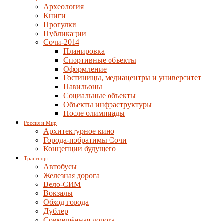
Археология
Книги
Прогулки
Публикации
Сочи-2014
Планировка
Спортивные объекты
Оформление
Гостиницы, медиацентры и университет
Павильоны
Социальные объекты
Объекты инфраструктуры
После олимпиады
Россия и Мир
Архитектурное кино
Города-побратимы Сочи
Концепции будущего
Транспорт
Автобусы
Железная дорога
Вело-СИМ
Вокзалы
Обход города
Дублер
Совмещённая дорога