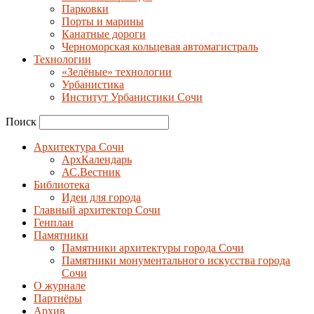
Парковки
Порты и марины
Канатные дороги
Черноморская кольцевая автомагистраль
Технологии
«Зелёные» технологии
Урбанистика
Институт Урбанистики Сочи
Поиск
Архитектура Сочи
АрхКалендарь
АС.Вестник
Библиотека
Идеи для города
Главный архитектор Сочи
Генплан
Памятники
Памятники архитектуры города Сочи
Памятники монументального искусства города
Сочи
О журнале
Партнёры
Архив