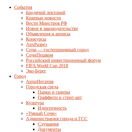
События
Бродячий лекторий
Краевые новости
Вести Минстроя РФ
Новое в законодательстве
Объявления и анонсы
Конкурсы
АрхРазрез
Сочи — гостеприимный город
СочиПешком
Российский инвестиционный форум
FIFA World Cup 2018
Эко-Берег
Город
АрхиНегатив
Городская среда
Парки и скверы
Граффити и стрит-арт
Культура
Идентичность
«Умный Сочи»
Администрация города и ГСС
Слушания
Документы