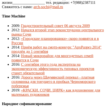
жизни_________________ тел. редакции: +7(988)2387111
Свяжитесь с нами:
arch-sochi@mail.ru
Time Machine
2009
:
Градостроительный совет 06 августа 2009
2012
:
Начался второй этап реконструкции центрального
рынка Сочи
2012
:
«Городские планировщики» скоро появятся и в
России
2014
:
Приём работ на смотр-конкурс "АрхРазрез 2014"
продлён до 1 сентября
2014
:
Новый микрорайон для многодетных семей
появится в Сочи
2016
:
С сентября этого года экспертиза на
экономическую эффективность типовых проектов
станет обязательной
2016
:
Дорога через Шаумянский перевал - платная
соломинка для тонущего в пробках Черноморского
побережья
2019
:
«КРАСКИ. СОЧИ. ЦИРК» как вдохновение для
маленьких художников
Народное софинансирование