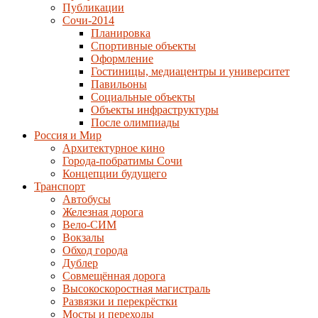
Публикации
Сочи-2014
Планировка
Спортивные объекты
Оформление
Гостиницы, медиацентры и университет
Павильоны
Социальные объекты
Объекты инфраструктуры
После олимпиады
Россия и Мир
Архитектурное кино
Города-побратимы Сочи
Концепции будущего
Транспорт
Автобусы
Железная дорога
Вело-СИМ
Вокзалы
Обход города
Дублер
Совмещённая дорога
Высокоскоростная магистраль
Развязки и перекрёстки
Мосты и переходы