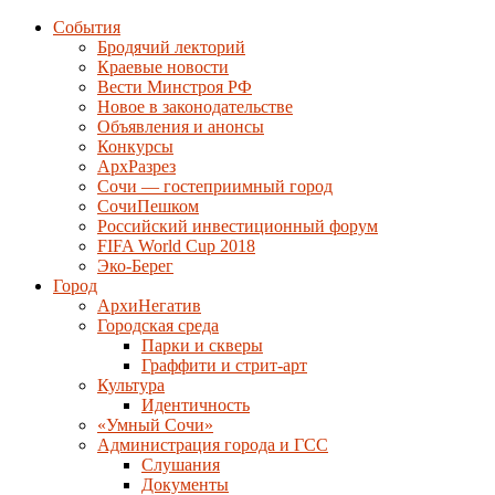
События
Бродячий лекторий
Краевые новости
Вести Минстроя РФ
Новое в законодательстве
Объявления и анонсы
Конкурсы
АрхРазрез
Сочи — гостеприимный город
СочиПешком
Российский инвестиционный форум
FIFA World Cup 2018
Эко-Берег
Город
АрхиНегатив
Городская среда
Парки и скверы
Граффити и стрит-арт
Культура
Идентичность
«Умный Сочи»
Администрация города и ГСС
Слушания
Документы