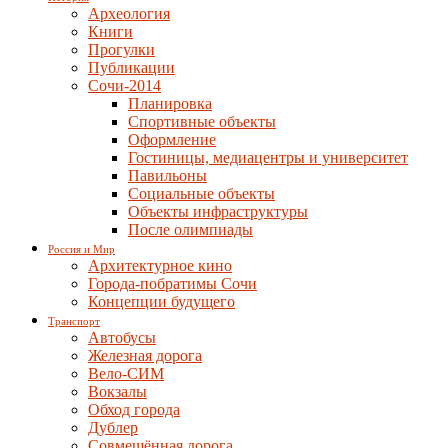
Археология
Книги
Прогулки
Публикации
Сочи-2014
Планировка
Спортивные объекты
Оформление
Гостиницы, медиацентры и университет
Павильоны
Социальные объекты
Объекты инфраструктуры
После олимпиады
Россия и Мир
Архитектурное кино
Города-побратимы Сочи
Концепции будущего
Транспорт
Автобусы
Железная дорога
Вело-СИМ
Вокзалы
Обход города
Дублер
Совмещённая дорога