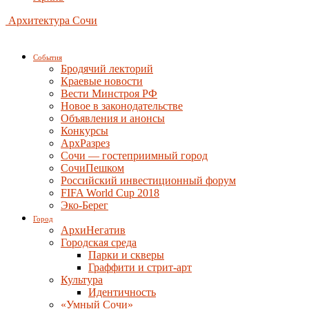
Архитектура Сочи
События
Бродячий лекторий
Краевые новости
Вести Минстроя РФ
Новое в законодательстве
Объявления и анонсы
Конкурсы
АрхРазрез
Сочи — гостеприимный город
СочиПешком
Российский инвестиционный форум
FIFA World Cup 2018
Эко-Берег
Город
АрхиНегатив
Городская среда
Парки и скверы
Граффити и стрит-арт
Культура
Идентичность
«Умный Сочи»