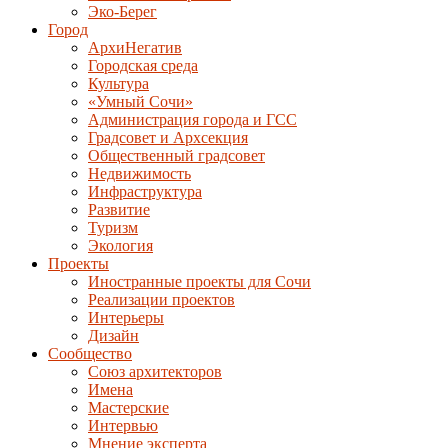
Эко-Берег
Город
АрхиНегатив
Городская среда
Культура
«Умный Сочи»
Администрация города и ГСС
Градсовет и Архсекция
Общественный градсовет
Недвижимость
Инфраструктура
Развитие
Туризм
Экология
Проекты
Иностранные проекты для Сочи
Реализации проектов
Интерьеры
Дизайн
Сообщество
Союз архитекторов
Имена
Мастерские
Интервью
Мнение эксперта