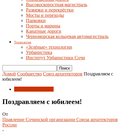
Высокоскоростная магистраль
Развязки и перекрёстки
Мосты и переходы
Парковки
Порты и марины
Канатные дороги
Черноморская кольцевая автомагистраль
Технологии
«Зелёные» технологии
Урбанистика
Институт Урбанистики Сочи
Домой
Сообщество
Союз архитекторов
Поздравляем с
юбилеем!
Союз архитекторов
Поздравляем с юбилеем!
От
Правление Сочинской организации Союза архитекторов
России
-