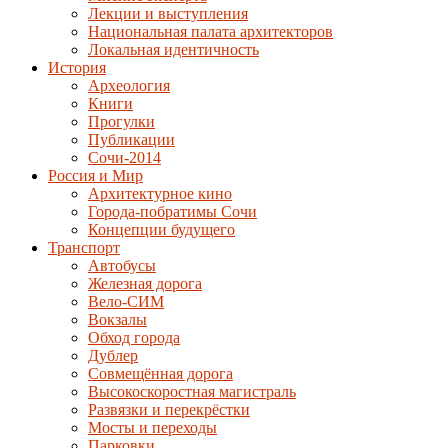
Лекции и выступления
Национальная палата архитекторов
Локальная идентичность
История
Археология
Книги
Прогулки
Публикации
Сочи-2014
Россия и Мир
Архитектурное кино
Города-побратимы Сочи
Концепции будущего
Транспорт
Автобусы
Железная дорога
Вело-СИМ
Вокзалы
Обход города
Дублер
Совмещённая дорога
Высокоскоростная магистраль
Развязки и перекрёстки
Мосты и переходы
Парковки