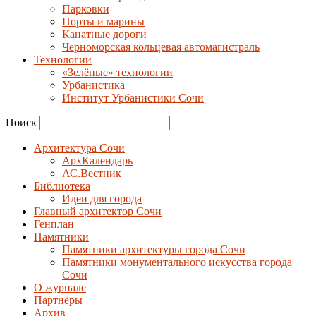
Парковки
Порты и марины
Канатные дороги
Черноморская кольцевая автомагистраль
Технологии
«Зелёные» технологии
Урбанистика
Институт Урбанистики Сочи
Поиск
Архитектура Сочи
АрхКалендарь
АС.Вестник
Библиотека
Идеи для города
Главный архитектор Сочи
Генплан
Памятники
Памятники архитектуры города Сочи
Памятники монументального искусства города
Сочи
О журнале
Партнёры
Архив