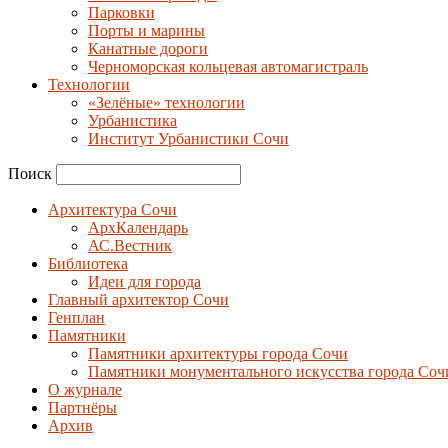
Парковки
Порты и марины
Канатные дороги
Черноморская кольцевая автомагистраль
Технологии
«Зелёные» технологии
Урбанистика
Институт Урбанистики Сочи
Поиск
Архитектура Сочи
АрхКалендарь
АС.Вестник
Библиотека
Идеи для города
Главный архитектор Сочи
Генплан
Памятники
Памятники архитектуры города Сочи
Памятники монументального искусства города Соч
О журнале
Партнёры
Архив