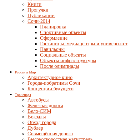
Книги
Прогулки
Публикации
Сочи-2014
Планировка
Спортивные объекты
Оформление
Гостиницы, медиацентры и университет
Павильоны
Социальные объекты
Объекты инфраструктуры
После олимпиады
Россия и Мир
Архитектурное кино
Города-побратимы Сочи
Концепции будущего
Транспорт
Автобусы
Железная дорога
Вело-СИМ
Вокзалы
Обход города
Дублер
Совмещённая дорога
Высокоскоростная магистраль