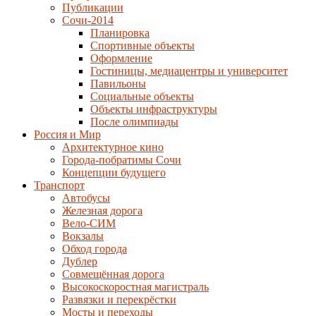
Публикации
Сочи-2014
Планировка
Спортивные объекты
Оформление
Гостиницы, медиацентры и университет
Павильоны
Социальные объекты
Объекты инфраструктуры
После олимпиады
Россия и Мир
Архитектурное кино
Города-побратимы Сочи
Концепции будущего
Транспорт
Автобусы
Железная дорога
Вело-СИМ
Вокзалы
Обход города
Дублер
Совмещённая дорога
Высокоскоростная магистраль
Развязки и перекрёстки
Мосты и переходы