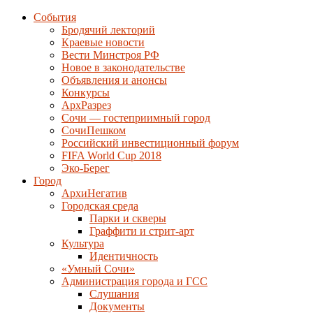
События
Бродячий лекторий
Краевые новости
Вести Минстроя РФ
Новое в законодательстве
Объявления и анонсы
Конкурсы
АрхРазрез
Сочи — гостеприимный город
СочиПешком
Российский инвестиционный форум
FIFA World Cup 2018
Эко-Берег
Город
АрхиНегатив
Городская среда
Парки и скверы
Граффити и стрит-арт
Культура
Идентичность
«Умный Сочи»
Администрация города и ГСС
Слушания
Документы