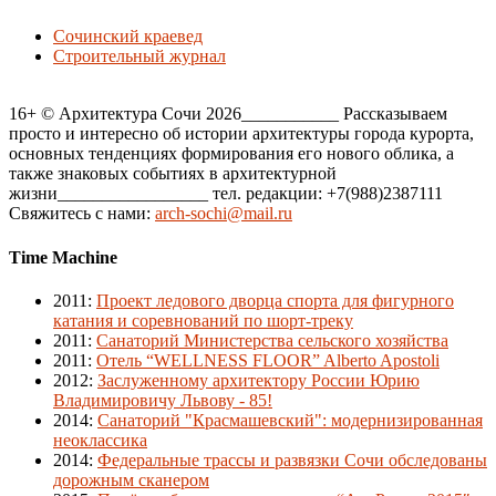
Сочинский краевед
Строительный журнал
16+ © Архитектура Сочи 2026___________ Рассказываем
просто и интересно об истории архитектуры города курорта,
основных тенденциях формирования его нового облика, а
также знаковых событиях в архитектурной
жизни_________________ тел. редакции: +7(988)2387111
Свяжитесь с нами:
arch-sochi@mail.ru
Time Machine
2011
:
Проект ледового дворца спорта для фигурного
катания и соревнований по шорт-треку
2011
:
Санаторий Министерства сельского хозяйства
2011
:
Отель “WELLNESS FLOOR” Alberto Apostoli
2012
:
Заслуженному архитектору России Юрию
Владимировичу Львову - 85!
2014
:
Санаторий "Красмашевский": модернизированная
неоклассика
2014
:
Федеральные трассы и развязки Сочи обследованы
дорожным сканером