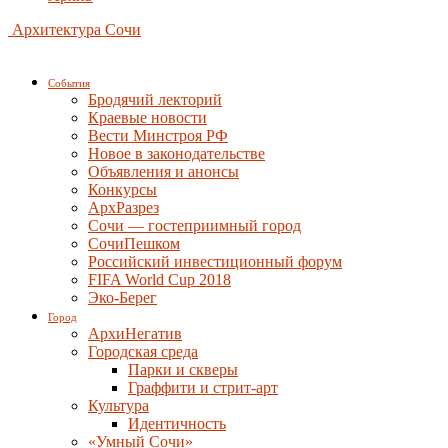
Архитектура Сочи
События
Бродячий лекторий
Краевые новости
Вести Минстроя РФ
Новое в законодательстве
Объявления и анонсы
Конкурсы
АрхРазрез
Сочи — гостеприимный город
СочиПешком
Российский инвестиционный форум
FIFA World Cup 2018
Эко-Берег
Город
АрхиНегатив
Городская среда
Парки и скверы
Граффити и стрит-арт
Культура
Идентичность
«Умный Сочи»