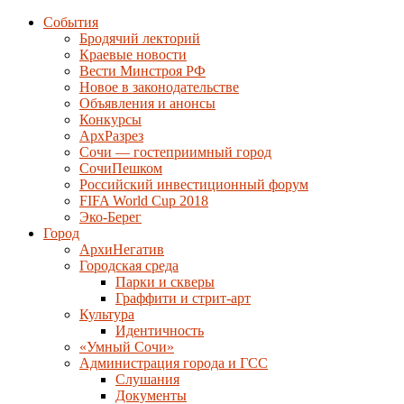
События
Бродячий лекторий
Краевые новости
Вести Минстроя РФ
Новое в законодательстве
Объявления и анонсы
Конкурсы
АрхРазрез
Сочи — гостеприимный город
СочиПешком
Российский инвестиционный форум
FIFA World Cup 2018
Эко-Берег
Город
АрхиНегатив
Городская среда
Парки и скверы
Граффити и стрит-арт
Культура
Идентичность
«Умный Сочи»
Администрация города и ГСС
Слушания
Документы