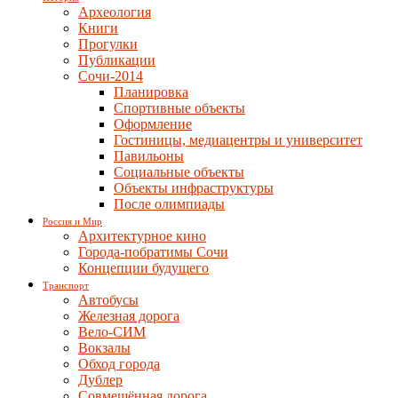
Археология
Книги
Прогулки
Публикации
Сочи-2014
Планировка
Спортивные объекты
Оформление
Гостиницы, медиацентры и университет
Павильоны
Социальные объекты
Объекты инфраструктуры
После олимпиады
Россия и Мир
Архитектурное кино
Города-побратимы Сочи
Концепции будущего
Транспорт
Автобусы
Железная дорога
Вело-СИМ
Вокзалы
Обход города
Дублер
Совмещённая дорога