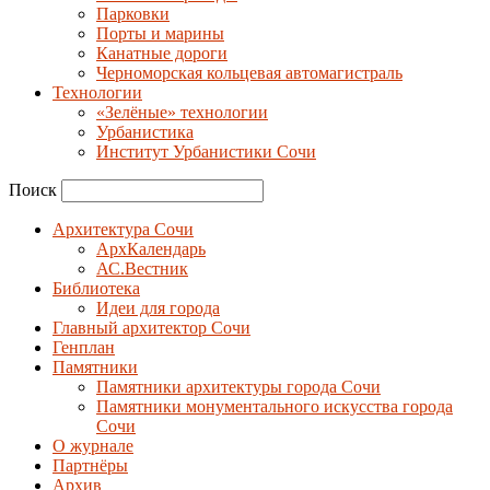
Парковки
Порты и марины
Канатные дороги
Черноморская кольцевая автомагистраль
Технологии
«Зелёные» технологии
Урбанистика
Институт Урбанистики Сочи
Поиск
Архитектура Сочи
АрхКалендарь
АС.Вестник
Библиотека
Идеи для города
Главный архитектор Сочи
Генплан
Памятники
Памятники архитектуры города Сочи
Памятники монументального искусства города
Сочи
О журнале
Партнёры
Архив