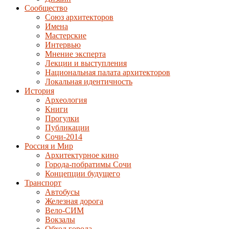
Сообщество
Союз архитекторов
Имена
Мастерские
Интервью
Мнение эксперта
Лекции и выступления
Национальная палата архитекторов
Локальная идентичность
История
Археология
Книги
Прогулки
Публикации
Сочи-2014
Россия и Мир
Архитектурное кино
Города-побратимы Сочи
Концепции будущего
Транспорт
Автобусы
Железная дорога
Вело-СИМ
Вокзалы
Обход города