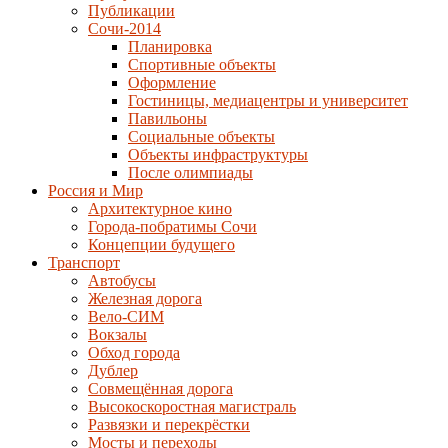
Публикации
Сочи-2014
Планировка
Спортивные объекты
Оформление
Гостиницы, медиацентры и университет
Павильоны
Социальные объекты
Объекты инфраструктуры
После олимпиады
Россия и Мир
Архитектурное кино
Города-побратимы Сочи
Концепции будущего
Транспорт
Автобусы
Железная дорога
Вело-СИМ
Вокзалы
Обход города
Дублер
Совмещённая дорога
Высокоскоростная магистраль
Развязки и перекрёстки
Мосты и переходы