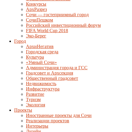
Конкурсы
АрхРазрез
Сочи — гостеприимный город
СочиПешком
Российский инвестиционный форум
FIFA World Cup 2018
Эко-Берег
Город
АрхиНегатив
Городская среда
Культура
«Умный Сочи»
Администрация города и ГСС
Градсовет и Архсекция
Общественный градсовет
Недвижимость
Инфраструктура
Развитие
Туризм
Экология
Проекты
Иностранные проекты для Сочи
Реализации проектов
Интерьеры
Дизайн