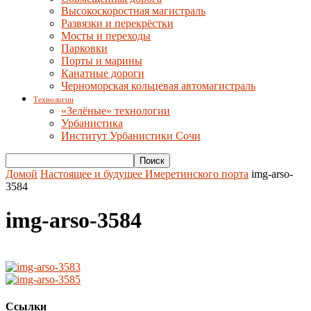
Высокоскоростная магистраль
Развязки и перекрёстки
Мосты и переходы
Парковки
Порты и марины
Канатные дороги
Черноморская кольцевая автомагистраль
Технологии
«Зелёные» технологии
Урбанистика
Институт Урбанистики Сочи
Домой
Настоящее и будущее Имеретинского порта
img-arso-
3584
img-arso-3584
Ссылки