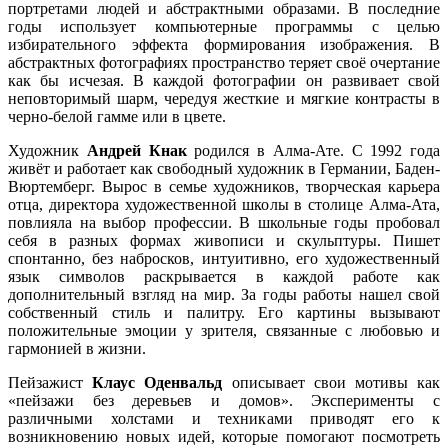
портретами людей и абстрактными образами. В последние
годы использует компьютерные программы с целью
избирательного эффекта формирования изображения. В
абстрактных фотографиях пространство теряeт своё очертание
как бы исчезая. В каждой фотографии он развивает свой
неповторимый шарм, чередуя жесткие и мягкие контрасты в
черно-белой гамме или в цвете.
Художник
Андрей Кнак
родился в Алма-Ате. С 1992 года
живёт и работает как свободный художник в Германии, Баден-
Вюртемберг. Вырос в семье художников, творческая карьера
отца, директора художественной школы в столице Алма-Ата,
повлияла на выбор профессии. В школьные годы пробовал
себя в разных формах живописи и скульптуры. Пишет
спонтанно, без набросков, интуитивно, его художественный
язык символов раскрывается в каждой работе как
дополнительный взгляд на мир. За годы работы нашел свой
собственный стиль и палитру. Его картины вызывают
положительные эмоции у зрителя, связанные с любовью и
гармонией в жизни.
Пейзажист
Клаус Оденвальд
описывает свои мотивы как
«пейзажи без деревьев и домов». Эксперименты с
различными холстами и техниками приводят его к
возникновению новых идей, которые помогают посмотреть