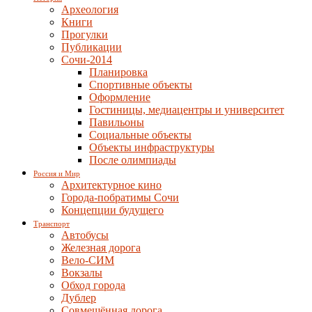
Археология
Книги
Прогулки
Публикации
Сочи-2014
Планировка
Спортивные объекты
Оформление
Гостиницы, медиацентры и университет
Павильоны
Социальные объекты
Объекты инфраструктуры
После олимпиады
Россия и Мир
Архитектурное кино
Города-побратимы Сочи
Концепции будущего
Транспорт
Автобусы
Железная дорога
Вело-СИМ
Вокзалы
Обход города
Дублер
Совмещённая дорога