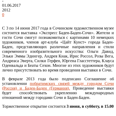
-
01.06.2017
2012
0
С 3 по 14 июня 2017 года в Сочинском художественном музее
состоится выставка «Экспресс Баден-Баден-Сочи». Жители и
гости Сочи смогут познакомиться с картинами 10 немецких
художников, членов арт-клуба «Цайт Кунст» города Баден-
Баден, представляющих различные направления и стили
современного изобразительного искусства: Ольги Давид,
Эльки Эммы Эдингер, Андрея Кнак, Ирис Россол, Розы Вега,
Андреасa Эвертa, Силки Герфен, Юргена Гласстеттерa, Клаусa
Оденвальдa и Беаты Сехон. Многие из этих художников будут
лично присутствовать во время проведения выставки в Сочи.
В феврале 2013 года было подписано Соглашение об
установлении
побратимских связей между городом Сочи
(Россия) и Баден-Баден (Германия).
Проведение выставки
будет способствовать укреплению международных
отношений между городами Сочи и Баден-Баден.
Торжественное открытие состоится
3 июня, в субботу, в 15.00