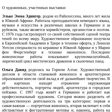
О художниках, участниках выставки:
Эльке Эмма Эдингер
, родом из Райнхессенa, много лет жила
в Южной Африке. Работала преподавателем немецкого языка,
музыки и искусства в различных школах в Германии и за
рубежом, также является хормейстером, органистом и поэтом.
С 1976 года гастролирует со своей собственной сценой театра
теней по всему миру. Художественное образование получила
в Европейской Академии в Трире в технике офорта, у Линнли
Уотсон специалиста по керамике в Южной Африке и у Mарии
фон Фюрстенберг в технике иконописи. Последние
живописные работы показывают крупномасштабный,
лирический цикл мистических драконов и сказочных панд.
Ольга Давид
родилась на Горном Алтае. Художественный
диплом в области станковой живописи и архитектурное
образование внесли свой вклад в её дальнейшее творчество. В
её картинах находят отражение окружающая
действительность, портреты людей, архитектура и городскиe
пейзажи. С 1997 года живёт в Германии и работает как
профессиональный художник. Сегодня можно разделить её
художественную деятельность на три категории: первая и
самая важная — портретная живопись, вторая включает в себя
абстрактные и фигуративныe мотивы и, наконец, работа на