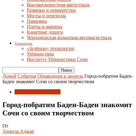
Высокоскоростная магистраль
Развязки и перекрёстки
Мосты и переходы
Парковки
Порты и марины
Канатные дороги
Черноморская кольцевая автомагистраль
Технологии
«Зелёные» технологии
Урбанистика
Институт Урбанистики Сочи
Домой
События
Объявления и анонсы
Город-побратим Баден-
Баден знакомит Сочи со своим творчеством
Объявления и анонсы
Город-побратим Баден-Баден знакомит
Сочи со своим творчеством
От
Анжела Аджар