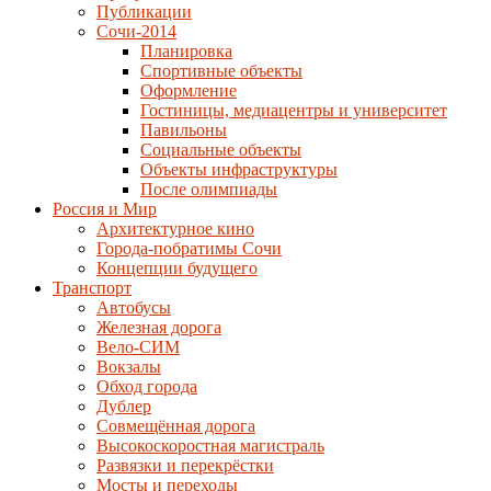
Публикации
Сочи-2014
Планировка
Спортивные объекты
Оформление
Гостиницы, медиацентры и университет
Павильоны
Социальные объекты
Объекты инфраструктуры
После олимпиады
Россия и Мир
Архитектурное кино
Города-побратимы Сочи
Концепции будущего
Транспорт
Автобусы
Железная дорога
Вело-СИМ
Вокзалы
Обход города
Дублер
Совмещённая дорога
Высокоскоростная магистраль
Развязки и перекрёстки
Мосты и переходы