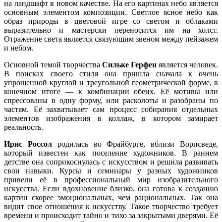
на ландшафт в новом качестве. На его картинах небо является
основным элементом композиции. Светлое ясное небо как
образ природы в цветовой игре со светом и облаками
выразительно и мастерски переносится им на холст.
Отражение света является связующим звеном между пейзажем
и небом.
Основной темой творчества
Сильке Герфен
является человек.
В поисках своего стиля она пришла сначала к очень
упрощенной круглой и треугольной геометрической форме, в
конечном итоге — к комбинации обеих. Её мотивы или
спрессованы в одну форму, или расколоты и разобраны по
частям. Её захватывает сам процесс собирания отдельных
элементов изображения в коллаж, в котором замирает
реальность.
Ирис Россол
родилась во Фрайбурге, вблизи Ворпсведе,
который известен как поселение художников. В раннем
детстве она соприкоснулась с искусством и решила развивать
свои навыки. Курсы и семинары у разных художников
привели её в профессиональный мир изобразительного
искусства. Если вдохновение близко, она готова к созданию
картин скорее эмоциональных, чем рациональных. Так она
видит свое отношения к искусству. Такое творчество требует
времени и происходит тайно и тихо за закрытыми дверями. Её