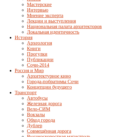
Мастерские
Интервью
Мнение эксперта
Лекции и выступления
Национальная палата архитекторов
Локальная идентичность
История
Археология
Книги
Прогулки
Публикации
Сочи-2014
Россия и Мир
Архитектурное кино
Города-побратимы Сочи
Концепции будущего
Транспорт
Автобусы
Железная дорога
Вело-СИМ
Вокзалы
Обход города
Дублер
Совмещённая дорога
Высокоскоростная магистраль