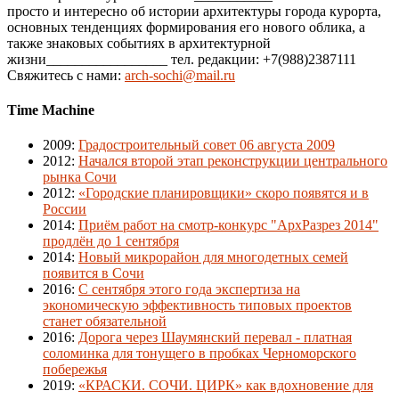
просто и интересно об истории архитектуры города курорта,
основных тенденциях формирования его нового облика, а
также знаковых событиях в архитектурной
жизни_________________ тел. редакции: +7(988)2387111
Свяжитесь с нами:
arch-sochi@mail.ru
Time Machine
2009
:
Градостроительный совет 06 августа 2009
2012
:
Начался второй этап реконструкции центрального
рынка Сочи
2012
:
«Городские планировщики» скоро появятся и в
России
2014
:
Приём работ на смотр-конкурс "АрхРазрез 2014"
продлён до 1 сентября
2014
:
Новый микрорайон для многодетных семей
появится в Сочи
2016
:
С сентября этого года экспертиза на
экономическую эффективность типовых проектов
станет обязательной
2016
:
Дорога через Шаумянский перевал - платная
соломинка для тонущего в пробках Черноморского
побережья
2019
:
«КРАСКИ. СОЧИ. ЦИРК» как вдохновение для