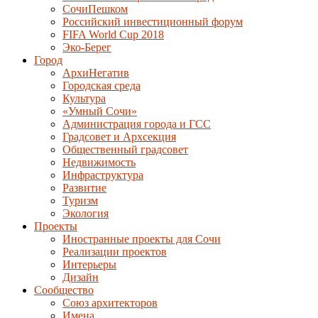
СочиПешком
Российский инвестиционный форум
FIFA World Cup 2018
Эко-Берег
Город
АрхиНегатив
Городская среда
Культура
«Умный Сочи»
Администрация города и ГСС
Градсовет и Архсекция
Общественный градсовет
Недвижимость
Инфраструктура
Развитие
Туризм
Экология
Проекты
Иностранные проекты для Сочи
Реализации проектов
Интерьеры
Дизайн
Сообщество
Союз архитекторов
Имена