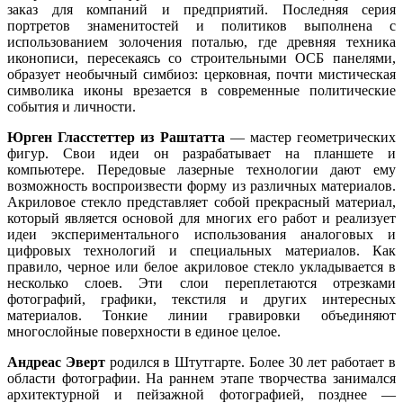
заказ для компаний и предприятий. Последняя серия
портретoв знаменитостей и политиков выполнена с
использованием золочения поталью, где древняя техника
иконописи, пересекаясь со строительными ОСБ панелями,
образует необычный симбиоз: церковная, почти мистическая
символика иконы врезается в современные политические
события и личности.
Юрген Гласстеттер из Раштатта
— мастер геометрических
фигур. Свои идеи он разрабатывает на планшете и
компьютере. Передовые лазерные технологии дают ему
возможность воспроизвести форму из различных материалов.
Акриловое стекло представляет собой прекрасный материал,
который является основой для многих его работ и реализуeт
идеи экспериментального использования аналоговых и
цифровых технологий и специальных материалов. Как
правило, черное или белое акриловое стекло укладывается в
несколько слоев. Эти слои переплетаются отрезками
фотографий, графики, текстиля и других интересных
материалов. Тонкие линии гравировки объединяют
многослойные поверхности в единое целое.
Андреас Эверт
родился в Штутгарте. Более 30 лет работает в
области фотографии. На раннем этапе творчества занимался
архитектурной и пейзажной фотографией, позднее —