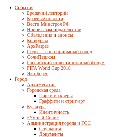
События
Бродячий лекторий
Краевые новости
Вести Минстроя РФ
Новое в законодательстве
Объявления и анонсы
Конкурсы
АрхРазрез
Сочи — гостеприимный город
СочиПешком
Российский инвестиционный форум
FIFA World Cup 2018
Эко-Берег
Город
АрхиНегатив
Городская среда
Парки и скверы
Граффити и стрит-арт
Культура
Идентичность
«Умный Сочи»
Администрация города и ГСС
Слушания
Документы