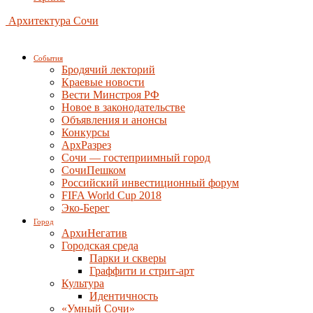
Архитектура Сочи
События
Бродячий лекторий
Краевые новости
Вести Минстроя РФ
Новое в законодательстве
Объявления и анонсы
Конкурсы
АрхРазрез
Сочи — гостеприимный город
СочиПешком
Российский инвестиционный форум
FIFA World Cup 2018
Эко-Берег
Город
АрхиНегатив
Городская среда
Парки и скверы
Граффити и стрит-арт
Культура
Идентичность
«Умный Сочи»