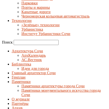
Парковки
Порты и марины
Канатные дороги
Черноморская кольцевая автомагистраль
Технологии
«Зелёные» технологии
Урбанистика
Институт Урбанистики Сочи
Поиск
Архитектура Сочи
АрхКалендарь
АС.Вестник
Библиотека
Идеи для города
Главный архитектор Сочи
Генплан
Памятники
Памятники архитектуры города Сочи
Памятники монументального искусства города
Сочи
О журнале
Партнёры
Архив