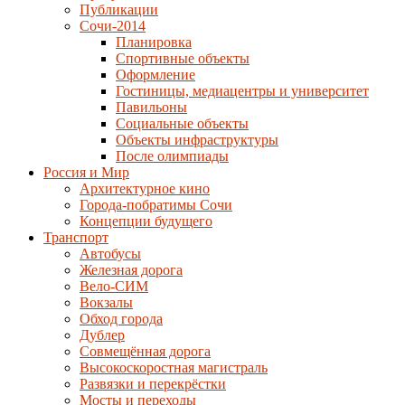
Публикации
Сочи-2014
Планировка
Спортивные объекты
Оформление
Гостиницы, медиацентры и университет
Павильоны
Социальные объекты
Объекты инфраструктуры
После олимпиады
Россия и Мир
Архитектурное кино
Города-побратимы Сочи
Концепции будущего
Транспорт
Автобусы
Железная дорога
Вело-СИМ
Вокзалы
Обход города
Дублер
Совмещённая дорога
Высокоскоростная магистраль
Развязки и перекрёстки
Мосты и переходы