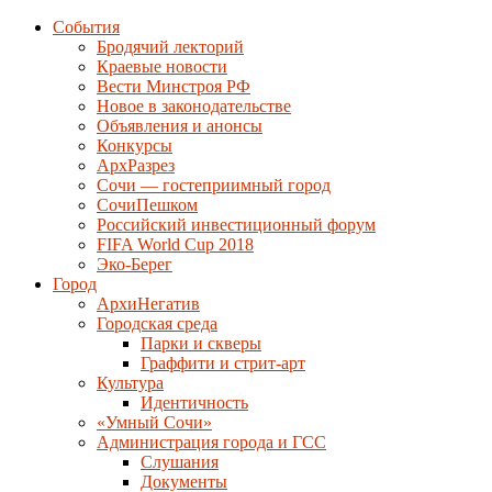
События
Бродячий лекторий
Краевые новости
Вести Минстроя РФ
Новое в законодательстве
Объявления и анонсы
Конкурсы
АрхРазрез
Сочи — гостеприимный город
СочиПешком
Российский инвестиционный форум
FIFA World Cup 2018
Эко-Берег
Город
АрхиНегатив
Городская среда
Парки и скверы
Граффити и стрит-арт
Культура
Идентичность
«Умный Сочи»
Администрация города и ГСС
Слушания
Документы