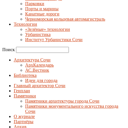
Парковки
Порты и марины
Канатные дороги
Черноморская кольцевая автомагистраль
Технологии
«Зелёные» технологии
Урбанистика
Институт Урбанистики Сочи
Поиск
Архитектура Сочи
АрхКалендарь
АС.Вестник
Библиотека
Идеи для города
Главный архитектор Сочи
Генплан
Памятники
Памятники архитектуры города Сочи
Памятники монументального искусства города
Сочи
О журнале
Партнёры
Архив