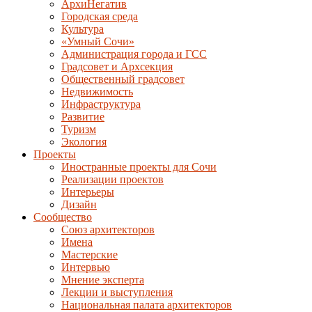
АрхиНегатив
Городская среда
Культура
«Умный Сочи»
Администрация города и ГСС
Градсовет и Архсекция
Общественный градсовет
Недвижимость
Инфраструктура
Развитие
Туризм
Экология
Проекты
Иностранные проекты для Сочи
Реализации проектов
Интерьеры
Дизайн
Сообщество
Союз архитекторов
Имена
Мастерские
Интервью
Мнение эксперта
Лекции и выступления
Национальная палата архитекторов