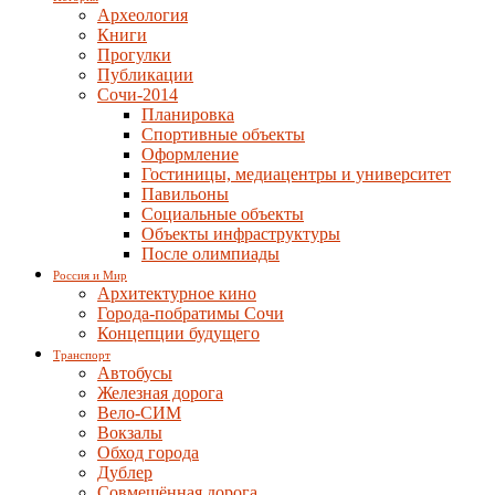
Археология
Книги
Прогулки
Публикации
Сочи-2014
Планировка
Спортивные объекты
Оформление
Гостиницы, медиацентры и университет
Павильоны
Социальные объекты
Объекты инфраструктуры
После олимпиады
Россия и Мир
Архитектурное кино
Города-побратимы Сочи
Концепции будущего
Транспорт
Автобусы
Железная дорога
Вело-СИМ
Вокзалы
Обход города
Дублер
Совмещённая дорога