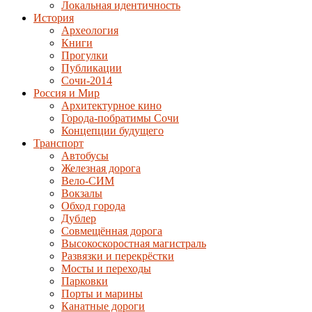
Локальная идентичность
История
Археология
Книги
Прогулки
Публикации
Сочи-2014
Россия и Мир
Архитектурное кино
Города-побратимы Сочи
Концепции будущего
Транспорт
Автобусы
Железная дорога
Вело-СИМ
Вокзалы
Обход города
Дублер
Совмещённая дорога
Высокоскоростная магистраль
Развязки и перекрёстки
Мосты и переходы
Парковки
Порты и марины
Канатные дороги