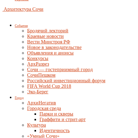
Архитектура Сочи
События
Бродячий лекторий
Краевые новости
Вести Минстроя РФ
Новое в законодательстве
Объявления и анонсы
Конкурсы
АрхРазрез
Сочи — гостеприимный город
СочиПешком
Российский инвестиционный форум
FIFA World Cup 2018
Эко-Берег
Город
АрхиНегатив
Городская среда
Парки и скверы
Граффити и стрит-арт
Культура
Идентичность
«Умный Сочи»