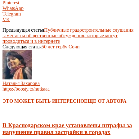
Pinterest
WhatsApp
Telegram
VK
Предыдущая статья
Публичные градостроительные слушания
заменят на общественные обсуждения, которые могут
проводиться и в интернете
Следующая статья
50 лет гербу Сочи
Наталья Захарова
https://boosty.to/nutkaaa
ЭТО МОЖЕТ БЫТЬ ИНТЕРЕСНО
ЕЩЕ ОТ АВТОРА
В Краснодарском крае установлены штрафы за
нарушение правил застройки в городах