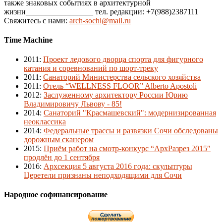
также знаковых событиях в архитектурной
жизни_________________ тел. редакции: +7(988)2387111
Свяжитесь с нами:
arch-sochi@mail.ru
Time Machine
2011
:
Проект ледового дворца спорта для фигурного
катания и соревнований по шорт-треку
2011
:
Санаторий Министерства сельского хозяйства
2011
:
Отель “WELLNESS FLOOR” Alberto Apostoli
2012
:
Заслуженному архитектору России Юрию
Владимировичу Львову - 85!
2014
:
Санаторий "Красмашевский": модернизированная
неоклассика
2014
:
Федеральные трассы и развязки Сочи обследованы
дорожным сканером
2015
:
Приём работ на смотр-конкурс “АрхРазрез 2015″
продлён до 1 сентября
2016
:
Архсекция 5 августа 2016 года: скульптуры
Церетели признаны неподходящими для Сочи
Народное софинансирование