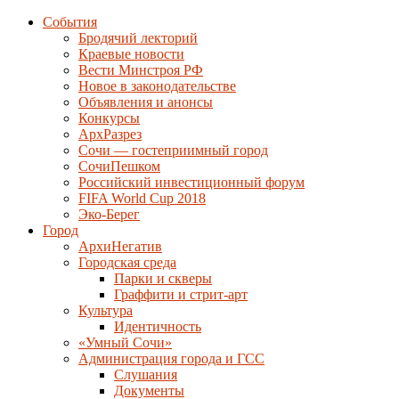
События
Бродячий лекторий
Краевые новости
Вести Минстроя РФ
Новое в законодательстве
Объявления и анонсы
Конкурсы
АрхРазрез
Сочи — гостеприимный город
СочиПешком
Российский инвестиционный форум
FIFA World Cup 2018
Эко-Берег
Город
АрхиНегатив
Городская среда
Парки и скверы
Граффити и стрит-арт
Культура
Идентичность
«Умный Сочи»
Администрация города и ГСС
Слушания
Документы