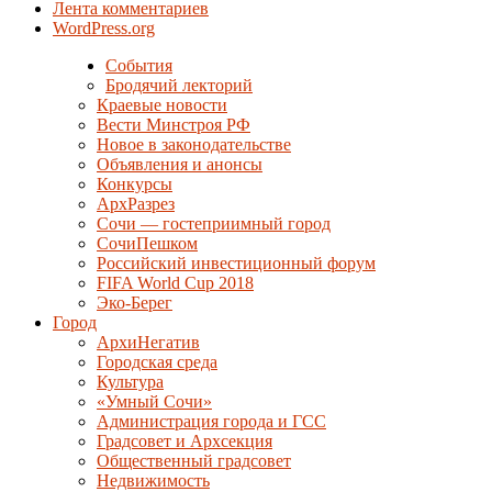
Лента комментариев
WordPress.org
События
Бродячий лекторий
Краевые новости
Вести Минстроя РФ
Новое в законодательстве
Объявления и анонсы
Конкурсы
АрхРазрез
Сочи — гостеприимный город
СочиПешком
Российский инвестиционный форум
FIFA World Cup 2018
Эко-Берег
Город
АрхиНегатив
Городская среда
Культура
«Умный Сочи»
Администрация города и ГСС
Градсовет и Архсекция
Общественный градсовет
Недвижимость