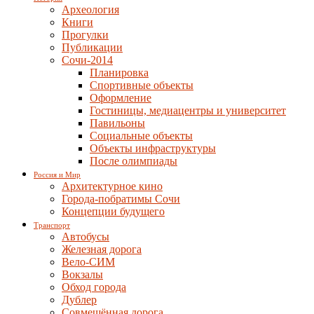
Археология
Книги
Прогулки
Публикации
Сочи-2014
Планировка
Спортивные объекты
Оформление
Гостиницы, медиацентры и университет
Павильоны
Социальные объекты
Объекты инфраструктуры
После олимпиады
Россия и Мир
Архитектурное кино
Города-побратимы Сочи
Концепции будущего
Транспорт
Автобусы
Железная дорога
Вело-СИМ
Вокзалы
Обход города
Дублер
Совмещённая дорога