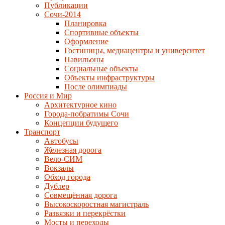
Публикации
Сочи-2014
Планировка
Спортивные объекты
Оформление
Гостиницы, медиацентры и университет
Павильоны
Социальные объекты
Объекты инфраструктуры
После олимпиады
Россия и Мир
Архитектурное кино
Города-побратимы Сочи
Концепции будущего
Транспорт
Автобусы
Железная дорога
Вело-СИМ
Вокзалы
Обход города
Дублер
Совмещённая дорога
Высокоскоростная магистраль
Развязки и перекрёстки
Мосты и переходы