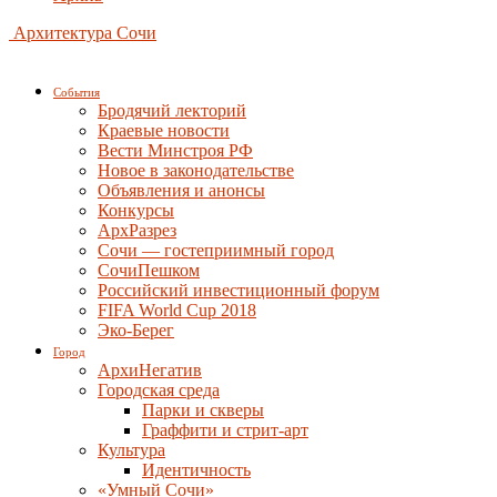
Архитектура Сочи
События
Бродячий лекторий
Краевые новости
Вести Минстроя РФ
Новое в законодательстве
Объявления и анонсы
Конкурсы
АрхРазрез
Сочи — гостеприимный город
СочиПешком
Российский инвестиционный форум
FIFA World Cup 2018
Эко-Берег
Город
АрхиНегатив
Городская среда
Парки и скверы
Граффити и стрит-арт
Культура
Идентичность
«Умный Сочи»