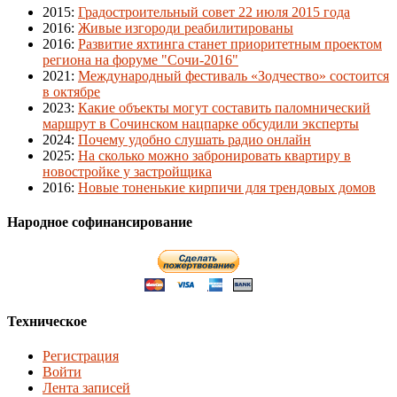
2015
:
Градостроительный совет 22 июля 2015 года
2016
:
Живые изгороди реабилитированы
2016
:
Развитие яхтинга станет приоритетным проектом
региона на форуме "Сочи-2016"
2021
:
Международный фестиваль «Зодчество» состоится
в октябре
2023
:
Какие объекты могут составить паломнический
маршрут в Сочинском нацпарке обсудили эксперты
2024
:
Почему удобно слушать радио онлайн
2025
:
На сколько можно забронировать квартиру в
новостройке у застройщика
2016
:
Новые тоненькие кирпичи для трендовых домов
Народное софинансирование
Техническое
Регистрация
Войти
Лента записей