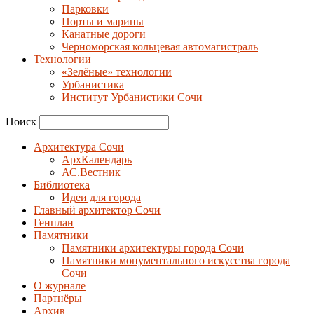
Парковки
Порты и марины
Канатные дороги
Черноморская кольцевая автомагистраль
Технологии
«Зелёные» технологии
Урбанистика
Институт Урбанистики Сочи
Поиск
Архитектура Сочи
АрхКалендарь
АС.Вестник
Библиотека
Идеи для города
Главный архитектор Сочи
Генплан
Памятники
Памятники архитектуры города Сочи
Памятники монументального искусства города
Сочи
О журнале
Партнёры
Архив