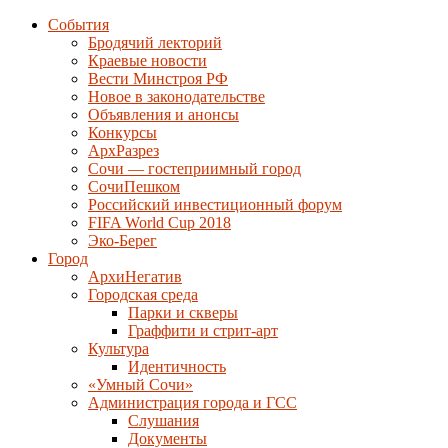
События
Бродячий лекторий
Краевые новости
Вести Минстроя РФ
Новое в законодательстве
Объявления и анонсы
Конкурсы
АрхРазрез
Сочи — гостеприимный город
СочиПешком
Российский инвестиционный форум
FIFA World Cup 2018
Эко-Берег
Город
АрхиНегатив
Городская среда
Парки и скверы
Граффити и стрит-арт
Культура
Идентичность
«Умный Сочи»
Администрация города и ГСС
Слушания
Документы