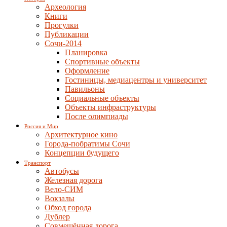
Археология
Книги
Прогулки
Публикации
Сочи-2014
Планировка
Спортивные объекты
Оформление
Гостиницы, медиацентры и университет
Павильоны
Социальные объекты
Объекты инфраструктуры
После олимпиады
Россия и Мир
Архитектурное кино
Города-побратимы Сочи
Концепции будущего
Транспорт
Автобусы
Железная дорога
Вело-СИМ
Вокзалы
Обход города
Дублер
Совмещённая дорога