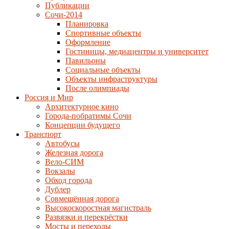
Публикации
Сочи-2014
Планировка
Спортивные объекты
Оформление
Гостиницы, медиацентры и университет
Павильоны
Социальные объекты
Объекты инфраструктуры
После олимпиады
Россия и Мир
Архитектурное кино
Города-побратимы Сочи
Концепции будущего
Транспорт
Автобусы
Железная дорога
Вело-СИМ
Вокзалы
Обход города
Дублер
Совмещённая дорога
Высокоскоростная магистраль
Развязки и перекрёстки
Мосты и переходы