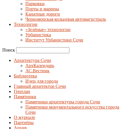
Парковки
Порты и марины
Канатные дороги
Черноморская кольцевая автомагистраль
Технологии
«Зелёные» технологии
Урбанистика
Институт Урбанистики Сочи
Поиск
Архитектура Сочи
АрхКалендарь
АС.Вестник
Библиотека
Идеи для города
Главный архитектор Сочи
Генплан
Памятники
Памятники архитектуры города Сочи
Памятники монументального искусства города
Сочи
О журнале
Партнёры
Архив