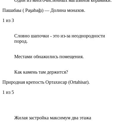
Один из многочисленных магазинов керамики.
Пашабаы ( Paşabağı) — Долина монахов.
1
из 3
Словно шапочки - это из-за неоднородности
пород.
Местами обнажились помещения.
Как камень там держится?
Природная крепость Ортахисар (Ortahisar).
1
из 5
Жилая застройка максимум два этажа