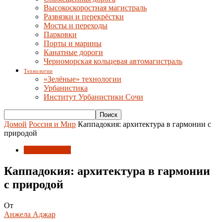
Высокоскоростная магистраль
Развязки и перекрёстки
Мосты и переходы
Парковки
Порты и марины
Канатные дороги
Черноморская кольцевая автомагистраль
Технологии
«Зелёные» технологии
Урбанистика
Институт Урбанистики Сочи
Домой
Россия и Мир
Каппадокия: архитектура в гармонии с
природой
Россия и Мир
Каппадокия: архитектура в гармонии
с природой
От
Анжела Аджар