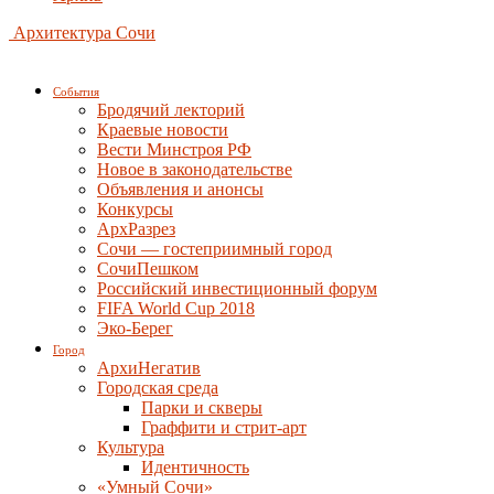
Архитектура Сочи
События
Бродячий лекторий
Краевые новости
Вести Минстроя РФ
Новое в законодательстве
Объявления и анонсы
Конкурсы
АрхРазрез
Сочи — гостеприимный город
СочиПешком
Российский инвестиционный форум
FIFA World Cup 2018
Эко-Берег
Город
АрхиНегатив
Городская среда
Парки и скверы
Граффити и стрит-арт
Культура
Идентичность
«Умный Сочи»