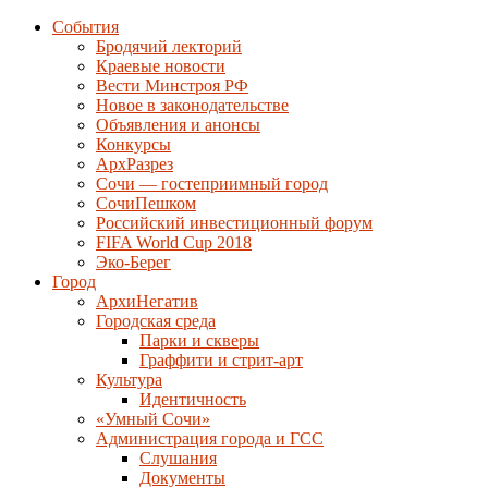
События
Бродячий лекторий
Краевые новости
Вести Минстроя РФ
Новое в законодательстве
Объявления и анонсы
Конкурсы
АрхРазрез
Сочи — гостеприимный город
СочиПешком
Российский инвестиционный форум
FIFA World Cup 2018
Эко-Берег
Город
АрхиНегатив
Городская среда
Парки и скверы
Граффити и стрит-арт
Культура
Идентичность
«Умный Сочи»
Администрация города и ГСС
Слушания
Документы