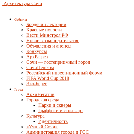
Архитектура Сочи
События
Бродячий лекторий
Краевые новости
Вести Минстроя РФ
Новое в законодательстве
Объявления и анонсы
Конкурсы
АрхРазрез
Сочи — гостеприимный город
СочиПешком
Российский инвестиционный форум
FIFA World Cup 2018
Эко-Берег
Город
АрхиНегатив
Городская среда
Парки и скверы
Граффити и стрит-арт
Культура
Идентичность
«Умный Сочи»
Администрация города и ГСС