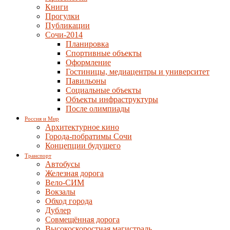
Книги
Прогулки
Публикации
Сочи-2014
Планировка
Спортивные объекты
Оформление
Гостиницы, медиацентры и университет
Павильоны
Социальные объекты
Объекты инфраструктуры
После олимпиады
Россия и Мир
Архитектурное кино
Города-побратимы Сочи
Концепции будущего
Транспорт
Автобусы
Железная дорога
Вело-СИМ
Вокзалы
Обход города
Дублер
Совмещённая дорога
Высокоскоростная магистраль