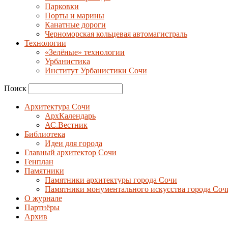
Парковки
Порты и марины
Канатные дороги
Черноморская кольцевая автомагистраль
Технологии
«Зелёные» технологии
Урбанистика
Институт Урбанистики Сочи
Поиск
Архитектура Сочи
АрхКалендарь
АС.Вестник
Библиотека
Идеи для города
Главный архитектор Сочи
Генплан
Памятники
Памятники архитектуры города Сочи
Памятники монументального искусства города Соч
О журнале
Партнёры
Архив