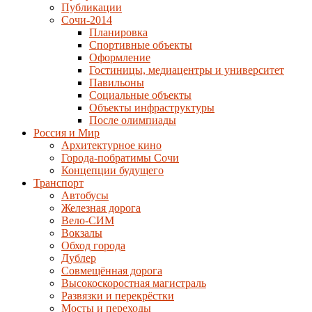
Публикации
Сочи-2014
Планировка
Спортивные объекты
Оформление
Гостиницы, медиацентры и университет
Павильоны
Социальные объекты
Объекты инфраструктуры
После олимпиады
Россия и Мир
Архитектурное кино
Города-побратимы Сочи
Концепции будущего
Транспорт
Автобусы
Железная дорога
Вело-СИМ
Вокзалы
Обход города
Дублер
Совмещённая дорога
Высокоскоростная магистраль
Развязки и перекрёстки
Мосты и переходы