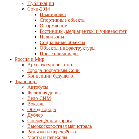
Публикации
Сочи-2014
Планировка
Спортивные объекты
Оформление
Гостиницы, медиацентры и университет
Павильоны
Социальные объекты
Объекты инфраструктуры
После олимпиады
Россия и Мир
Архитектурное кино
Города-побратимы Сочи
Концепции будущего
Транспорт
Автобусы
Железная дорога
Вело-СИМ
Вокзалы
Обход города
Дублер
Совмещённая дорога
Высокоскоростная магистраль
Развязки и перекрёстки
Мосты и переходы