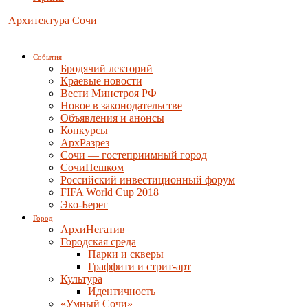
Архитектура Сочи
События
Бродячий лекторий
Краевые новости
Вести Минстроя РФ
Новое в законодательстве
Объявления и анонсы
Конкурсы
АрхРазрез
Сочи — гостеприимный город
СочиПешком
Российский инвестиционный форум
FIFA World Cup 2018
Эко-Берег
Город
АрхиНегатив
Городская среда
Парки и скверы
Граффити и стрит-арт
Культура
Идентичность
«Умный Сочи»