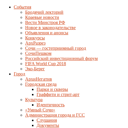
События
Бродячий лекторий
Краевые новости
Вести Минстроя РФ
Новое в законодательстве
Объявления и анонсы
Конкурсы
АрхРазрез
Сочи — гостеприимный город
СочиПешком
Российский инвестиционный форум
FIFA World Cup 2018
Эко-Берег
Город
АрхиНегатив
Городская среда
Парки и скверы
Граффити и стрит-арт
Культура
Идентичность
«Умный Сочи»
Администрация города и ГСС
Слушания
Документы