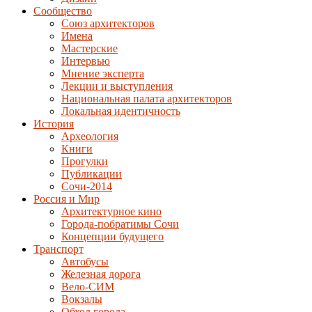
Сообщество
Союз архитекторов
Имена
Мастерские
Интервью
Мнение эксперта
Лекции и выступления
Национальная палата архитекторов
Локальная идентичность
История
Археология
Книги
Прогулки
Публикации
Сочи-2014
Россия и Мир
Архитектурное кино
Города-побратимы Сочи
Концепции будущего
Транспорт
Автобусы
Железная дорога
Вело-СИМ
Вокзалы
Обход города