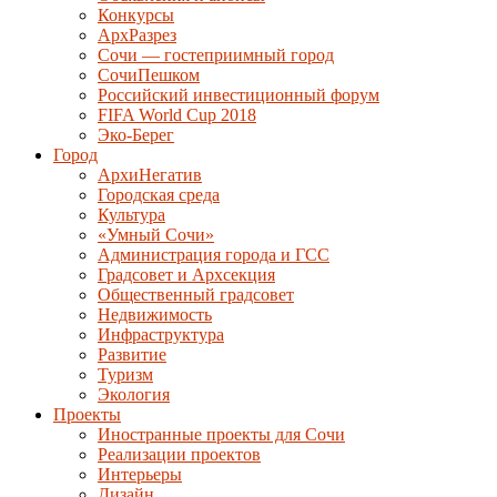
Конкурсы
АрхРазрез
Сочи — гостеприимный город
СочиПешком
Российский инвестиционный форум
FIFA World Cup 2018
Эко-Берег
Город
АрхиНегатив
Городская среда
Культура
«Умный Сочи»
Администрация города и ГСС
Градсовет и Архсекция
Общественный градсовет
Недвижимость
Инфраструктура
Развитие
Туризм
Экология
Проекты
Иностранные проекты для Сочи
Реализации проектов
Интерьеры
Дизайн