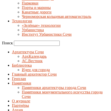
Парковки
Порты и марины
Канатные дороги
Черноморская кольцевая автомагистраль
Технологии
«Зелёные» технологии
Урбанистика
Институт Урбанистики Сочи
Поиск
Архитектура Сочи
АрхКалендарь
АС.Вестник
Библиотека
Идеи для города
Главный архитектор Сочи
Генплан
Памятники
Памятники архитектуры города Сочи
Памятники монументального искусства города
Сочи
О журнале
Партнёры
Архив