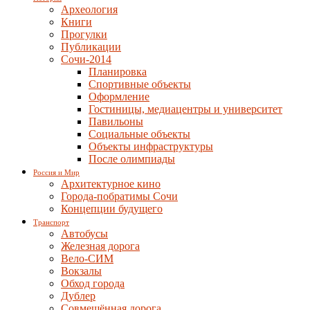
Археология
Книги
Прогулки
Публикации
Сочи-2014
Планировка
Спортивные объекты
Оформление
Гостиницы, медиацентры и университет
Павильоны
Социальные объекты
Объекты инфраструктуры
После олимпиады
Россия и Мир
Архитектурное кино
Города-побратимы Сочи
Концепции будущего
Транспорт
Автобусы
Железная дорога
Вело-СИМ
Вокзалы
Обход города
Дублер
Совмещённая дорога