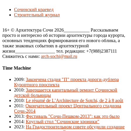
Сочинский краевед
Строительный журнал
16+ © Архитектура Сочи 2026___________ Рассказываем
просто и интересно об истории архитектуры города курорта,
основных тенденциях формирования его нового облика, а
также знаковых событиях в архитектурной
жизни_________________ тел. редакции: +7(988)2387111
Свяжитесь с нами:
arch-sochi@mail.ru
Time Machine
2009
:
Закончена стадия "П" проекта дороги-дублера
Курортного проспекта
2010
:
Завершается капитальный ремонт Сочинской
детской больницы
2010
:
Le résumé de L’Architecture de Sotchi, de 2 à 8 août
2011
:
Окончательный проект Центрального стадиона
Сочи-2014
2013
:
Фестиваль "Сочи-Пешком-2013": как это было
2014
:
Круглый стол "Сочинские хроники"
2023
:
На Градостроительном совете обсудили создание