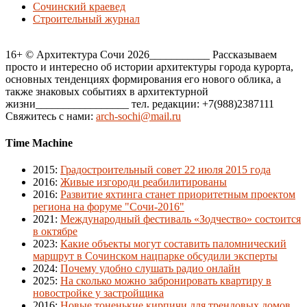
Сочинский краевед
Строительный журнал
16+ © Архитектура Сочи 2026___________ Рассказываем
просто и интересно об истории архитектуры города курорта,
основных тенденциях формирования его нового облика, а
также знаковых событиях в архитектурной
жизни_________________ тел. редакции: +7(988)2387111
Свяжитесь с нами:
arch-sochi@mail.ru
Time Machine
2015
:
Градостроительный совет 22 июля 2015 года
2016
:
Живые изгороди реабилитированы
2016
:
Развитие яхтинга станет приоритетным проектом
региона на форуме "Сочи-2016"
2021
:
Международный фестиваль «Зодчество» состоится
в октябре
2023
:
Какие объекты могут составить паломнический
маршрут в Сочинском нацпарке обсудили эксперты
2024
:
Почему удобно слушать радио онлайн
2025
:
На сколько можно забронировать квартиру в
новостройке у застройщика
2016
:
Новые тоненькие кирпичи для трендовых домов