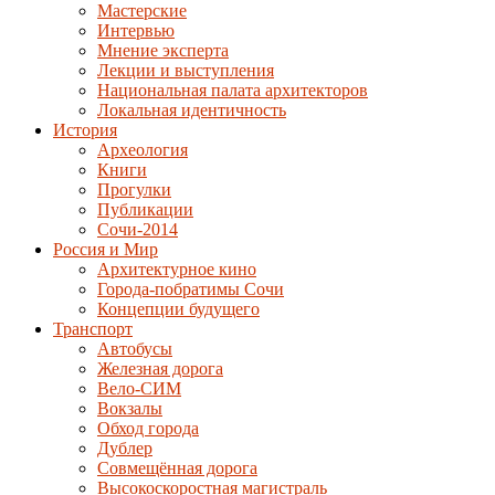
Мастерские
Интервью
Мнение эксперта
Лекции и выступления
Национальная палата архитекторов
Локальная идентичность
История
Археология
Книги
Прогулки
Публикации
Сочи-2014
Россия и Мир
Архитектурное кино
Города-побратимы Сочи
Концепции будущего
Транспорт
Автобусы
Железная дорога
Вело-СИМ
Вокзалы
Обход города
Дублер
Совмещённая дорога
Высокоскоростная магистраль