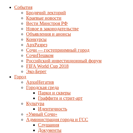
События
Бродячий лекторий
Краевые новости
Вести Минстроя РФ
Новое в законодательстве
Объявления и анонсы
Конкурсы
АрхРазрез
Сочи — гостеприимный город
СочиПешком
Российский инвестиционный форум
FIFA World Cup 2018
Эко-Берег
Город
АрхиНегатив
Городская среда
Парки и скверы
Граффити и стрит-арт
Культура
Идентичность
«Умный Сочи»
Администрация города и ГСС
Слушания
Документы