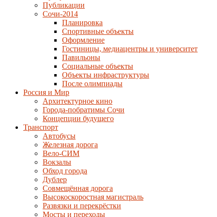
Публикации
Сочи-2014
Планировка
Спортивные объекты
Оформление
Гостиницы, медиацентры и университет
Павильоны
Социальные объекты
Объекты инфраструктуры
После олимпиады
Россия и Мир
Архитектурное кино
Города-побратимы Сочи
Концепции будущего
Транспорт
Автобусы
Железная дорога
Вело-СИМ
Вокзалы
Обход города
Дублер
Совмещённая дорога
Высокоскоростная магистраль
Развязки и перекрёстки
Мосты и переходы