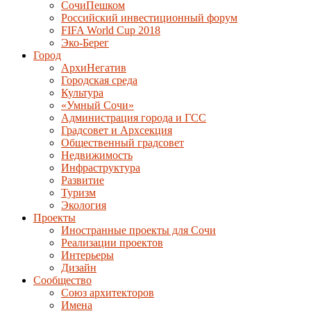
СочиПешком
Российский инвестиционный форум
FIFA World Cup 2018
Эко-Берег
Город
АрхиНегатив
Городская среда
Культура
«Умный Сочи»
Администрация города и ГСС
Градсовет и Архсекция
Общественный градсовет
Недвижимость
Инфраструктура
Развитие
Туризм
Экология
Проекты
Иностранные проекты для Сочи
Реализации проектов
Интерьеры
Дизайн
Сообщество
Союз архитекторов
Имена