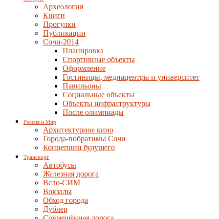
Археология
Книги
Прогулки
Публикации
Сочи-2014
Планировка
Спортивные объекты
Оформление
Гостиницы, медиацентры и университет
Павильоны
Социальные объекты
Объекты инфраструктуры
После олимпиады
Россия и Мир
Архитектурное кино
Города-побратимы Сочи
Концепции будущего
Транспорт
Автобусы
Железная дорога
Вело-СИМ
Вокзалы
Обход города
Дублер
Совмещённая дорога