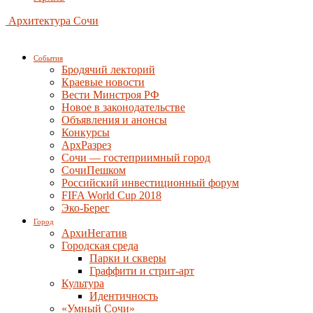
Архитектура Сочи
События
Бродячий лекторий
Краевые новости
Вести Минстроя РФ
Новое в законодательстве
Объявления и анонсы
Конкурсы
АрхРазрез
Сочи — гостеприимный город
СочиПешком
Российский инвестиционный форум
FIFA World Cup 2018
Эко-Берег
Город
АрхиНегатив
Городская среда
Парки и скверы
Граффити и стрит-арт
Культура
Идентичность
«Умный Сочи»