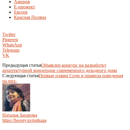
Амиров
Е-прожект
Евсеев
Красная Поляна
Twitter
Pinterest
WhatsApp
Telegram
VK
Предыдущая статья
Объявлен конкурс на разработку
архитектурной концепции современного доходного дома
Следующая статья
Первые пляжи Сочи и правила поведения
на них.
Наталья Захарова
https://boosty.to/nutkaaa