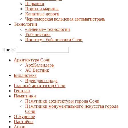
Парковки
Порты и марины
Канатные дороги
Черноморская кольцевая автомагистраль
Технологии
«Зелёные» технологии
Урбанистика
Институт Урбанистики Сочи
Поиск
Архитектура Сочи
АрхКалендарь
АС.Вестник
Библиотека
Идеи для города
Главный архитектор Сочи
Генплан
Памятники
Памятники архитектуры города Сочи
Памятники монументального искусства города
Сочи
О журнале
Партнёры
Архив