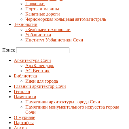
Парковки
Порты и марины
Канатные дороги
Черноморская кольцевая автомагистраль
Технологии
«Зелёные» технологии
Урбанистика
Институт Урбанистики Сочи
Поиск
Архитектура Сочи
АрхКалендарь
АС.Вестник
Библиотека
Идеи для города
Главный архитектор Сочи
Генплан
Памятники
Памятники архитектуры города Сочи
Памятники монументального искусства города
Сочи
О журнале
Партнёры
Архив