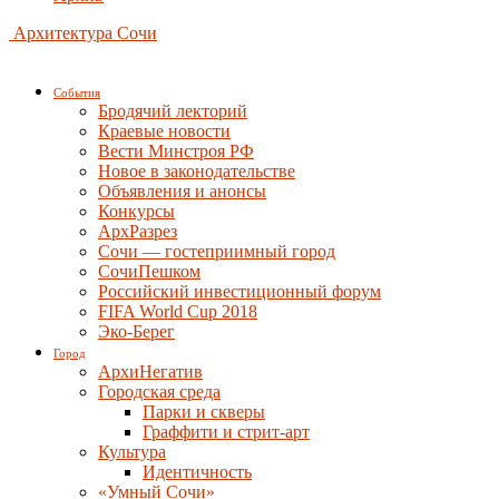
Архитектура Сочи
События
Бродячий лекторий
Краевые новости
Вести Минстроя РФ
Новое в законодательстве
Объявления и анонсы
Конкурсы
АрхРазрез
Сочи — гостеприимный город
СочиПешком
Российский инвестиционный форум
FIFA World Cup 2018
Эко-Берег
Город
АрхиНегатив
Городская среда
Парки и скверы
Граффити и стрит-арт
Культура
Идентичность
«Умный Сочи»