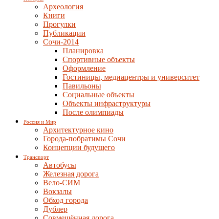
Археология
Книги
Прогулки
Публикации
Сочи-2014
Планировка
Спортивные объекты
Оформление
Гостиницы, медиацентры и университет
Павильоны
Социальные объекты
Объекты инфраструктуры
После олимпиады
Россия и Мир
Архитектурное кино
Города-побратимы Сочи
Концепции будущего
Транспорт
Автобусы
Железная дорога
Вело-СИМ
Вокзалы
Обход города
Дублер
Совмещённая дорога