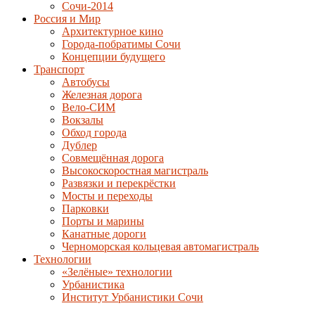
Сочи-2014
Россия и Мир
Архитектурное кино
Города-побратимы Сочи
Концепции будущего
Транспорт
Автобусы
Железная дорога
Вело-СИМ
Вокзалы
Обход города
Дублер
Совмещённая дорога
Высокоскоростная магистраль
Развязки и перекрёстки
Мосты и переходы
Парковки
Порты и марины
Канатные дороги
Черноморская кольцевая автомагистраль
Технологии
«Зелёные» технологии
Урбанистика
Институт Урбанистики Сочи