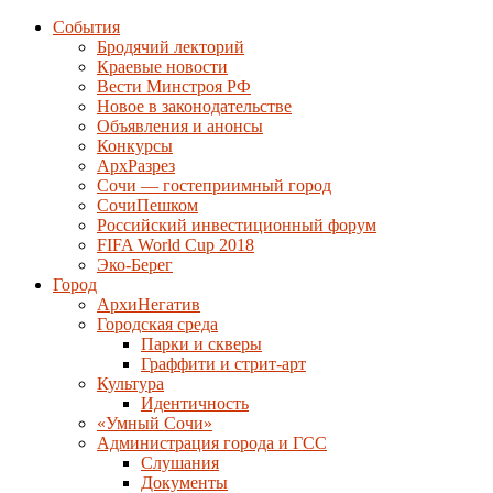
События
Бродячий лекторий
Краевые новости
Вести Минстроя РФ
Новое в законодательстве
Объявления и анонсы
Конкурсы
АрхРазрез
Сочи — гостеприимный город
СочиПешком
Российский инвестиционный форум
FIFA World Cup 2018
Эко-Берег
Город
АрхиНегатив
Городская среда
Парки и скверы
Граффити и стрит-арт
Культура
Идентичность
«Умный Сочи»
Администрация города и ГСС
Слушания
Документы