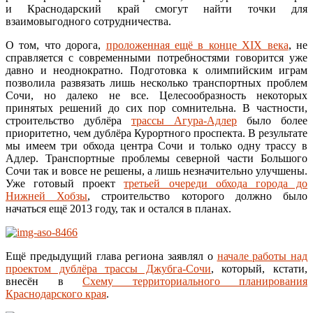
и Краснодарский край смогут найти точки для
взаимовыгодного сотрудничества.
О том, что дорога,
проложенная ещё в конце XIX века
, не
справляется с современными потребностями говорится уже
давно и неоднократно. Подготовка к олимпийским играм
позволила развязать лишь несколько транспортных проблем
Сочи, но далеко не все. Целесообразность некоторых
принятых решений до сих пор сомнительна. В частности,
строительство дублёра
трассы Агура-Адлер
было более
приоритетно, чем дублёра Курортного проспекта. В результате
мы имеем три обхода центра Сочи и только одну трассу в
Адлер. Транспортные проблемы северной части Большого
Сочи так и вовсе не решены, а лишь незначительно улучшены.
Уже готовый проект
третьей очереди обхода города до
Нижней Хобзы
, строительство которого должно было
начаться ещё 2013 году, так и остался в планах.
Ещё предыдущий глава региона заявлял о
начале работы над
проектом дублёра трассы Джубга-Сочи
, который, кстати,
внесён в
Схему территориального планирования
Краснодарского края
.