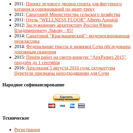
2011
:
Проект ледового дворца спорта для фигурного
катания и соревнований по шорт-треку
2011
:
Санаторий Министерства сельского хозяйства
2011
:
Отель “WELLNESS FLOOR” Alberto Apostoli
2012
:
Заслуженному архитектору России Юрию
Владимировичу Львову - 85!
2014
:
Санаторий "Красмашевский": модернизированная
неоклассика
2014
:
Федеральные трассы и развязки Сочи обследованы
дорожным сканером
2015
:
Приём работ на смотр-конкурс “АрхРазрез 2015″
продлён до 1 сентября
2016
:
Архсекция 5 августа 2016 года: скульптуры
Церетели признаны неподходящими для Сочи
Народное софинансирование
Техническое
Регистрация