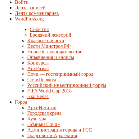
Войти
Лента записей
Лента комментариев
WordPress.org
События
Бродячий лекторий
Краевые новости
Вести Минстроя РФ
Новое в законодательстве
Объявления и анонсы
Конкурсы
АрхРазрез
Сочи — гостеприимный город
СочиПешком
Российский инвестиционный форум
FIFA World Cup 2018
Эко-Берег
Город
АрхиНегатив
Городская среда
Культура
«Умный Сочи»
Администрация города и ГСС
Градсовет и Архсекция