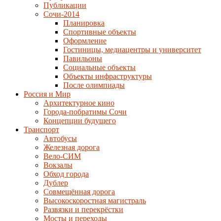
Публикации
Сочи-2014
Планировка
Спортивные объекты
Оформление
Гостиницы, медиацентры и университет
Павильоны
Социальные объекты
Объекты инфраструктуры
После олимпиады
Россия и Мир
Архитектурное кино
Города-побратимы Сочи
Концепции будущего
Транспорт
Автобусы
Железная дорога
Вело-СИМ
Вокзалы
Обход города
Дублер
Совмещённая дорога
Высокоскоростная магистраль
Развязки и перекрёстки
Мосты и переходы