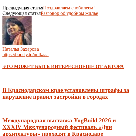
Предыдущая статья
Поздравляем с юбилеем!
Следующая статья
Разговор об удобном жилье
Наталья Захарова
https://boosty.to/nutkaaa
ЭТО МОЖЕТ БЫТЬ ИНТЕРЕСНО
ЕЩЕ ОТ АВТОРА
В Краснодарском крае установлены штрафы за
нарушение правил застройки в городах
Международная выставка YugBuild 2026 и
XXXIV Международный фестиваль «Дни
архитектуры» проходят в Краснодаре