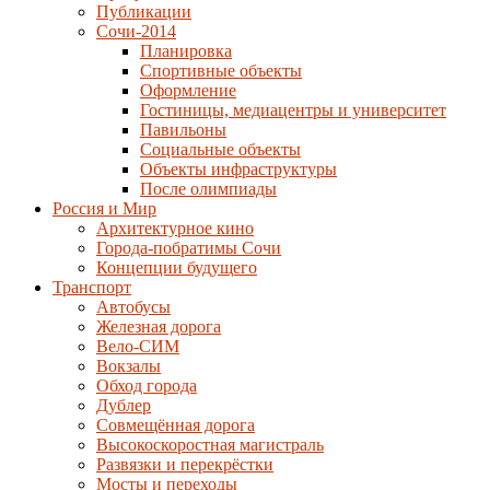
Публикации
Сочи-2014
Планировка
Спортивные объекты
Оформление
Гостиницы, медиацентры и университет
Павильоны
Социальные объекты
Объекты инфраструктуры
После олимпиады
Россия и Мир
Архитектурное кино
Города-побратимы Сочи
Концепции будущего
Транспорт
Автобусы
Железная дорога
Вело-СИМ
Вокзалы
Обход города
Дублер
Совмещённая дорога
Высокоскоростная магистраль
Развязки и перекрёстки
Мосты и переходы