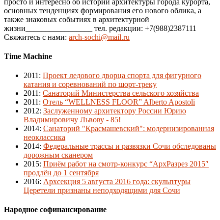
просто и интересно об истории архитектуры города курорта,
основных тенденциях формирования его нового облика, а
также знаковых событиях в архитектурной
жизни_________________ тел. редакции: +7(988)2387111
Свяжитесь с нами:
arch-sochi@mail.ru
Time Machine
2011
:
Проект ледового дворца спорта для фигурного
катания и соревнований по шорт-треку
2011
:
Санаторий Министерства сельского хозяйства
2011
:
Отель “WELLNESS FLOOR” Alberto Apostoli
2012
:
Заслуженному архитектору России Юрию
Владимировичу Львову - 85!
2014
:
Санаторий "Красмашевский": модернизированная
неоклассика
2014
:
Федеральные трассы и развязки Сочи обследованы
дорожным сканером
2015
:
Приём работ на смотр-конкурс “АрхРазрез 2015″
продлён до 1 сентября
2016
:
Архсекция 5 августа 2016 года: скульптуры
Церетели признаны неподходящими для Сочи
Народное софинансирование