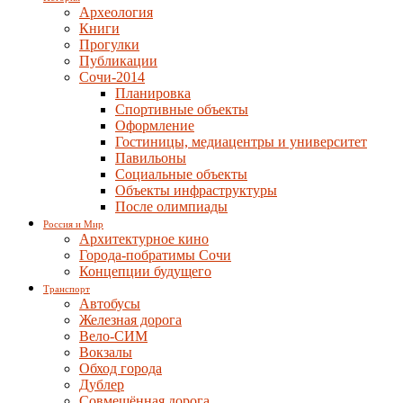
Археология
Книги
Прогулки
Публикации
Сочи-2014
Планировка
Спортивные объекты
Оформление
Гостиницы, медиацентры и университет
Павильоны
Социальные объекты
Объекты инфраструктуры
После олимпиады
Россия и Мир
Архитектурное кино
Города-побратимы Сочи
Концепции будущего
Транспорт
Автобусы
Железная дорога
Вело-СИМ
Вокзалы
Обход города
Дублер
Совмещённая дорога