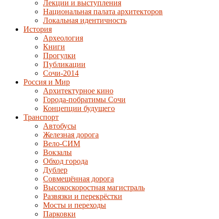
Лекции и выступления
Национальная палата архитекторов
Локальная идентичность
История
Археология
Книги
Прогулки
Публикации
Сочи-2014
Россия и Мир
Архитектурное кино
Города-побратимы Сочи
Концепции будущего
Транспорт
Автобусы
Железная дорога
Вело-СИМ
Вокзалы
Обход города
Дублер
Совмещённая дорога
Высокоскоростная магистраль
Развязки и перекрёстки
Мосты и переходы
Парковки