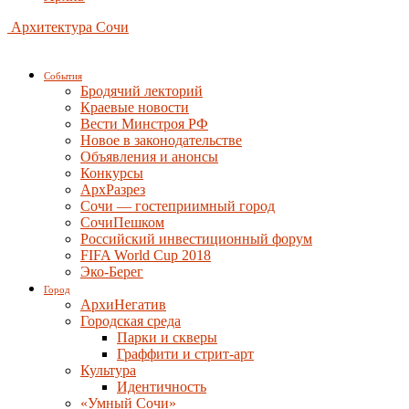
Архитектура Сочи
События
Бродячий лекторий
Краевые новости
Вести Минстроя РФ
Новое в законодательстве
Объявления и анонсы
Конкурсы
АрхРазрез
Сочи — гостеприимный город
СочиПешком
Российский инвестиционный форум
FIFA World Cup 2018
Эко-Берег
Город
АрхиНегатив
Городская среда
Парки и скверы
Граффити и стрит-арт
Культура
Идентичность
«Умный Сочи»