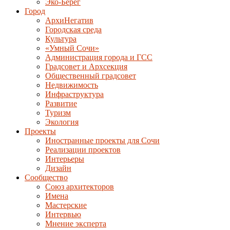
Эко-Берег
Город
АрхиНегатив
Городская среда
Культура
«Умный Сочи»
Администрация города и ГСС
Градсовет и Архсекция
Общественный градсовет
Недвижимость
Инфраструктура
Развитие
Туризм
Экология
Проекты
Иностранные проекты для Сочи
Реализации проектов
Интерьеры
Дизайн
Сообщество
Союз архитекторов
Имена
Мастерские
Интервью
Мнение эксперта