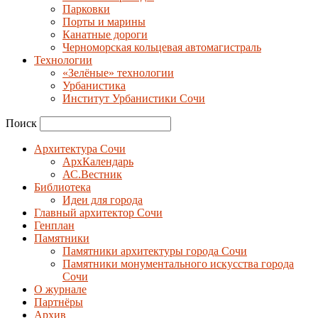
Парковки
Порты и марины
Канатные дороги
Черноморская кольцевая автомагистраль
Технологии
«Зелёные» технологии
Урбанистика
Институт Урбанистики Сочи
Поиск
Архитектура Сочи
АрхКалендарь
АС.Вестник
Библиотека
Идеи для города
Главный архитектор Сочи
Генплан
Памятники
Памятники архитектуры города Сочи
Памятники монументального искусства города
Сочи
О журнале
Партнёры
Архив