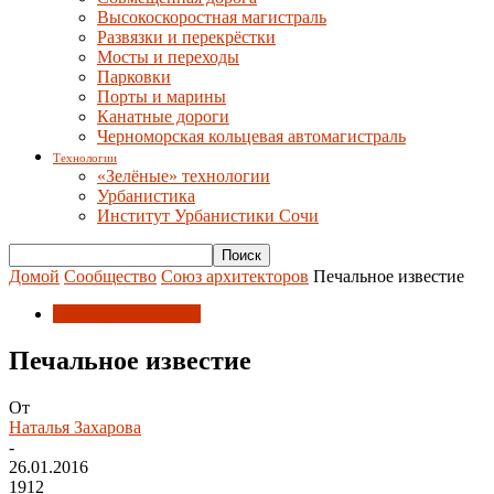
Высокоскоростная магистраль
Развязки и перекрёстки
Мосты и переходы
Парковки
Порты и марины
Канатные дороги
Черноморская кольцевая автомагистраль
Технологии
«Зелёные» технологии
Урбанистика
Институт Урбанистики Сочи
Домой
Сообщество
Союз архитекторов
Печальное известие
Союз архитекторов
Печальное известие
От
Наталья Захарова
-
26.01.2016
1912