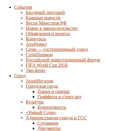
События
Бродячий лекторий
Краевые новости
Вести Минстроя РФ
Новое в законодательстве
Объявления и анонсы
Конкурсы
АрхРазрез
Сочи — гостеприимный город
СочиПешком
Российский инвестиционный форум
FIFA World Cup 2018
Эко-Берег
Город
АрхиНегатив
Городская среда
Парки и скверы
Граффити и стрит-арт
Культура
Идентичность
«Умный Сочи»
Администрация города и ГСС
Слушания
Документы