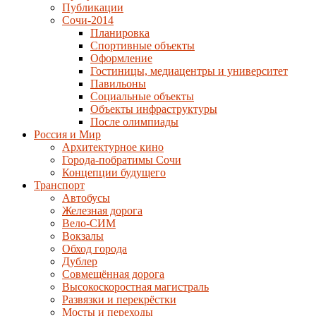
Публикации
Сочи-2014
Планировка
Спортивные объекты
Оформление
Гостиницы, медиацентры и университет
Павильоны
Социальные объекты
Объекты инфраструктуры
После олимпиады
Россия и Мир
Архитектурное кино
Города-побратимы Сочи
Концепции будущего
Транспорт
Автобусы
Железная дорога
Вело-СИМ
Вокзалы
Обход города
Дублер
Совмещённая дорога
Высокоскоростная магистраль
Развязки и перекрёстки
Мосты и переходы