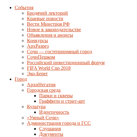
События
Бродячий лекторий
Краевые новости
Вести Минстроя РФ
Новое в законодательстве
Объявления и анонсы
Конкурсы
АрхРазрез
Сочи — гостеприимный город
СочиПешком
Российский инвестиционный форум
FIFA World Cup 2018
Эко-Берег
Город
АрхиНегатив
Городская среда
Парки и скверы
Граффити и стрит-арт
Культура
Идентичность
«Умный Сочи»
Администрация города и ГСС
Слушания
Документы