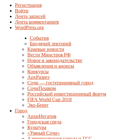
Регистрация
Войти
Лента записей
Лента комментариев
WordPress.org
События
Бродячий лекторий
Краевые новости
Вести Минстроя РФ
Новое в законодательстве
Объявления и анонсы
Конкурсы
АрхРазрез
Сочи — гостеприимный город
СочиПешком
Российский инвестиционный форум
FIFA World Cup 2018
Эко-Берег
Город
АрхиНегатив
Городская среда
Культура
«Умный Сочи»
Администрация города и ГСС