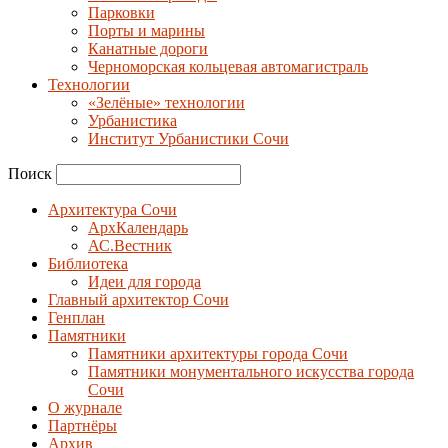
Парковки
Порты и марины
Канатные дороги
Черноморская кольцевая автомагистраль
Технологии
«Зелёные» технологии
Урбанистика
Институт Урбанистики Сочи
Поиск
Архитектура Сочи
АрхКалендарь
АС.Вестник
Библиотека
Идеи для города
Главный архитектор Сочи
Генплан
Памятники
Памятники архитектуры города Сочи
Памятники монументального искусства города
Сочи
О журнале
Партнёры
Архив