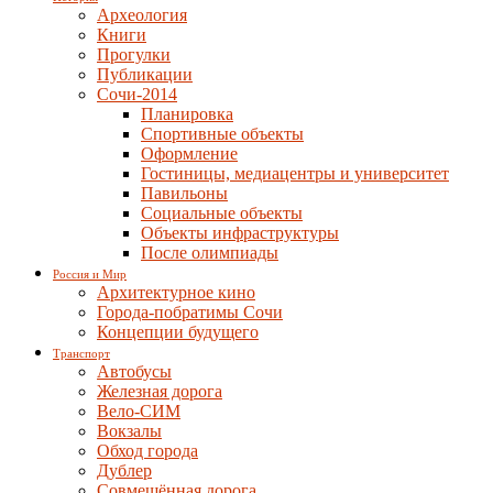
Археология
Книги
Прогулки
Публикации
Сочи-2014
Планировка
Спортивные объекты
Оформление
Гостиницы, медиацентры и университет
Павильоны
Социальные объекты
Объекты инфраструктуры
После олимпиады
Россия и Мир
Архитектурное кино
Города-побратимы Сочи
Концепции будущего
Транспорт
Автобусы
Железная дорога
Вело-СИМ
Вокзалы
Обход города
Дублер
Совмещённая дорога