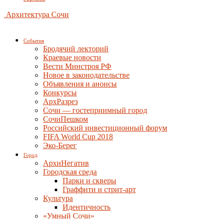
Архитектура Сочи
События
Бродячий лекторий
Краевые новости
Вести Минстроя РФ
Новое в законодательстве
Объявления и анонсы
Конкурсы
АрхРазрез
Сочи — гостеприимный город
СочиПешком
Российский инвестиционный форум
FIFA World Cup 2018
Эко-Берег
Город
АрхиНегатив
Городская среда
Парки и скверы
Граффити и стрит-арт
Культура
Идентичность
«Умный Сочи»