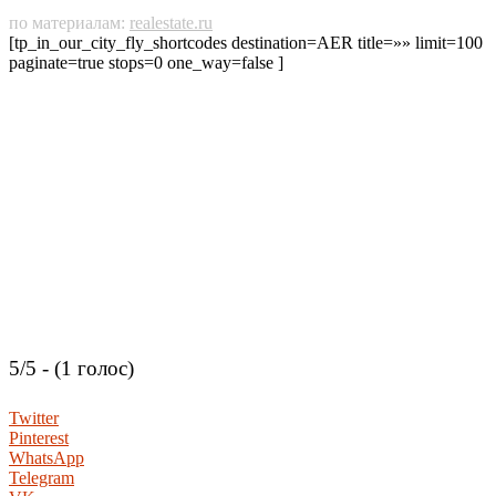
по материалам:
realestate.ru
[tp_in_our_city_fly_shortcodes destination=AER title=»» limit=100
paginate=true stops=0 one_way=false ]
5/5 - (1 голос)
Twitter
Pinterest
WhatsApp
Telegram