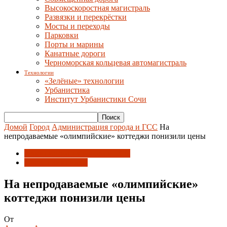
Высокоскоростная магистраль
Развязки и перекрёстки
Мосты и переходы
Парковки
Порты и марины
Канатные дороги
Черноморская кольцевая автомагистраль
Технологии
«Зелёные» технологии
Урбанистика
Институт Урбанистики Сочи
Домой
Город
Администрация города и ГСС
На
непродаваемые «олимпийские» коттеджи понизили цены
Администрация города и ГСС
После олимпиады
На непродаваемые «олимпийские»
коттеджи понизили цены
От