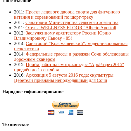
Time Machine
2011
:
Проект ледового дворца спорта для фигурного
катания и соревнований по шорт-треку
2011
:
Санаторий Министерства сельского хозяйства
2011
:
Отель “WELLNESS FLOOR” Alberto Apostoli
2012
:
Заслуженному архитектору России Юрию
Владимировичу Львову - 85!
2014
:
Санаторий "Красмашевский": модернизированная
неоклассика
2014
:
Федеральные трассы и развязки Сочи обследованы
дорожным сканером
2015
:
Приём работ на смотр-конкурс “АрхРазрез 2015″
продлён до 1 сентября
2016
:
Архсекция 5 августа 2016 года: скульптуры
Церетели признаны неподходящими для Сочи
Народное софинансирование
Техническое