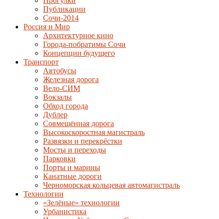
Прогулки
Публикации
Сочи-2014
Россия и Мир
Архитектурное кино
Города-побратимы Сочи
Концепции будущего
Транспорт
Автобусы
Железная дорога
Вело-СИМ
Вокзалы
Обход города
Дублер
Совмещённая дорога
Высокоскоростная магистраль
Развязки и перекрёстки
Мосты и переходы
Парковки
Порты и марины
Канатные дороги
Черноморская кольцевая автомагистраль
Технологии
«Зелёные» технологии
Урбанистика