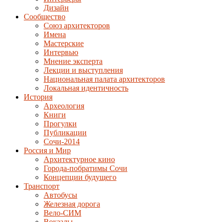
Дизайн
Сообщество
Союз архитекторов
Имена
Мастерские
Интервью
Мнение эксперта
Лекции и выступления
Национальная палата архитекторов
Локальная идентичность
История
Археология
Книги
Прогулки
Публикации
Сочи-2014
Россия и Мир
Архитектурное кино
Города-побратимы Сочи
Концепции будущего
Транспорт
Автобусы
Железная дорога
Вело-СИМ
Вокзалы