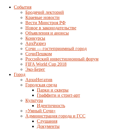
События
Бродячий лекторий
Краевые новости
Вести Минстроя РФ
Новое в законодательстве
Объявления и анонсы
Конкурсы
АрхРазрез
Сочи — гостеприимный город
СочиПешком
Российский инвестиционный форум
FIFA World Cup 2018
Эко-Берег
Город
АрхиНегатив
Городская среда
Парки и скверы
Граффити и стрит-арт
Культура
Идентичность
«Умный Сочи»
Администрация города и ГСС
Слушания
Документы