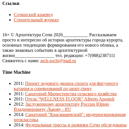
Ссылки
Сочинский краевед
Строительный журнал
16+ © Архитектура Сочи 2026___________ Рассказываем
просто и интересно об истории архитектуры города курорта,
основных тенденциях формирования его нового облика, а
также знаковых событиях в архитектурной
жизни_________________ тел. редакции: +7(988)2387111
Свяжитесь с нами:
arch-sochi@mail.ru
Time Machine
2011
:
Проект ледового дворца спорта для фигурного
катания и соревнований по шорт-треку
2011
:
Санаторий Министерства сельского хозяйства
2011
:
Отель “WELLNESS FLOOR” Alberto Apostoli
2012
:
Заслуженному архитектору России Юрию
Владимировичу Львову - 85!
2014
:
Санаторий "Красмашевский": модернизированная
неоклассика
2014
:
Федеральные трассы и развязки Сочи обследованы