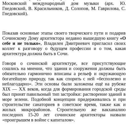
Московский международный дом музыки (арх. Ю.
Гнедовский, В. Красильников, Д. Солопов, М. Гаврилова, С.
Гнедовский).
Показав основные этапы своего творческого пути и подарив
Сочинскому Дому архитектора недавно вышедшую книгу
«О
себе и не только»
, Владилен Дмитриевич пригласил своих
коллег к разговору о будущем профессии и о том, какая
архитектура должна быть в Сочи.
Говоря о сочинской архитектуре, все присутствующие
сошлись на мнении, что здания и сооружения должны быть
обязательно гармонично вписаны а рельеф и окружающую
богатейшую природу, так как спорить с ней «бесполезно и
неблагодарно». Эти основы были заложены ещё на рубеже
XIX — XX веков, когда для формирования городской среды
был принят павильоный тип застройки: растворение зданий в
море зелени. Подобной концепции придерживались и при
строительстве санаториев в советское время, также как и
жилых микрорайонов. Строительную же вакханалию
последних 15-20 лет сочинские архитекторы назвали
«проигрышем в войне с капиталом».