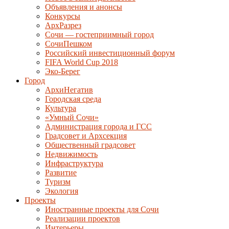
Объявления и анонсы
Конкурсы
АрхРазрез
Сочи — гостеприимный город
СочиПешком
Российский инвестиционный форум
FIFA World Cup 2018
Эко-Берег
Город
АрхиНегатив
Городская среда
Культура
«Умный Сочи»
Администрация города и ГСС
Градсовет и Архсекция
Общественный градсовет
Недвижимость
Инфраструктура
Развитие
Туризм
Экология
Проекты
Иностранные проекты для Сочи
Реализации проектов
Интерьеры