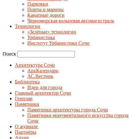
Парковки
Порты и марины
Канатные дороги
Черноморская кольцевая автомагистраль
Технологии
«Зелёные» технологии
Урбанистика
Институт Урбанистики Сочи
Поиск
Архитектура Сочи
АрхКалендарь
АС.Вестник
Библиотека
Идеи для города
Главный архитектор Сочи
Генплан
Памятники
Памятники архитектуры города Сочи
Памятники монументального искусства города
Сочи
О журнале
Партнёры
Архив