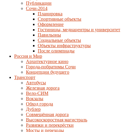
Публикации
Сочи-2014
Планировка
Спортивные объекты
Оформление
Гостиницы, медиацентры и университет
Павильоны
Социальные объекты
Объекты инфраструктуры
После олимпиады
Россия и Мир
Архитектурное кино
Города-побратимы Сочи
Концепции будущего
Транспорт
Автобусы
Железная дорога
Вело-СИМ
Вокзалы
Обход города
Дублер
Совмещённая дорога
Высокоскоростная магистраль
Развязки и перекрёстки
Мосты и переходы