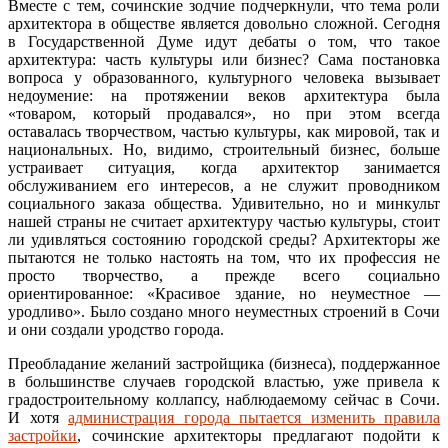
Вместе с тем, сочинские зодчие подчеркнули, что тема роли
архитектора в обществе является довольно сложной. Сегодня
в Государственной Думе идут дебаты о том, что такое
архитектура: часть культуры или бизнес? Сама постановка
вопроса у образованного, культурного человека вызывает
недоумение: на протяжении веков архитектура была
«товаром, который продавался», но при этом всегда
оставалась творчеством, частью культуры, как мировой, так и
национальных. Но, видимо, строительный бизнес, больше
устраивает ситуация, когда архитектор занимается
обслуживанием его интересов, а не служит проводником
социального заказа общества. Удивительно, но и минкульт
нашей страны не считает архитектуру частью культуры, стоит
ли удивляться состоянию городской среды? Архитекторы же
пытаются не только настоять на том, что их профессия не
просто творчество, а прежде всего социально
ориентированное: «Красивое здание, но неуместное —
уродливо». Было создано много неуместных строений в Сочи
и они создали уродство города.
Преобладание желаний застройщика (бизнеса), поддержанное
в большинстве случаев городской властью, уже привела к
градостроительному коллапсу, наблюдаемому сейчас в Сочи.
И хотя
администрация города пытается изменить правила
застройки
, сочинские архитекторы предлагают подойти к