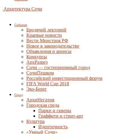
Архитектура Сочи
События
Бродячий лекторий
Краевые новости
Вести Минстроя РФ
Новое в законодательстве
Объявления и анонсы
Конкурсы
АрхРазрез
Сочи — гостеприимный город
СочиПешком
Российский инвестиционный форум
FIFA World Cup 2018
Эко-Берег
Город
АрхиНегатив
Городская среда
Парки и скверы
Граффити и стрит-арт
Культура
Идентичность
«Умный Сочи»