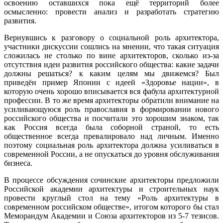
освоению оставшихся пока ещё территорий более
осмысленно: провести анализ и разработать стратегию
развития.
Вернувшись к разговору о социальной роль архитектора,
участники дискуссии сошлись на мнении, что такая ситуация
сложилась не столько по вине архитекторов, сколько из-за
отсутствия идеи развития российского общества: какие задачи
должны решаться? к каким целям мы движемся? Был
приведён пример Японии с идеей «Здоровье нации», в
которую очень хорошо вписывается вся фабула архитектурной
профессии. В то же время архитекторы обратили внимание на
усиливающуюся роль православия в формировании нового
российского общества и посчитали это хорошим знаком, так
как Россия всегда была соборной страной, то есть
общественное всегда превалировало над личным. Именно
поэтому социальная роль архитектора должна усиливаться в
современной России, а не опускаться до уровня обслуживания
бизнеса.
В процессе обсуждения сочинские архитекторы предложили
Российской академии архитектуры и строительных наук
провести круглый стол на тему «Роль архитектуры в
современном российском обществе», итогом которого бы стал
Меморандум Академии и Союза архитекторов из 5-7 тезисов.