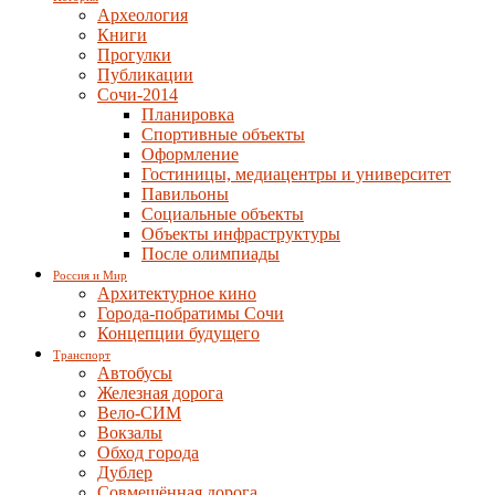
Археология
Книги
Прогулки
Публикации
Сочи-2014
Планировка
Спортивные объекты
Оформление
Гостиницы, медиацентры и университет
Павильоны
Социальные объекты
Объекты инфраструктуры
После олимпиады
Россия и Мир
Архитектурное кино
Города-побратимы Сочи
Концепции будущего
Транспорт
Автобусы
Железная дорога
Вело-СИМ
Вокзалы
Обход города
Дублер
Совмещённая дорога