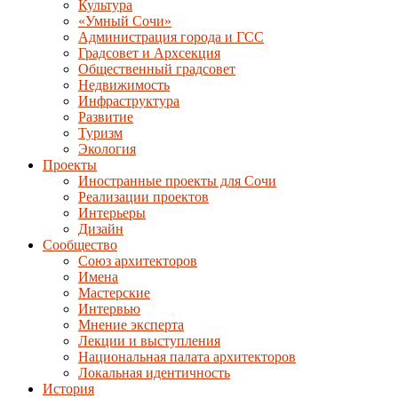
Культура
«Умный Сочи»
Администрация города и ГСС
Градсовет и Архсекция
Общественный градсовет
Недвижимость
Инфраструктура
Развитие
Туризм
Экология
Проекты
Иностранные проекты для Сочи
Реализации проектов
Интерьеры
Дизайн
Сообщество
Союз архитекторов
Имена
Мастерские
Интервью
Мнение эксперта
Лекции и выступления
Национальная палата архитекторов
Локальная идентичность
История