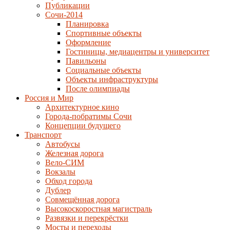
Публикации
Сочи-2014
Планировка
Спортивные объекты
Оформление
Гостиницы, медиацентры и университет
Павильоны
Социальные объекты
Объекты инфраструктуры
После олимпиады
Россия и Мир
Архитектурное кино
Города-побратимы Сочи
Концепции будущего
Транспорт
Автобусы
Железная дорога
Вело-СИМ
Вокзалы
Обход города
Дублер
Совмещённая дорога
Высокоскоростная магистраль
Развязки и перекрёстки
Мосты и переходы