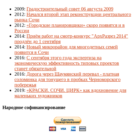
2009
:
Градостроительный совет 06 августа 2009
2012
:
Начался второй этап реконструкции центрального
рынка Сочи
2012
:
«Городские планировщики» скоро появятся и в
России
2014
:
Приём работ на смотр-конкурс "АрхРазрез 2014"
продлён до 1 сентября
2014
:
Новый микрорайон для многодетных семей
появится в Сочи
2016
:
С сентября этого года экспертиза на
экономическую эффективность типовых проектов
станет обязательной
2016
:
Дорога через Шаумянский перевал - платная
соломинка для тонущего в пробках Черноморского
побережья
2019
:
«КРАСКИ. СОЧИ. ЦИРК» как вдохновение для
маленьких художников
Народное софинансирование