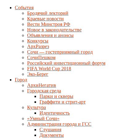
События
Бродячий лекторий
Краевые новости
Вести Минстроя РФ
Новое в законодательстве
Объявления и анонсы
Конкурсы
АрхРазрез
Сочи — гостеприимный город
СочиПешком
Российский инвестиционный форум
FIFA World Cup 2018
Эко-Берег
Город
АрхиНегатив
Городская среда
Парки и скверы
Граффити и стрит-арт
Культура
Идентичность
«Умный Сочи»
Администрация города и ГСС
Слушания
Документы