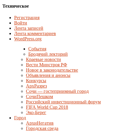
Техническое
Регистрация
Войти
Лента записей
Лента комментариев
WordPress.org
События
Бродячий лекторий
Краевые новости
Вести Минстроя РФ
Новое в законодательстве
Объявления и анонсы
Конкурсы
АрхРазрез
Сочи — гостеприимный город
СочиПешком
Российский инвестиционный форум
FIFA World Cup 2018
Эко-Берег
Город
АрхиНегатив
Городская среда