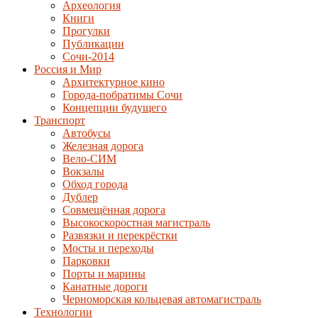
Археология
Книги
Прогулки
Публикации
Сочи-2014
Россия и Мир
Архитектурное кино
Города-побратимы Сочи
Концепции будущего
Транспорт
Автобусы
Железная дорога
Вело-СИМ
Вокзалы
Обход города
Дублер
Совмещённая дорога
Высокоскоростная магистраль
Развязки и перекрёстки
Мосты и переходы
Парковки
Порты и марины
Канатные дороги
Черноморская кольцевая автомагистраль
Технологии