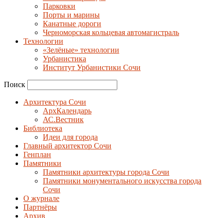
Парковки
Порты и марины
Канатные дороги
Черноморская кольцевая автомагистраль
Технологии
«Зелёные» технологии
Урбанистика
Институт Урбанистики Сочи
Поиск
Архитектура Сочи
АрхКалендарь
АС.Вестник
Библиотека
Идеи для города
Главный архитектор Сочи
Генплан
Памятники
Памятники архитектуры города Сочи
Памятники монументального искусства города
Сочи
О журнале
Партнёры
Архив