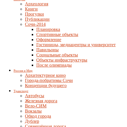
Археология
Книги
Прогулки
Публикации
Сочи-2014
Планировка
Спортивные объекты
Оформление
Гостиницы, медиацентры и университет
Павильоны
Социальные объекты
Объекты инфраструктуры
После олимпиады
Россия и Мир
Архитектурное кино
Города-побратимы Сочи
Концепции будущего
Транспорт
Автобусы
Железная дорога
Вело-СИМ
Вокзалы
Обход города
Дублер
Совмещённая дорога