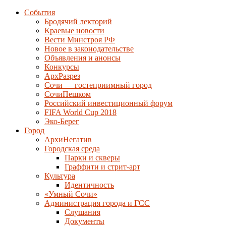
События
Бродячий лекторий
Краевые новости
Вести Минстроя РФ
Новое в законодательстве
Объявления и анонсы
Конкурсы
АрхРазрез
Сочи — гостеприимный город
СочиПешком
Российский инвестиционный форум
FIFA World Cup 2018
Эко-Берег
Город
АрхиНегатив
Городская среда
Парки и скверы
Граффити и стрит-арт
Культура
Идентичность
«Умный Сочи»
Администрация города и ГСС
Слушания
Документы