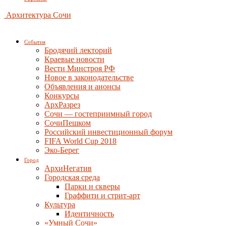
Архитектура Сочи
События
Бродячий лекторий
Краевые новости
Вести Минстроя РФ
Новое в законодательстве
Объявления и анонсы
Конкурсы
АрхРазрез
Сочи — гостеприимный город
СочиПешком
Российский инвестиционный форум
FIFA World Cup 2018
Эко-Берег
Город
АрхиНегатив
Городская среда
Парки и скверы
Граффити и стрит-арт
Культура
Идентичность
«Умный Сочи»