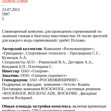
Анжела Аджар
-
23.07.2012
5907
0
Совмещенный комплекс для проведения соревнований по
лыжным гонкам и биатлону вместимостью 16 тысяч зрителей
для каждого вида соревнований; хребет Псехако.
Авторский коллектив
: Компания «Росинжиниринг»,
«Гриндакер», Спортивные технологи – Просвирнин С.Г.,
Кузнецов А.А.
Специалисты АСО – Ровинский В.А., Дегтярев А.А.,
Кондаков Б.П., Плотицына С.
Инвестор
: ОАО «Газпром».
Заказчик:
ООО «Газпром социнвест»
Генподрядчик
: ЗАО «РОСИНЖИНИРИНГ»
Подрядчик по фасадам: компания «Эстель» Казань.
Поставщик
:
компания ROCKWOOL, системные решения
«ROCKROOF, ROCKFACADE, ROCKFIRE , фасадные
панели Rockpanel.
Общая площадь застройки комплекса
, включая временные
трибуны и арену 27911 квадратных метров.