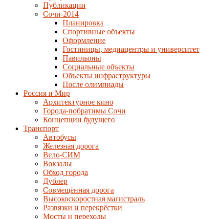
Публикации
Сочи-2014
Планировка
Спортивные объекты
Оформление
Гостиницы, медиацентры и университет
Павильоны
Социальные объекты
Объекты инфраструктуры
После олимпиады
Россия и Мир
Архитектурное кино
Города-побратимы Сочи
Концепции будущего
Транспорт
Автобусы
Железная дорога
Вело-СИМ
Вокзалы
Обход города
Дублер
Совмещённая дорога
Высокоскоростная магистраль
Развязки и перекрёстки
Мосты и переходы