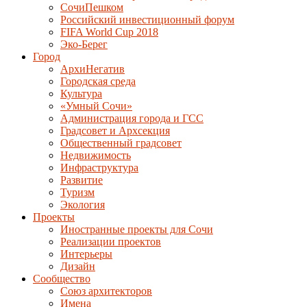
СочиПешком
Российский инвестиционный форум
FIFA World Cup 2018
Эко-Берег
Город
АрхиНегатив
Городская среда
Культура
«Умный Сочи»
Администрация города и ГСС
Градсовет и Архсекция
Общественный градсовет
Недвижимость
Инфраструктура
Развитие
Туризм
Экология
Проекты
Иностранные проекты для Сочи
Реализации проектов
Интерьеры
Дизайн
Сообщество
Союз архитекторов
Имена