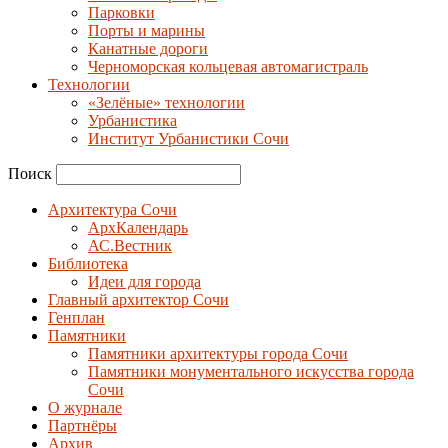
Парковки
Порты и марины
Канатные дороги
Черноморская кольцевая автомагистраль
Технологии
«Зелёные» технологии
Урбанистика
Институт Урбанистики Сочи
Поиск
Архитектура Сочи
АрхКалендарь
АС.Вестник
Библиотека
Идеи для города
Главный архитектор Сочи
Генплан
Памятники
Памятники архитектуры города Сочи
Памятники монументального искусства города
Сочи
О журнале
Партнёры
Архив