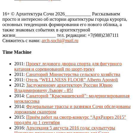
16+ © Архитектура Сочи 2026___________ Рассказываем
просто и интересно об истории архитектуры города курорта,
основных тенденциях формирования его нового облика, а
также знаковых событиях в архитектурной
жизни_________________ тел. редакции: +7(988)2387111
Свяжитесь с нами:
arch-sochi@mail.ru
Time Machine
2011
:
Проект ледового дворца спорта для фигурного
катания и соревнований по шорт-треку
2011
:
Санаторий Министерства сельского хозяйства
2011
:
Отель “WELLNESS FLOOR” Alberto Apostoli
2012
:
Заслуженному архитектору России Юрию
Владимировичу Львову - 85!
2014
:
Санаторий "Красмашевский": модернизированная
неоклассика
2014
:
Федеральные трассы и развязки Сочи обследованы
дорожным сканером
2015
:
Приём работ на смотр-конкурс “АрхРазрез 2015″
продлён до 1 сентября
2016
:
Архсекция 5 августа 2016 года: скульптуры