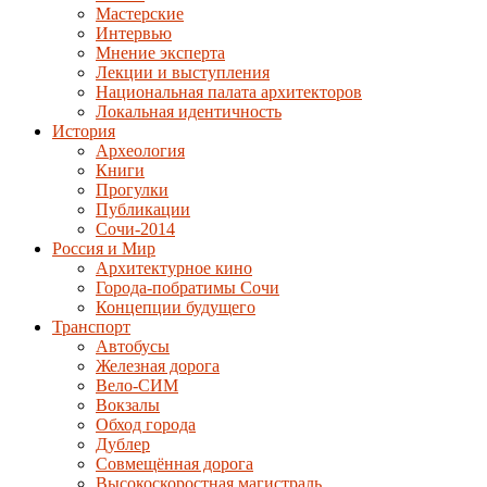
Мастерские
Интервью
Мнение эксперта
Лекции и выступления
Национальная палата архитекторов
Локальная идентичность
История
Археология
Книги
Прогулки
Публикации
Сочи-2014
Россия и Мир
Архитектурное кино
Города-побратимы Сочи
Концепции будущего
Транспорт
Автобусы
Железная дорога
Вело-СИМ
Вокзалы
Обход города
Дублер
Совмещённая дорога
Высокоскоростная магистраль