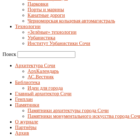
Парковки
Порты и марины
Канатные дороги
Черноморская кольцевая автомагистраль
Технологии
«Зелёные» технологии
Урбанистика
Институт Урбанистики Сочи
Поиск
Архитектура Сочи
АрхКалендарь
АС.Вестник
Библиотека
Идеи для города
Главный архитектор Сочи
Генплан
Памятники
Памятники архитектуры города Сочи
Памятники монументального искусства города Соч
О журнале
Партнёры
Архив