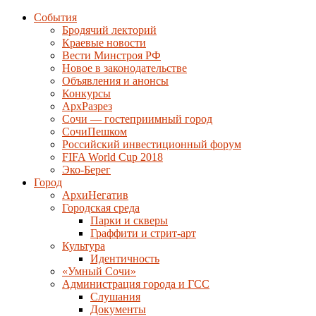
События
Бродячий лекторий
Краевые новости
Вести Минстроя РФ
Новое в законодательстве
Объявления и анонсы
Конкурсы
АрхРазрез
Сочи — гостеприимный город
СочиПешком
Российский инвестиционный форум
FIFA World Cup 2018
Эко-Берег
Город
АрхиНегатив
Городская среда
Парки и скверы
Граффити и стрит-арт
Культура
Идентичность
«Умный Сочи»
Администрация города и ГСС
Слушания
Документы