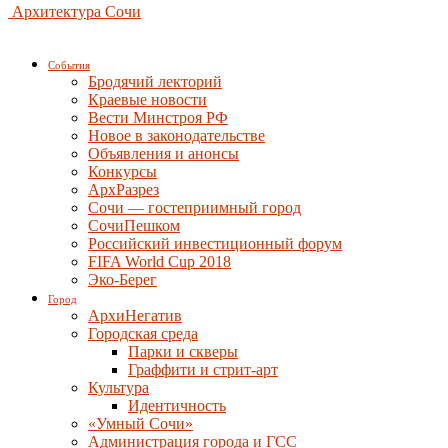
Архитектура Сочи
События
Бродячий лекторий
Краевые новости
Вести Минстроя РФ
Новое в законодательстве
Объявления и анонсы
Конкурсы
АрхРазрез
Сочи — гостеприимный город
СочиПешком
Российский инвестиционный форум
FIFA World Cup 2018
Эко-Берег
Город
АрхиНегатив
Городская среда
Парки и скверы
Граффити и стрит-арт
Культура
Идентичность
«Умный Сочи»
Администрация города и ГСС