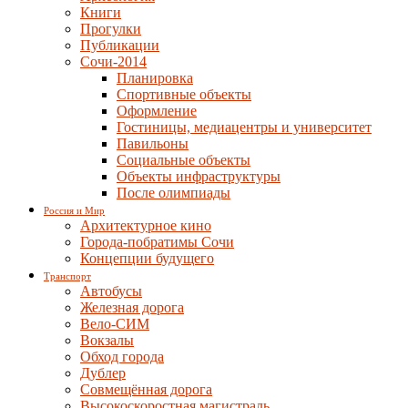
Книги
Прогулки
Публикации
Сочи-2014
Планировка
Спортивные объекты
Оформление
Гостиницы, медиацентры и университет
Павильоны
Социальные объекты
Объекты инфраструктуры
После олимпиады
Россия и Мир
Архитектурное кино
Города-побратимы Сочи
Концепции будущего
Транспорт
Автобусы
Железная дорога
Вело-СИМ
Вокзалы
Обход города
Дублер
Совмещённая дорога
Высокоскоростная магистраль