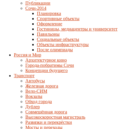
Публикации
Сочи-2014
Планировка
Спортивные объекты
Оформление
Гостиницы, медиацентры и университет
Павильоны
Социальные объекты
Объекты инфраструктуры
После олимпиады
Россия и Мир
Архитектурное кино
Города-побратимы Сочи
Концепции будущего
Транспорт
Автобусы
Железная дорога
Вело-СИМ
Вокзалы
Обход города
Дублер
Совмещённая дорога
Высокоскоростная магистраль
Развязки и перекрёстки
Мосты и переходы