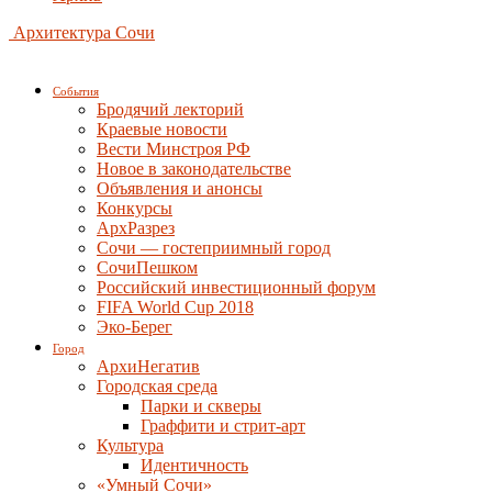
Архитектура Сочи
События
Бродячий лекторий
Краевые новости
Вести Минстроя РФ
Новое в законодательстве
Объявления и анонсы
Конкурсы
АрхРазрез
Сочи — гостеприимный город
СочиПешком
Российский инвестиционный форум
FIFA World Cup 2018
Эко-Берег
Город
АрхиНегатив
Городская среда
Парки и скверы
Граффити и стрит-арт
Культура
Идентичность
«Умный Сочи»