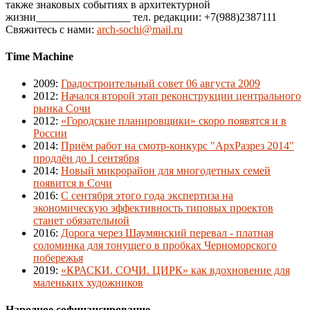
также знаковых событиях в архитектурной
жизни_________________ тел. редакции: +7(988)2387111
Свяжитесь с нами:
arch-sochi@mail.ru
Time Machine
2009
:
Градостроительный совет 06 августа 2009
2012
:
Начался второй этап реконструкции центрального
рынка Сочи
2012
:
«Городские планировщики» скоро появятся и в
России
2014
:
Приём работ на смотр-конкурс "АрхРазрез 2014"
продлён до 1 сентября
2014
:
Новый микрорайон для многодетных семей
появится в Сочи
2016
:
С сентября этого года экспертиза на
экономическую эффективность типовых проектов
станет обязательной
2016
:
Дорога через Шаумянский перевал - платная
соломинка для тонущего в пробках Черноморского
побережья
2019
:
«КРАСКИ. СОЧИ. ЦИРК» как вдохновение для
маленьких художников
Народное софинансирование