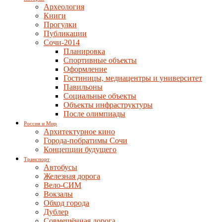
Археология
Книги
Прогулки
Публикации
Сочи-2014
Планировка
Спортивные объекты
Оформление
Гостиницы, медиацентры и университет
Павильоны
Социальные объекты
Объекты инфраструктуры
После олимпиады
Россия и Мир
Архитектурное кино
Города-побратимы Сочи
Концепции будущего
Транспорт
Автобусы
Железная дорога
Вело-СИМ
Вокзалы
Обход города
Дублер
Совмещённая дорога