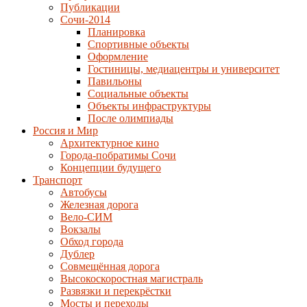
Публикации
Сочи-2014
Планировка
Спортивные объекты
Оформление
Гостиницы, медиацентры и университет
Павильоны
Социальные объекты
Объекты инфраструктуры
После олимпиады
Россия и Мир
Архитектурное кино
Города-побратимы Сочи
Концепции будущего
Транспорт
Автобусы
Железная дорога
Вело-СИМ
Вокзалы
Обход города
Дублер
Совмещённая дорога
Высокоскоростная магистраль
Развязки и перекрёстки
Мосты и переходы