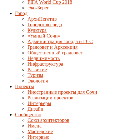
FIFA World Cup 2018
Эко-Берег
Город
АрхиНегатив
Городская среда
Культура
«Умный Сочи»
Администрация города и ГСС
Градсовет и Архсекция
Общественный градсовет
Недвижимость
Инфраструктура
Развитие
Туризм
Экология
Проекты
Иностранные проекты для Сочи
Реализации проектов
Интерьеры
Дизайн
Сообщество
Союз архитекторов
Имена
Мастерские
Интервью