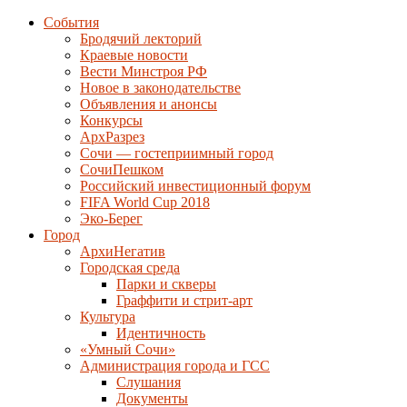
События
Бродячий лекторий
Краевые новости
Вести Минстроя РФ
Новое в законодательстве
Объявления и анонсы
Конкурсы
АрхРазрез
Сочи — гостеприимный город
СочиПешком
Российский инвестиционный форум
FIFA World Cup 2018
Эко-Берег
Город
АрхиНегатив
Городская среда
Парки и скверы
Граффити и стрит-арт
Культура
Идентичность
«Умный Сочи»
Администрация города и ГСС
Слушания
Документы