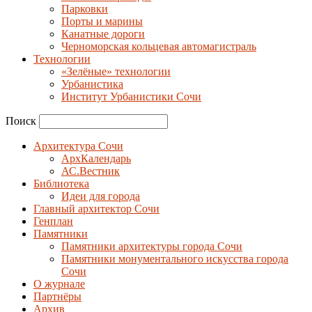
Парковки
Порты и марины
Канатные дороги
Черноморская кольцевая автомагистраль
Технологии
«Зелёные» технологии
Урбанистика
Институт Урбанистики Сочи
Поиск
Архитектура Сочи
АрхКалендарь
АС.Вестник
Библиотека
Идеи для города
Главный архитектор Сочи
Генплан
Памятники
Памятники архитектуры города Сочи
Памятники монументального искусства города
Сочи
О журнале
Партнёры
Архив