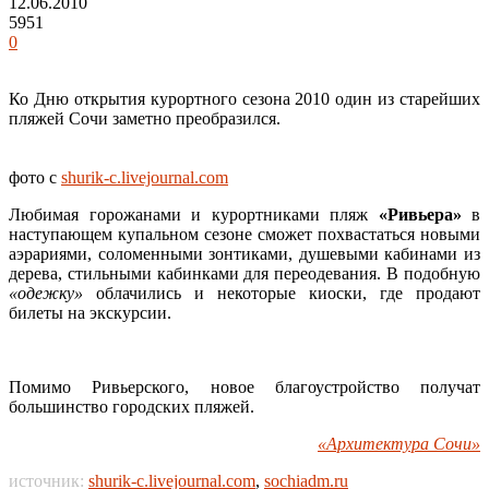
12.06.2010
5951
0
Ко Дню открытия курортного сезона 2010 один из старейших
пляжей Сочи заметно преобразился.
фото с
shurik-c.livejournal.com
Любимая горожанами и курортниками пляж
«Ривьера»
в
наступающем купальном сезоне сможет похвастаться новыми
аэрариями, соломенными зонтиками, душевыми кабинами из
дерева, стильными кабинками для переодевания. В подобную
«одежку»
облачились и некоторые киоски, где продают
билеты на экскурсии.
Помимо Ривьерского, новое благоустройство получат
большинство городских пляжей.
«Архитектура Сочи»
источник:
shurik-c.livejournal.com
,
sochiadm.ru