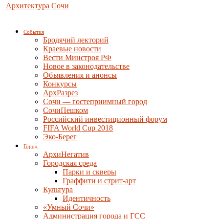
Архитектура Сочи
События
Бродячий лекторий
Краевые новости
Вести Минстроя РФ
Новое в законодательстве
Объявления и анонсы
Конкурсы
АрхРазрез
Сочи — гостеприимный город
СочиПешком
Российский инвестиционный форум
FIFA World Cup 2018
Эко-Берег
Город
АрхиНегатив
Городская среда
Парки и скверы
Граффити и стрит-арт
Культура
Идентичность
«Умный Сочи»
Администрация города и ГСС