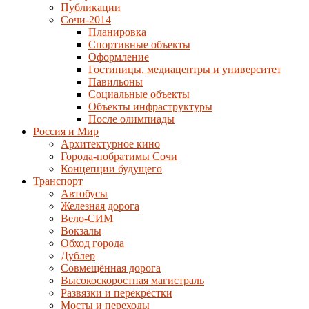
Публикации
Сочи-2014
Планировка
Спортивные объекты
Оформление
Гостиницы, медиацентры и университет
Павильоны
Социальные объекты
Объекты инфраструктуры
После олимпиады
Россия и Мир
Архитектурное кино
Города-побратимы Сочи
Концепции будущего
Транспорт
Автобусы
Железная дорога
Вело-СИМ
Вокзалы
Обход города
Дублер
Совмещённая дорога
Высокоскоростная магистраль
Развязки и перекрёстки
Мосты и переходы