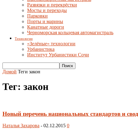
Развязки и перекрёстки
Мосты и переходы
Парковки
Порты и марины
Канатные дороги
Черноморская кольцевая автомагистраль
Технологии
«Зелёные» технологии
Урбанистика
Институт Урбанистики Сочи
Домой
Теги
закон
Тег: закон
Новый перечень национальных стандартов и сво
Наталья Захарова
-
02.12.2015
0