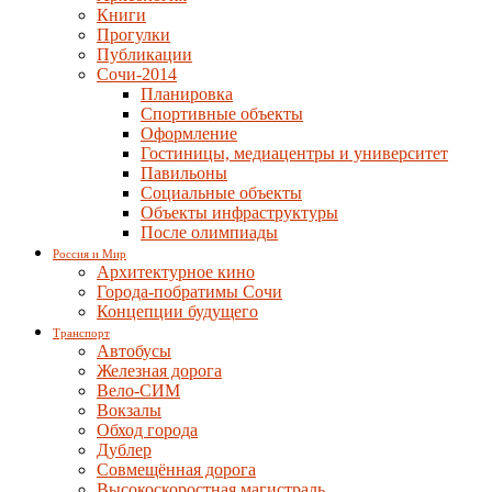
Книги
Прогулки
Публикации
Сочи-2014
Планировка
Спортивные объекты
Оформление
Гостиницы, медиацентры и университет
Павильоны
Социальные объекты
Объекты инфраструктуры
После олимпиады
Россия и Мир
Архитектурное кино
Города-побратимы Сочи
Концепции будущего
Транспорт
Автобусы
Железная дорога
Вело-СИМ
Вокзалы
Обход города
Дублер
Совмещённая дорога
Высокоскоростная магистраль