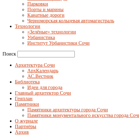
Парковки
Порты и марины
Канатные дороги
Черноморская кольцевая автомагистраль
Технологии
«Зелёные» технологии
Урбанистика
Институт Урбанистики Сочи
Поиск
Архитектура Сочи
АрхКалендарь
АС.Вестник
Библиотека
Идеи для города
Главный архитектор Сочи
Генплан
Памятники
Памятники архитектуры города Сочи
Памятники монументального искусства города Соч
О журнале
Партнёры
Архив