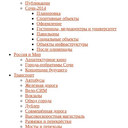
Публикации
Сочи-2014
Планировка
Спортивные объекты
Оформление
Гостиницы, медиацентры и университет
Павильоны
Социальные объекты
Объекты инфраструктуры
После олимпиады
Россия и Мир
Архитектурное кино
Города-побратимы Сочи
Концепции будущего
Транспорт
Автобусы
Железная дорога
Вело-СИМ
Вокзалы
Обход города
Дублер
Совмещённая дорога
Высокоскоростная магистраль
Развязки и перекрёстки
Мосты и переходы