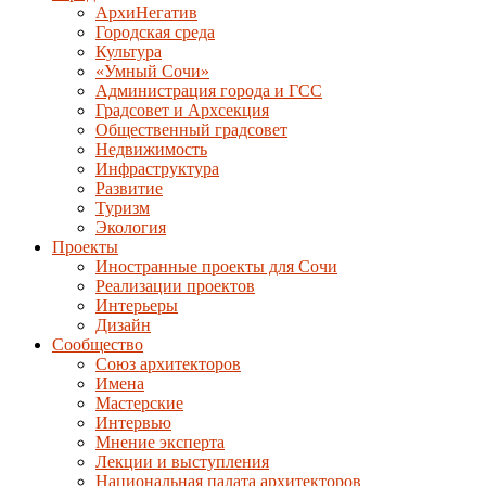
АрхиНегатив
Городская среда
Культура
«Умный Сочи»
Администрация города и ГСС
Градсовет и Архсекция
Общественный градсовет
Недвижимость
Инфраструктура
Развитие
Туризм
Экология
Проекты
Иностранные проекты для Сочи
Реализации проектов
Интерьеры
Дизайн
Сообщество
Союз архитекторов
Имена
Мастерские
Интервью
Мнение эксперта
Лекции и выступления
Национальная палата архитекторов