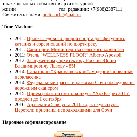
также знаковых событиях в архитектурной
жизни_________________ тел. редакции: +7(988)2387111
Свяжитесь с нами:
arch-sochi@mail.ru
Time Machine
2011
:
Проект ледового дворца спорта для фигурного
катания и соревнований по шорт-треку
2011
:
Санаторий Министерства сельского хозяйства
2011
:
Отель “WELLNESS FLOOR” Alberto Apostoli
2012
:
Заслуженному архитектору России Юрию
Владимировичу Львову - 85!
2014
:
Санаторий "Красмашевский": модернизированная
неоклассика
2014
:
Федеральные трассы и развязки Сочи обследованы
дорожным сканером
2015
:
Приём работ на смотр-конкурс “АрхРазрез 2015″
продлён до 1 сентября
2016
:
Архсекция 5 августа 2016 года: скульптуры
Церетели признаны неподходящими для Сочи
Народное софинансирование