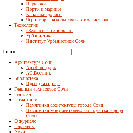
Парковки
Порты и марины
Канатные дороги
Черноморская кольцевая автомагистраль
Технологии
«Зелёные» технологии
Урбанистика
Институт Урбанистики Сочи
Поиск
Архитектура Сочи
АрхКалендарь
АС.Вестник
Библиотека
Идеи для города
Главный архитектор Сочи
Генплан
Памятники
Памятники архитектуры города Сочи
Памятники монументального искусства города
Сочи
О журнале
Партнёры
Архив