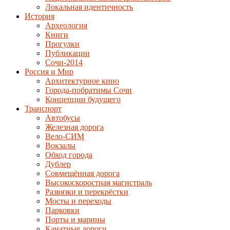
Локальная идентичность
История
Археология
Книги
Прогулки
Публикации
Сочи-2014
Россия и Мир
Архитектурное кино
Города-побратимы Сочи
Концепции будущего
Транспорт
Автобусы
Железная дорога
Вело-СИМ
Вокзалы
Обход города
Дублер
Совмещённая дорога
Высокоскоростная магистраль
Развязки и перекрёстки
Мосты и переходы
Парковки
Порты и марины
Канатные дороги