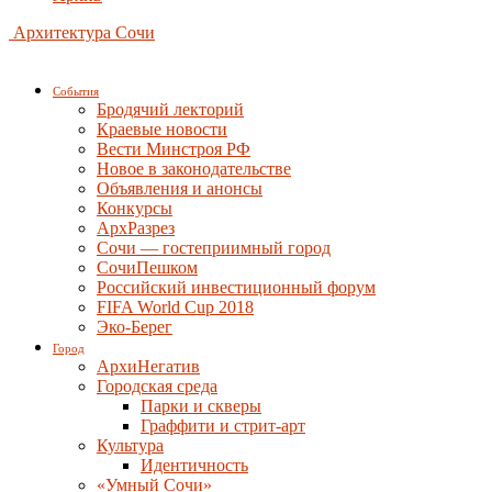
Архитектура Сочи
События
Бродячий лекторий
Краевые новости
Вести Минстроя РФ
Новое в законодательстве
Объявления и анонсы
Конкурсы
АрхРазрез
Сочи — гостеприимный город
СочиПешком
Российский инвестиционный форум
FIFA World Cup 2018
Эко-Берег
Город
АрхиНегатив
Городская среда
Парки и скверы
Граффити и стрит-арт
Культура
Идентичность
«Умный Сочи»