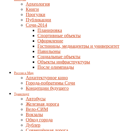
Археология
Книги
Прогулки
Публикации
Сочи-2014
Планировка
Спортивные объекты
Оформление
Гостиницы, медиацентры и университет
Павильоны
Социальные объекты
Объекты инфраструктуры
После олимпиады
Россия и Мир
Архитектурное кино
Города-побратимы Сочи
Концепции будущего
Транспорт
Автобусы
Железная дорога
Вело-СИМ
Вокзалы
Обход города
Дублер
Совмещённая дорога