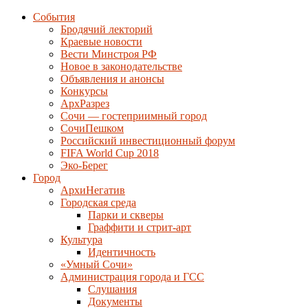
События
Бродячий лекторий
Краевые новости
Вести Минстроя РФ
Новое в законодательстве
Объявления и анонсы
Конкурсы
АрхРазрез
Сочи — гостеприимный город
СочиПешком
Российский инвестиционный форум
FIFA World Cup 2018
Эко-Берег
Город
АрхиНегатив
Городская среда
Парки и скверы
Граффити и стрит-арт
Культура
Идентичность
«Умный Сочи»
Администрация города и ГСС
Слушания
Документы