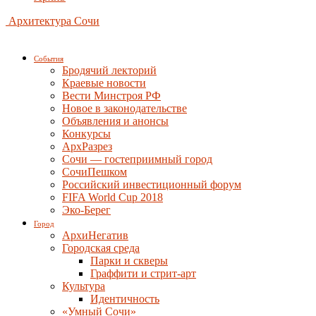
Архитектура Сочи
События
Бродячий лекторий
Краевые новости
Вести Минстроя РФ
Новое в законодательстве
Объявления и анонсы
Конкурсы
АрхРазрез
Сочи — гостеприимный город
СочиПешком
Российский инвестиционный форум
FIFA World Cup 2018
Эко-Берег
Город
АрхиНегатив
Городская среда
Парки и скверы
Граффити и стрит-арт
Культура
Идентичность
«Умный Сочи»