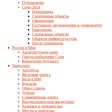
Публикации
Сочи-2014
Планировка
Спортивные объекты
Оформление
Гостиницы, медиацентры и университет
Павильоны
Социальные объекты
Объекты инфраструктуры
После олимпиады
Россия и Мир
Архитектурное кино
Города-побратимы Сочи
Концепции будущего
Транспорт
Автобусы
Железная дорога
Вело-СИМ
Вокзалы
Обход города
Дублер
Совмещённая дорога
Высокоскоростная магистраль
Развязки и перекрёстки
Мосты и переходы