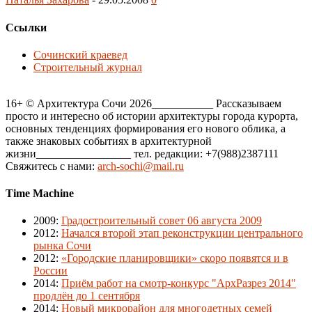
Ссылки
Сочинский краевед
Строительный журнал
16+ © Архитектура Сочи 2026___________ Рассказываем
просто и интересно об истории архитектуры города курорта,
основных тенденциях формирования его нового облика, а
также знаковых событиях в архитектурной
жизни_________________ тел. редакции: +7(988)2387111
Свяжитесь с нами:
arch-sochi@mail.ru
Time Machine
2009
:
Градостроительный совет 06 августа 2009
2012
:
Начался второй этап реконструкции центрального
рынка Сочи
2012
:
«Городские планировщики» скоро появятся и в
России
2014
:
Приём работ на смотр-конкурс "АрхРазрез 2014"
продлён до 1 сентября
2014
:
Новый микрорайон для многодетных семей