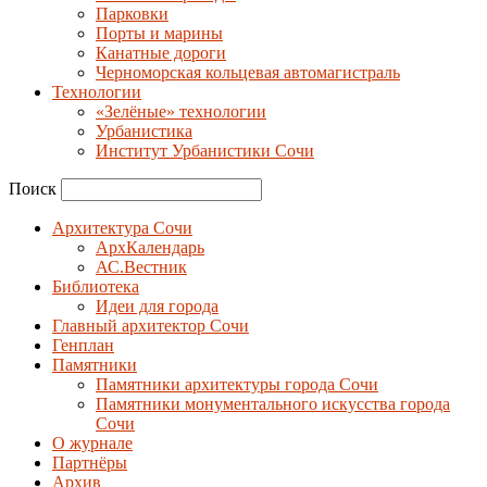
Парковки
Порты и марины
Канатные дороги
Черноморская кольцевая автомагистраль
Технологии
«Зелёные» технологии
Урбанистика
Институт Урбанистики Сочи
Поиск
Архитектура Сочи
АрхКалендарь
АС.Вестник
Библиотека
Идеи для города
Главный архитектор Сочи
Генплан
Памятники
Памятники архитектуры города Сочи
Памятники монументального искусства города
Сочи
О журнале
Партнёры
Архив