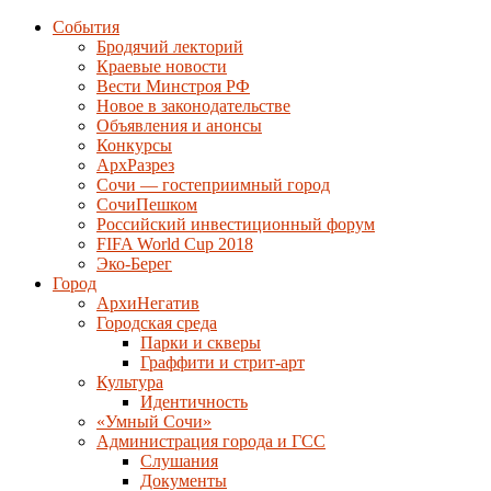
События
Бродячий лекторий
Краевые новости
Вести Минстроя РФ
Новое в законодательстве
Объявления и анонсы
Конкурсы
АрхРазрез
Сочи — гостеприимный город
СочиПешком
Российский инвестиционный форум
FIFA World Cup 2018
Эко-Берег
Город
АрхиНегатив
Городская среда
Парки и скверы
Граффити и стрит-арт
Культура
Идентичность
«Умный Сочи»
Администрация города и ГСС
Слушания
Документы