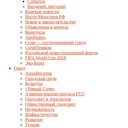
События
Бродячий лекторий
Краевые новости
Вести Минстроя РФ
Новое в законодательстве
Объявления и анонсы
Конкурсы
АрхРазрез
Сочи — гостеприимный город
СочиПешком
Российский инвестиционный форум
FIFA World Cup 2018
Эко-Берег
Город
АрхиНегатив
Городская среда
Культура
«Умный Сочи»
Администрация города и ГСС
Градсовет и Архсекция
Общественный градсовет
Недвижимость
Инфраструктура
Развитие
Туризм