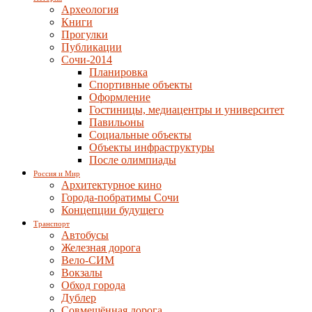
Археология
Книги
Прогулки
Публикации
Сочи-2014
Планировка
Спортивные объекты
Оформление
Гостиницы, медиацентры и университет
Павильоны
Социальные объекты
Объекты инфраструктуры
После олимпиады
Россия и Мир
Архитектурное кино
Города-побратимы Сочи
Концепции будущего
Транспорт
Автобусы
Железная дорога
Вело-СИМ
Вокзалы
Обход города
Дублер
Совмещённая дорога