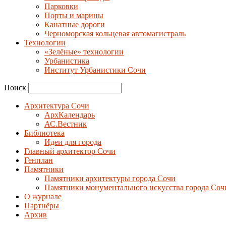
Парковки
Порты и марины
Канатные дороги
Черноморская кольцевая автомагистраль
Технологии
«Зелёные» технологии
Урбанистика
Институт Урбанистики Сочи
Поиск
Архитектура Сочи
АрхКалендарь
АС.Вестник
Библиотека
Идеи для города
Главный архитектор Сочи
Генплан
Памятники
Памятники архитектуры города Сочи
Памятники монументального искусства города Соч
О журнале
Партнёры
Архив