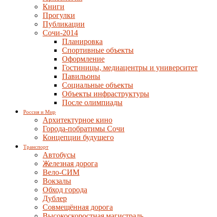
Книги
Прогулки
Публикации
Сочи-2014
Планировка
Спортивные объекты
Оформление
Гостиницы, медиацентры и университет
Павильоны
Социальные объекты
Объекты инфраструктуры
После олимпиады
Россия и Мир
Архитектурное кино
Города-побратимы Сочи
Концепции будущего
Транспорт
Автобусы
Железная дорога
Вело-СИМ
Вокзалы
Обход города
Дублер
Совмещённая дорога
Высокоскоростная магистраль