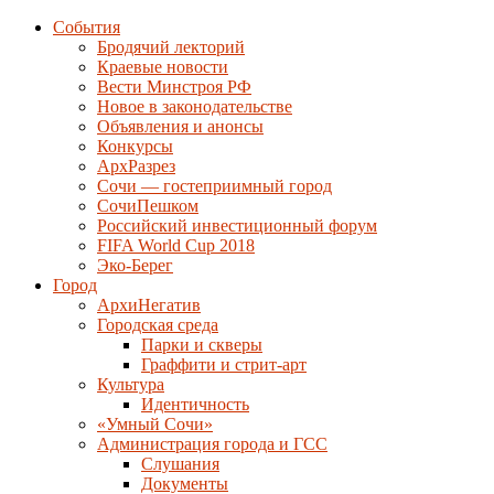
События
Бродячий лекторий
Краевые новости
Вести Минстроя РФ
Новое в законодательстве
Объявления и анонсы
Конкурсы
АрхРазрез
Сочи — гостеприимный город
СочиПешком
Российский инвестиционный форум
FIFA World Cup 2018
Эко-Берег
Город
АрхиНегатив
Городская среда
Парки и скверы
Граффити и стрит-арт
Культура
Идентичность
«Умный Сочи»
Администрация города и ГСС
Слушания
Документы