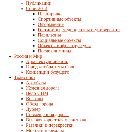
Публикации
Сочи-2014
Планировка
Спортивные объекты
Оформление
Гостиницы, медиацентры и университет
Павильоны
Социальные объекты
Объекты инфраструктуры
После олимпиады
Россия и Мир
Архитектурное кино
Города-побратимы Сочи
Концепции будущего
Транспорт
Автобусы
Железная дорога
Вело-СИМ
Вокзалы
Обход города
Дублер
Совмещённая дорога
Высокоскоростная магистраль
Развязки и перекрёстки
Мосты и переходы