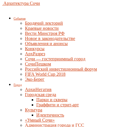
Архитектура Сочи
События
Бродячий лекторий
Краевые новости
Вести Минстроя РФ
Новое в законодательстве
Объявления и анонсы
Конкурсы
АрхРазрез
Сочи — гостеприимный город
СочиПешком
Российский инвестиционный форум
FIFA World Cup 2018
Эко-Берег
Город
АрхиНегатив
Городская среда
Парки и скверы
Граффити и стрит-арт
Культура
Идентичность
«Умный Сочи»
Администрация города и ГСС