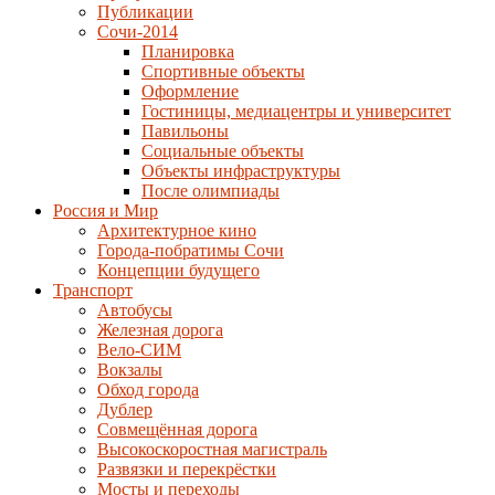
Публикации
Сочи-2014
Планировка
Спортивные объекты
Оформление
Гостиницы, медиацентры и университет
Павильоны
Социальные объекты
Объекты инфраструктуры
После олимпиады
Россия и Мир
Архитектурное кино
Города-побратимы Сочи
Концепции будущего
Транспорт
Автобусы
Железная дорога
Вело-СИМ
Вокзалы
Обход города
Дублер
Совмещённая дорога
Высокоскоростная магистраль
Развязки и перекрёстки
Мосты и переходы