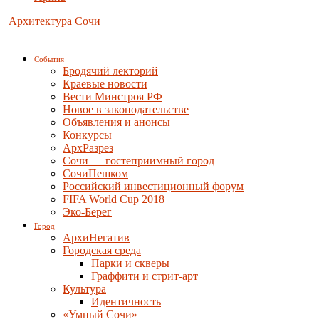
Архитектура Сочи
События
Бродячий лекторий
Краевые новости
Вести Минстроя РФ
Новое в законодательстве
Объявления и анонсы
Конкурсы
АрхРазрез
Сочи — гостеприимный город
СочиПешком
Российский инвестиционный форум
FIFA World Cup 2018
Эко-Берег
Город
АрхиНегатив
Городская среда
Парки и скверы
Граффити и стрит-арт
Культура
Идентичность
«Умный Сочи»