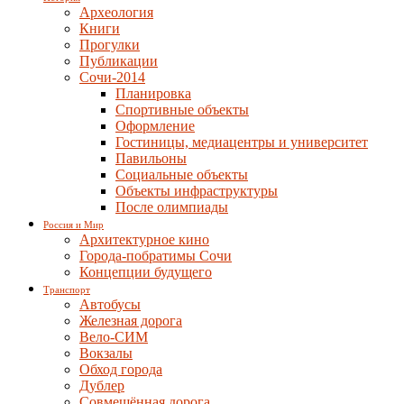
Археология
Книги
Прогулки
Публикации
Сочи-2014
Планировка
Спортивные объекты
Оформление
Гостиницы, медиацентры и университет
Павильоны
Социальные объекты
Объекты инфраструктуры
После олимпиады
Россия и Мир
Архитектурное кино
Города-побратимы Сочи
Концепции будущего
Транспорт
Автобусы
Железная дорога
Вело-СИМ
Вокзалы
Обход города
Дублер
Совмещённая дорога