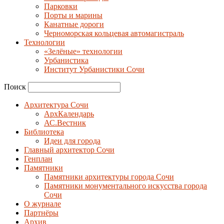
Парковки
Порты и марины
Канатные дороги
Черноморская кольцевая автомагистраль
Технологии
«Зелёные» технологии
Урбанистика
Институт Урбанистики Сочи
Поиск
Архитектура Сочи
АрхКалендарь
АС.Вестник
Библиотека
Идеи для города
Главный архитектор Сочи
Генплан
Памятники
Памятники архитектуры города Сочи
Памятники монументального искусства города
Сочи
О журнале
Партнёры
Архив