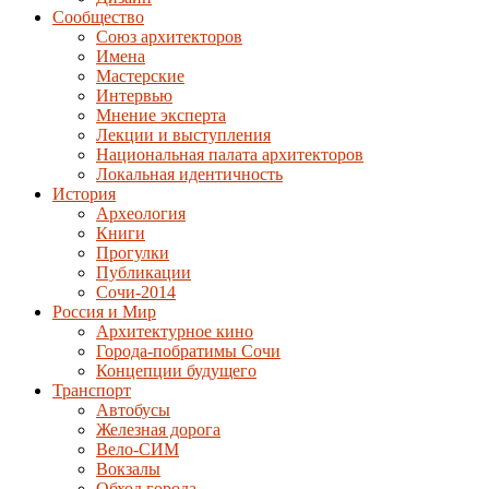
Сообщество
Союз архитекторов
Имена
Мастерские
Интервью
Мнение эксперта
Лекции и выступления
Национальная палата архитекторов
Локальная идентичность
История
Археология
Книги
Прогулки
Публикации
Сочи-2014
Россия и Мир
Архитектурное кино
Города-побратимы Сочи
Концепции будущего
Транспорт
Автобусы
Железная дорога
Вело-СИМ
Вокзалы
Обход города