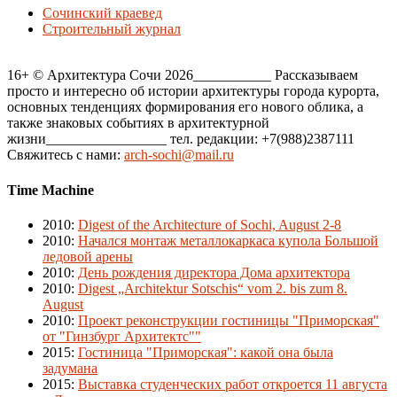
Сочинский краевед
Строительный журнал
16+ © Архитектура Сочи 2026___________ Рассказываем
просто и интересно об истории архитектуры города курорта,
основных тенденциях формирования его нового облика, а
также знаковых событиях в архитектурной
жизни_________________ тел. редакции: +7(988)2387111
Свяжитесь с нами:
arch-sochi@mail.ru
Time Machine
2010
:
Digest of the Architecture of Sochi, August 2-8
2010
:
Начался монтаж металлокаркаса купола Большой
ледовой арены
2010
:
День рождения директора Дома архитектора
2010
:
Digest „Architektur Sotschis“ vom 2. bis zum 8.
August
2010
:
Проект реконструкции гостиницы "Приморская"
от "Гинзбург Архитектс""
2015
:
Гостиница "Приморская": какой она была
задумана
2015
:
Выставка студенческих работ откроется 11 августа