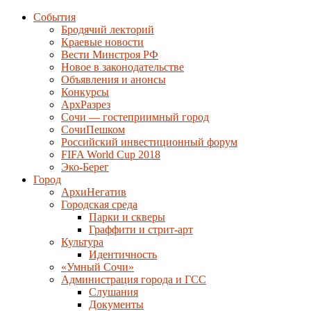
События
Бродячий лекторий
Краевые новости
Вести Минстроя РФ
Новое в законодательстве
Объявления и анонсы
Конкурсы
АрхРазрез
Сочи — гостеприимный город
СочиПешком
Российский инвестиционный форум
FIFA World Cup 2018
Эко-Берег
Город
АрхиНегатив
Городская среда
Парки и скверы
Граффити и стрит-арт
Культура
Идентичность
«Умный Сочи»
Администрация города и ГСС
Слушания
Документы