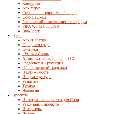
Конкурсы
АрхРазрез
Сочи — гостеприимный город
СочиПешком
Российский инвестиционный форум
FIFA World Cup 2018
Эко-Берег
Город
АрхиНегатив
Городская среда
Культура
«Умный Сочи»
Администрация города и ГСС
Градсовет и Архсекция
Общественный градсовет
Недвижимость
Инфраструктура
Развитие
Туризм
Экология
Проекты
Иностранные проекты для Сочи
Реализации проектов
Интерьеры
Дизайн