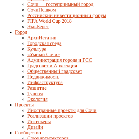
Сочи — гостеприимный город
СочиПешком
Российский инвестиционный форум
FIFA World Cup 2018
Эко-Берег
Город
АрхиНегатив
Городская среда
Культура
«Умный Сочи»
Администрация города и ГСС
Градсовет и Архсекция
Общественный градсовет
Недвижимость
Инфраструктура
Развитие
Туризм
Экология
Проекты
Иностранные проекты для Сочи
Реализации проектов
Интерьеры
Дизайн
Сообщество
Союз архитекторов