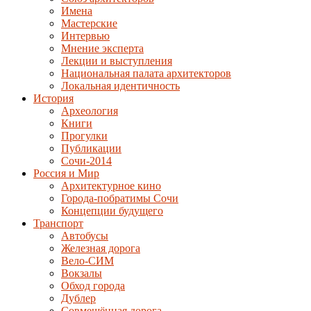
Имена
Мастерские
Интервью
Мнение эксперта
Лекции и выступления
Национальная палата архитекторов
Локальная идентичность
История
Археология
Книги
Прогулки
Публикации
Сочи-2014
Россия и Мир
Архитектурное кино
Города-побратимы Сочи
Концепции будущего
Транспорт
Автобусы
Железная дорога
Вело-СИМ
Вокзалы
Обход города
Дублер
Совмещённая дорога