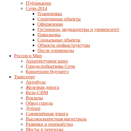
Публикации
Сочи-2014
Планировка
Спортивные объекты
Оформление
Гостиницы, медиацентры и университет
Павильоны
Социальные объекты
Объекты инфраструктуры
После олимпиады
Россия и Мир
Архитектурное кино
Города-побратимы Сочи
Концепции будущего
Транспорт
Автобусы
Железная дорога
Вело-СИМ
Вокзалы
Обход города
Дублер
Совмещённая дорога
Высокоскоростная магистраль
Развязки и перекрёстки
Мосты и переходы