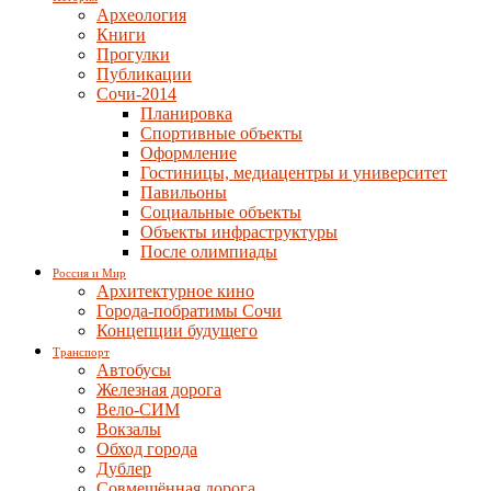
Археология
Книги
Прогулки
Публикации
Сочи-2014
Планировка
Спортивные объекты
Оформление
Гостиницы, медиацентры и университет
Павильоны
Социальные объекты
Объекты инфраструктуры
После олимпиады
Россия и Мир
Архитектурное кино
Города-побратимы Сочи
Концепции будущего
Транспорт
Автобусы
Железная дорога
Вело-СИМ
Вокзалы
Обход города
Дублер
Совмещённая дорога