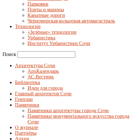
Парковки
Порты и марины
Канатные дороги
Черноморская кольцевая автомагистраль
Технологии
«Зелёные» технологии
Урбанистика
Институт Урбанистики Сочи
Поиск
Архитектура Сочи
АрхКалендарь
АС.Вестник
Библиотека
Идеи для города
Главный архитектор Сочи
Генплан
Памятники
Памятники архитектуры города Сочи
Памятники монументального искусства города
Сочи
О журнале
Партнёры
Архив