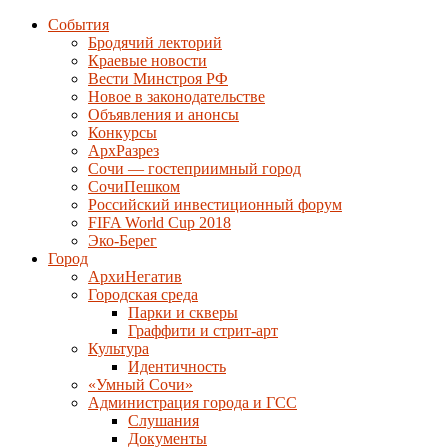
События
Бродячий лекторий
Краевые новости
Вести Минстроя РФ
Новое в законодательстве
Объявления и анонсы
Конкурсы
АрхРазрез
Сочи — гостеприимный город
СочиПешком
Российский инвестиционный форум
FIFA World Cup 2018
Эко-Берег
Город
АрхиНегатив
Городская среда
Парки и скверы
Граффити и стрит-арт
Культура
Идентичность
«Умный Сочи»
Администрация города и ГСС
Слушания
Документы