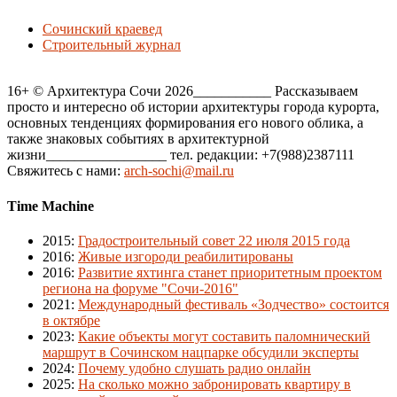
Сочинский краевед
Строительный журнал
16+ © Архитектура Сочи 2026___________ Рассказываем
просто и интересно об истории архитектуры города курорта,
основных тенденциях формирования его нового облика, а
также знаковых событиях в архитектурной
жизни_________________ тел. редакции: +7(988)2387111
Свяжитесь с нами:
arch-sochi@mail.ru
Time Machine
2015
:
Градостроительный совет 22 июля 2015 года
2016
:
Живые изгороди реабилитированы
2016
:
Развитие яхтинга станет приоритетным проектом
региона на форуме "Сочи-2016"
2021
:
Международный фестиваль «Зодчество» состоится
в октябре
2023
:
Какие объекты могут составить паломнический
маршрут в Сочинском нацпарке обсудили эксперты
2024
:
Почему удобно слушать радио онлайн
2025
:
На сколько можно забронировать квартиру в