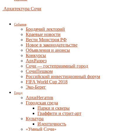
Архитектура Сочи
События
Бродячий лекторий
Краевые новости
Вести Минстроя РФ
Новое в законодательстве
Объявления и анонсы
Конкурсы
АрхРазрез
Сочи — гостеприимный город
СочиПешком
Российский инвестиционный форум
FIFA World Cup 2018
Эко-Берег
Город
АрхиНегатив
Городская среда
Парки и скверы
Граффити и стрит-арт
Культура
Идентичность
«Умный Сочи»