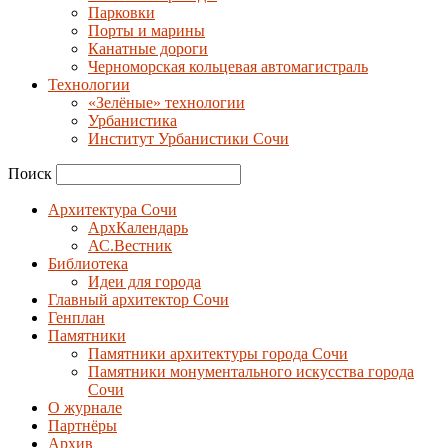
Парковки
Порты и марины
Канатные дороги
Черноморская кольцевая автомагистраль
Технологии
«Зелёные» технологии
Урбанистика
Институт Урбанистики Сочи
Поиск
Архитектура Сочи
АрхКалендарь
АС.Вестник
Библиотека
Идеи для города
Главный архитектор Сочи
Генплан
Памятники
Памятники архитектуры города Сочи
Памятники монументального искусства города
Сочи
О журнале
Партнёры
Архив