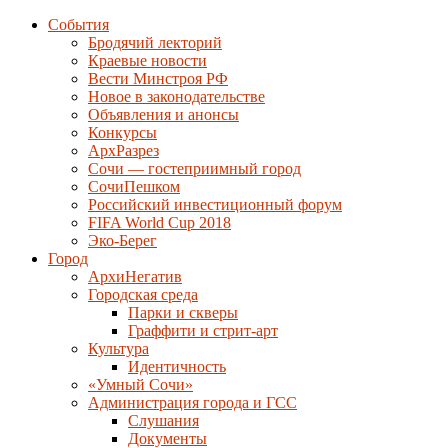
События
Бродячий лекторий
Краевые новости
Вести Минстроя РФ
Новое в законодательстве
Объявления и анонсы
Конкурсы
АрхРазрез
Сочи — гостеприимный город
СочиПешком
Российский инвестиционный форум
FIFA World Cup 2018
Эко-Берег
Город
АрхиНегатив
Городская среда
Парки и скверы
Граффити и стрит-арт
Культура
Идентичность
«Умный Сочи»
Администрация города и ГСС
Слушания
Документы