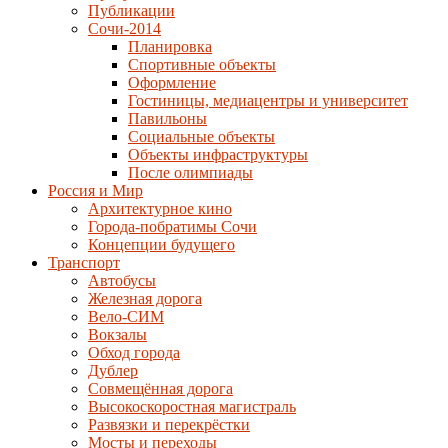
Публикации
Сочи-2014
Планировка
Спортивные объекты
Оформление
Гостиницы, медиацентры и университет
Павильоны
Социальные объекты
Объекты инфраструктуры
После олимпиады
Россия и Мир
Архитектурное кино
Города-побратимы Сочи
Концепции будущего
Транспорт
Автобусы
Железная дорога
Вело-СИМ
Вокзалы
Обход города
Дублер
Совмещённая дорога
Высокоскоростная магистраль
Развязки и перекрёстки
Мосты и переходы