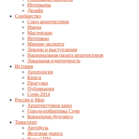
Интерьеры
Дизайн
Сообщество
Союз архитекторов
Имена
Мастерские
Интервью
Мнение эксперта
Лекции и выступления
Национальная палата архитекторов
Локальная идентичность
История
Археология
Книги
Прогулки
Публикации
Сочи-2014
Россия и Мир
Архитектурное кино
Города-побратимы Сочи
Концепции будущего
Транспорт
Автобусы
Железная дорога
Вело-СИМ