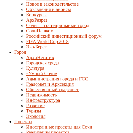
Новое в законодательстве
Объявления и анонсы
Конкурсы
АрхРазрез
Сочи — гостеприимный город
СочиПешком
Российский инвестиционный форум
FIFA World Cup 2018
Эко-Берег
Город
АрхиНегатив
Городская среда
Культура
«Умный Сочи»
Администрация города и ГСС
Градсовет и Архсекция
Общественный градсовет
Недвижимость
Инфраструктура
Развитие
Туризм
Экология
Проекты
Иностранные проекты для Сочи
Реализации проектов