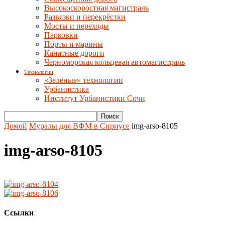
Высокоскоростная магистраль
Развязки и перекрёстки
Мосты и переходы
Парковки
Порты и марины
Канатные дороги
Черноморская кольцевая автомагистраль
Технологии
«Зелёные» технологии
Урбанистика
Институт Урбанистики Сочи
Домой
Муралы для ВФМ в Сириусе
img-arso-8105
img-arso-8105
Ссылки