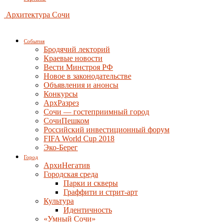
Архитектура Сочи
События
Бродячий лекторий
Краевые новости
Вести Минстроя РФ
Новое в законодательстве
Объявления и анонсы
Конкурсы
АрхРазрез
Сочи — гостеприимный город
СочиПешком
Российский инвестиционный форум
FIFA World Cup 2018
Эко-Берег
Город
АрхиНегатив
Городская среда
Парки и скверы
Граффити и стрит-арт
Культура
Идентичность
«Умный Сочи»