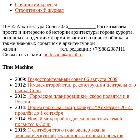
Сочинский краевед
Строительный журнал
16+ © Архитектура Сочи 2026___________ Рассказываем
просто и интересно об истории архитектуры города курорта,
основных тенденциях формирования его нового облика, а
также знаковых событиях в архитектурной
жизни_________________ тел. редакции: +7(988)2387111
Свяжитесь с нами:
arch-sochi@mail.ru
Time Machine
2009
:
Градостроительный совет 06 августа 2009
2012
:
Начался второй этап реконструкции центрального
рынка Сочи
2012
:
«Городские планировщики» скоро появятся и в
России
2014
:
Приём работ на смотр-конкурс "АрхРазрез 2014"
продлён до 1 сентября
2014
:
Новый микрорайон для многодетных семей
появится в Сочи
2016
:
С сентября этого года экспертиза на
экономическую эффективность типовых проектов