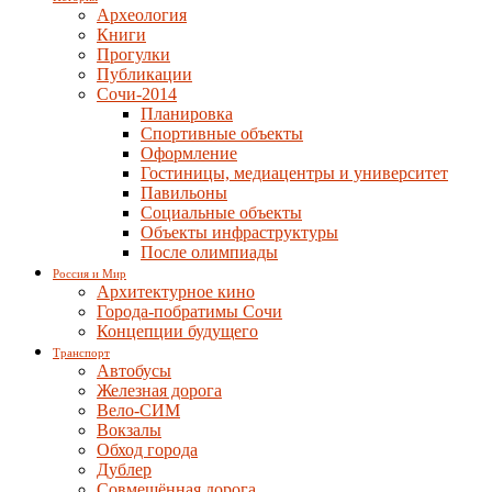
Археология
Книги
Прогулки
Публикации
Сочи-2014
Планировка
Спортивные объекты
Оформление
Гостиницы, медиацентры и университет
Павильоны
Социальные объекты
Объекты инфраструктуры
После олимпиады
Россия и Мир
Архитектурное кино
Города-побратимы Сочи
Концепции будущего
Транспорт
Автобусы
Железная дорога
Вело-СИМ
Вокзалы
Обход города
Дублер
Совмещённая дорога