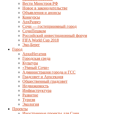
Вести Минстроя РФ
Новое в законодательстве
Объявления и анонсы
Конкурсы
АрхРазрез
Сочи — гостеприимный город
СочиПешком
Российский инвестиционный форум
FIFA World Cup 2018
Эко-Берег
Город
АрхиНегатив
Городская среда
Культура
«Умный Сочи»
Администрация города и ГСС
Градсовет и Архсекция
Общественный градсовет
Недвижимость
Инфраструктура
Развитие
Туризм
Экология
Проекты
Иностранные проекты для Сочи