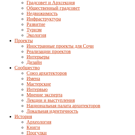
Градсовет и Архсекция
Общественный градсовет
Недвижимость
Инфраструктура
Развитие
Туризм
Экология
Проекты
Иностранные проекты для Сочи
Реализации проектов
Интерьеры
Дизайн
Сообщество
Союз архитекторов
Имена
Мастерские
Интервью
Мнение эксперта
Лекции и выступления
Национальная палата архитекторов
Локальная идентичность
История
Археология
Книги
Прогулки