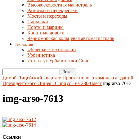
Высокоскоростная магистраль
Развязки и перекрёстки
Мосты и переходы
Парковки
Порты и марины
Канатные дороги
Черноморская кольцевая автомагистраль
Технологии
«Зелёные» технологии
Урбанистика
Институт Урбанистики Сочи
Домой
Лицейский квартал: Проект нового комплекса зданий
Президентского Лицея «Сириус» на 2800 мест
img-arso-7613
img-arso-7613
Ссылки