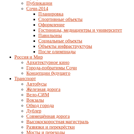
Публикации
Сочи-2014
Планировка
Спортивные объекты
Оформление
Гостиницы, медиацентры и университет
Павильоны
Социальные объекты
Объекты инфраструктуры
После олимпиады
Россия и Мир
Архитектурное кино
Города-побратимы Сочи
Концепции будущего
Транспорт
Автобусы
Железная дорога
Вело-СИМ
Вокзалы
Обход города
Дублер
Совмещённая дорога
Высокоскоростная магистраль
Развязки и перекрёстки
Мосты и переходы