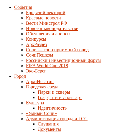
События
Бродячий лекторий
Краевые новости
Вести Минстроя РФ
Новое в законодательстве
Объявления и анонсы
Конкурсы
АрхРазрез
Сочи — гостеприимный город
СочиПешком
Российский инвестиционный форум
FIFA World Cup 2018
Эко-Берег
Город
АрхиНегатив
Городская среда
Парки и скверы
Граффити и стрит-арт
Культура
Идентичность
«Умный Сочи»
Администрация города и ГСС
Слушания
Документы