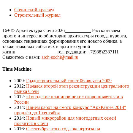
Сочинский краевед
Строительный журнал
16+ © Архитектура Сочи 2026___________ Рассказываем
просто и интересно об истории архитектуры города курорта,
основных тенденциях формирования его нового облика, а
также знаковых событиях в архитектурной
жизни_________________ тел. редакции: +7(988)2387111
Свяжитесь с нами:
arch-sochi@mail.ru
Time Machine
2009
:
Градостроительный совет 06 августа 2009
2012
:
Начался второй этап реконструкции центрального
рынка Сочи
2012
:
«Городские планировщики» скоро появятся и в
России
2014
:
Приём работ на смотр-конкурс "АрхРазрез 2014"
продлён до 1 сентября
2014
:
Новый микрорайон для многодетных семей
появится в Сочи
2016
:
С сентября этого года экспертиза на