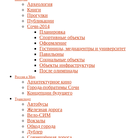
Археология
Книги
Прогулки
Публикации
Сочи-2014
Планировка
Спортивные объекты
Оформление
Гостиницы, медиацентры и университет
Павильоны
Социальные объекты
Объекты инфраструктуры
После олимпиады
Россия и Мир
Архитектурное кино
Города-побратимы Сочи
Концепции будущего
Транспорт
Автобусы
Железная дорога
Вело-СИМ
Вокзалы
Обход города
Дублер
Совмещённая дорога