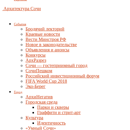
Архитектура Сочи
События
Бродячий лекторий
Краевые новости
Вести Минстроя РФ
Новое в законодательстве
Объявления и анонсы
Конкурсы
АрхРазрез
Сочи — гостеприимный город
СочиПешком
Российский инвестиционный форум
FIFA World Cup 2018
Эко-Берег
Город
АрхиНегатив
Городская среда
Парки и скверы
Граффити и стрит-арт
Культура
Идентичность
«Умный Сочи»