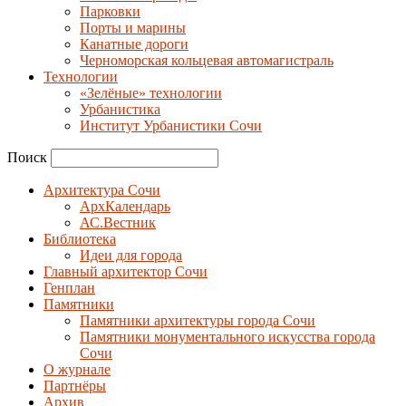
Парковки
Порты и марины
Канатные дороги
Черноморская кольцевая автомагистраль
Технологии
«Зелёные» технологии
Урбанистика
Институт Урбанистики Сочи
Поиск
Архитектура Сочи
АрхКалендарь
АС.Вестник
Библиотека
Идеи для города
Главный архитектор Сочи
Генплан
Памятники
Памятники архитектуры города Сочи
Памятники монументального искусства города
Сочи
О журнале
Партнёры
Архив